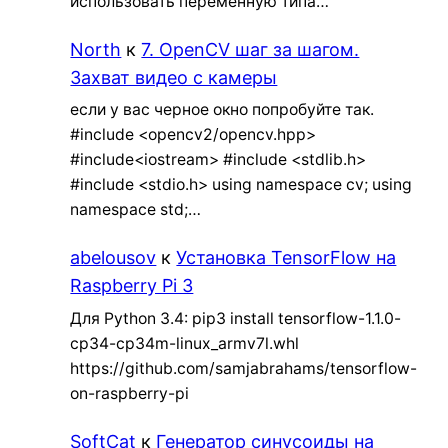
использовать переменную типа…
North
к
7. OpenCV шаг за шагом.
Захват видео с камеры
если у вас черное окно попробуйте так.
#include <opencv2/opencv.hpp>
#include<iostream> #include <stdlib.h>
#include <stdio.h> using namespace cv; using
namespace std;…
abelousov
к
Установка TensorFlow на
Raspberry Pi 3
Для Python 3.4: pip3 install tensorflow-1.1.0-
cp34-cp34m-linux_armv7l.whl
https://github.com/samjabrahams/tensorflow-
on-raspberry-pi
SoftCat
к
Генератор синусоиды на