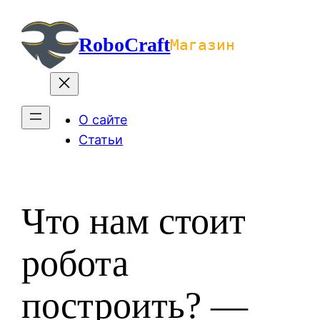
Перейти
к
RoboCraft
Магазин
содержимому
О сайте
Статьи
Что нам стоит
робота
построить? —