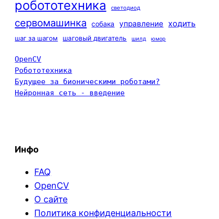
робототехника
светодиод
сервомашинка
ходить
управление
собака
шаг за шагом
шаговый двигатель
шилд
юмор
OpenCV
Робототехника
Будущее за бионическими роботами?
Нейронная сеть - введение
Инфо
FAQ
OpenCV
О сайте
Политика конфиденциальности