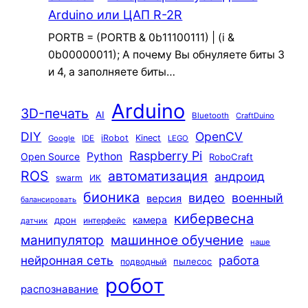
Arduino или ЦАП R-2R
PORTB = (PORTB & 0b11100111) | (i &
0b00000011); А почему Вы обнуляете биты 3
и 4, а заполняете биты…
Arduino
3D-печать
AI
Bluetooth
CraftDuino
DIY
OpenCV
iRobot
Kinect
Google
IDE
LEGO
Raspberry Pi
Python
Open Source
RoboCraft
ROS
автоматизация
андроид
swarm
ИК
бионика
видео
военный
версия
балансировать
кибервесна
камера
дрон
интерфейс
датчик
машинное обучение
манипулятор
наше
нейронная сеть
работа
пылесос
подводный
робот
распознавание