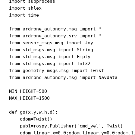
import subprocess

import shlex

import time

from ardrone_autonomy.msg import *

from ardrone_autonomy.srv import *

from sensor_msgs.msg import Joy

from std_msgs.msg import String

from std_msgs.msg import Empty

from std_msgs.msg import Int32

from geometry_msgs.msg import Twist

from ardrone_autonomy.msg import Navdata

MIN_HEIGHT=500

MAX_HEIGHT=1500

def go(x,y,w,h,d):

    odom=Twist()

    pub1=rospy.Publisher('cmd_vel', Twist)

    odom.linear.x=0.0;odom.linear.y=0.0;odom.li