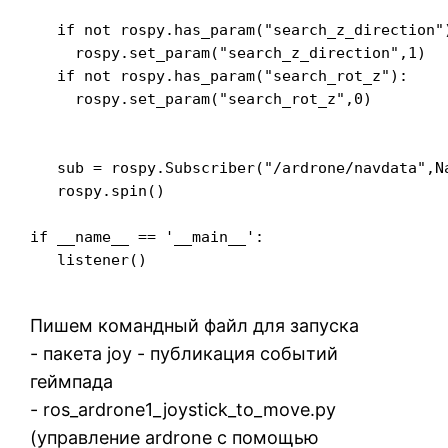
   if not rospy.has_param("search_z_direction")
     rospy.set_param("search_z_direction",1)

   if not rospy.has_param("search_rot_z"):

     rospy.set_param("search_rot_z",0)

   sub = rospy.Subscriber("/ardrone/navdata",Na
   rospy.spin()

if __name__ == '__main__':

   listener()

Пишем командный файл для запуска
- пакета joy - публикация событий
геймпада
- ros_ardrone1_joystick_to_move.py
(управление ardrone с помощью