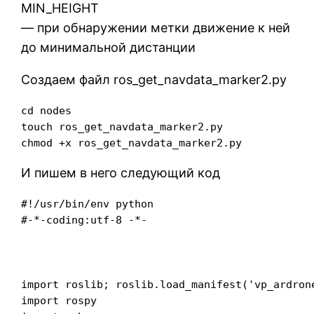
MIN_HEIGHT
— при обнаружении метки движение к ней
до минимальной дистанции
Создаем файл ros_get_navdata_marker2.py
cd nodes

touch ros_get_navdata_marker2.py

И пишем в него следующий код
#!/usr/bin/env python

#-*-coding:utf-8 -*-

import roslib; roslib.load_manifest('vp_ardrone
import rospy
