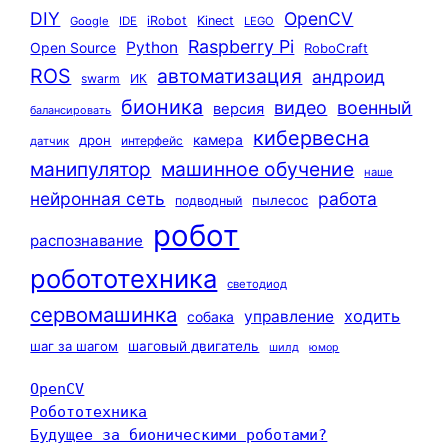
DIY
OpenCV
iRobot
Kinect
Google
IDE
LEGO
Raspberry Pi
Python
Open Source
RoboCraft
ROS
автоматизация
андроид
swarm
ИК
бионика
видео
военный
версия
балансировать
кибервесна
камера
дрон
интерфейс
датчик
машинное обучение
манипулятор
наше
нейронная сеть
работа
пылесос
подводный
робот
распознавание
робототехника
светодиод
сервомашинка
ходить
управление
собака
шаг за шагом
шаговый двигатель
шилд
юмор
OpenCV
Робототехника
Будущее за бионическими роботами?