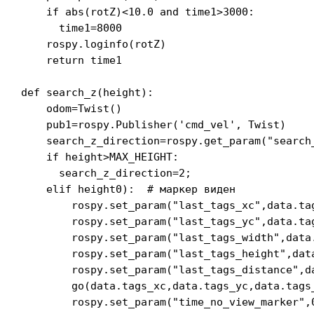
    if abs(rotZ)<10.0 and time1>3000:

      time1=8000

    rospy.loginfo(rotZ)

    return time1

def search_z(height):

    odom=Twist()

    pub1=rospy.Publisher('cmd_vel', Twist)

    search_z_direction=rospy.get_param("search_
    if height>MAX_HEIGHT:

      search_z_direction=2;

    elif height
0):  # маркер виден

        rospy.set_param("last_tags_xc",data.tag
        rospy.set_param("last_tags_yc",data.tag
        rospy.set_param("last_tags_width",data.
        rospy.set_param("last_tags_height",data
        rospy.set_param("last_tags_distance",da
        go(data.tags_xc,data.tags_yc,data.tags
        rospy.set_param("time_no_view_marker",0