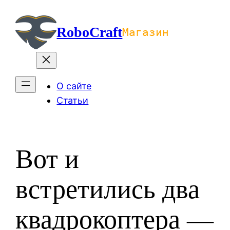
Перейти
к
RoboCraft
Магазин
содержимому
О сайте
Статьи
Вот и
встретились два
квадрокоптера —