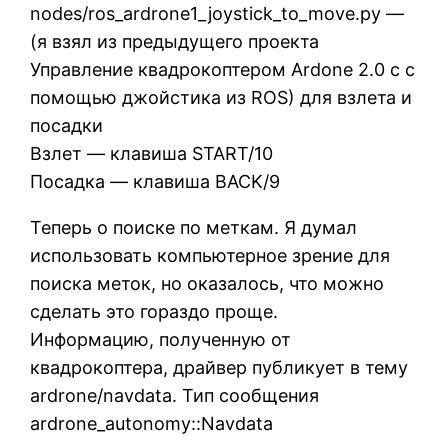
nodes/ros_ardrone1_joystick_to_move.py —
(я взял из предыдущего проекта
Управление квадрокоптером Ardone 2.0 c с
помощью джойстика из ROS) для взлета и
посадки
Взлет — клавиша START/10
Посадка — клавиша BACK/9
Теперь о поиске по меткам. Я думал
использовать компьютерное зрение для
поиска меток, но оказалось, что можно
сделать это гораздо проще.
Информацию, полученную от
квадрокоптера, драйвер публикует в тему
ardrone/navdata. Тип сообщения
ardrone_autonomy::Navdata