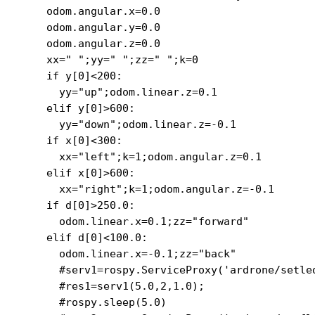
    odom.angular.x=0.0

    odom.angular.y=0.0

    odom.angular.z=0.0

    xx=" ";yy=" ";zz=" ";k=0

    if y[0]<200:

      yy="up";odom.linear.z=0.1

    elif y[0]>600:

      yy="down";odom.linear.z=-0.1

    if x[0]<300:

      xx="left";k=1;odom.angular.z=0.1

    elif x[0]>600:

      xx="right";k=1;odom.angular.z=-0.1

    if d[0]>250.0:

      odom.linear.x=0.1;zz="forward"

    elif d[0]<100.0:

      odom.linear.x=-0.1;zz="back"

      #serv1=rospy.ServiceProxy('ardrone/setled
      #res1=serv1(5.0,2,1.0);

      #rospy.sleep(5.0)
