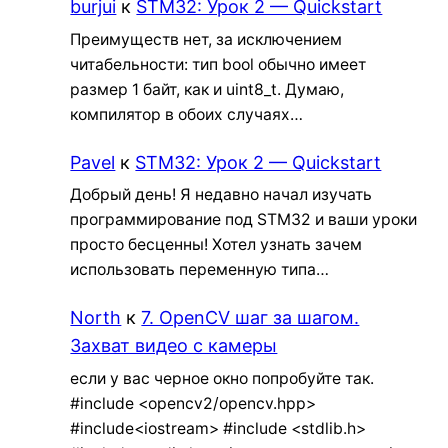
burjui
к
STM32: Урок 2 — Quickstart
Преимуществ нет, за исключением
читабельности: тип bool обычно имеет
размер 1 байт, как и uint8_t. Думаю,
компилятор в обоих случаях…
Pavel
к
STM32: Урок 2 — Quickstart
Добрый день! Я недавно начал изучать
программирование под STM32 и ваши уроки
просто бесценны! Хотел узнать зачем
использовать переменную типа…
North
к
7. OpenCV шаг за шагом.
Захват видео с камеры
если у вас черное окно попробуйте так.
#include <opencv2/opencv.hpp>
#include<iostream> #include <stdlib.h>