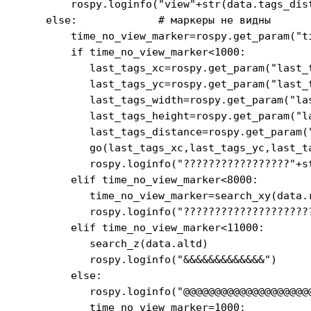
        rospy.loginfo("view"+str(data.tags_dist
    else:             # маркеры не видны

        time_no_view_marker=rospy.get_param("ti
        if time_no_view_marker<1000:

           last_tags_xc=rospy.get_param("last_t
           last_tags_yc=rospy.get_param("last_t
           last_tags_width=rospy.get_param("las
           last_tags_height=rospy.get_param("la
           last_tags_distance=rospy.get_param("
           go(last_tags_xc,last_tags_yc,last_t
           rospy.loginfo("?????????????????"+st
        elif time_no_view_marker<8000:

           time_no_view_marker=search_xy(data.r
           rospy.loginfo("?????????????????????
        elif time_no_view_marker<11000:

           search_z(data.altd)

           rospy.loginfo("&&&&&&&&&&&&&")

        else:

           rospy.loginfo("@@@@@@@@@@@@@@@@@@@@@
           time_no_view_marker=1000;
