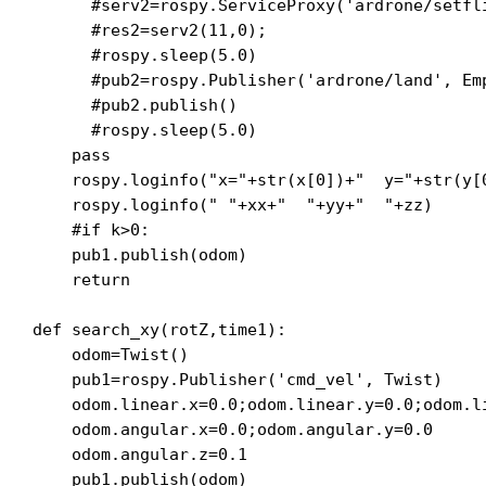
      #serv2=rospy.ServiceProxy('ardrone/setfli
      #res2=serv2(11,0);

      #rospy.sleep(5.0)

      #pub2=rospy.Publisher('ardrone/land', Emp
      #pub2.publish()

      #rospy.sleep(5.0)

    pass

    rospy.loginfo("x="+str(x[0])+"  y="+str(y[0
    rospy.loginfo(" "+xx+"  "+yy+"  "+zz)

    #if k>0:

    pub1.publish(odom)

    return

def search_xy(rotZ,time1):

    odom=Twist()

    pub1=rospy.Publisher('cmd_vel', Twist)

    odom.linear.x=0.0;odom.linear.y=0.0;odom.li
    odom.angular.x=0.0;odom.angular.y=0.0

    odom.angular.z=0.1

    pub1.publish(odom)
