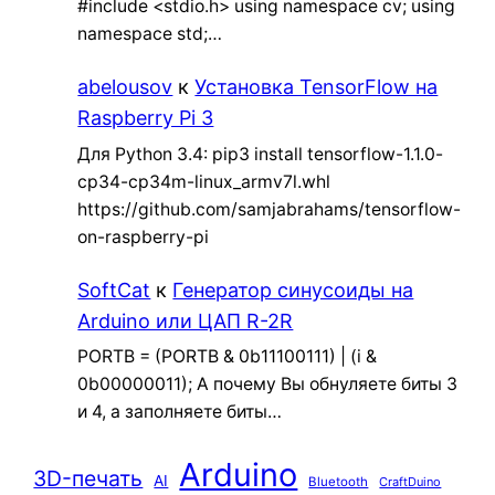
#include <stdio.h> using namespace cv; using
namespace std;…
abelousov
к
Установка TensorFlow на
Raspberry Pi 3
Для Python 3.4: pip3 install tensorflow-1.1.0-
cp34-cp34m-linux_armv7l.whl
https://github.com/samjabrahams/tensorflow-
on-raspberry-pi
SoftCat
к
Генератор синусоиды на
Arduino или ЦАП R-2R
PORTB = (PORTB & 0b11100111) | (i &
0b00000011); А почему Вы обнуляете биты 3
и 4, а заполняете биты…
Arduino
3D-печать
AI
Bluetooth
CraftDuino