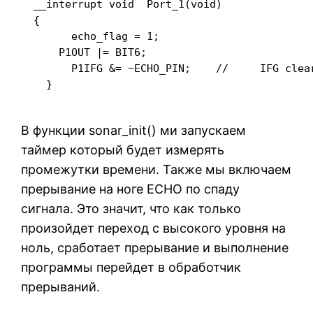
  __interrupt void  Port_1(void)

  {

    	echo_flag = 1;

      P1OUT |= BIT6;

    	P1IFG &= ~ECHO_PIN;    //     IFG clear

    }

В функции sonar_init() ми запускаем
таймер который будет измерять
промежутки времени. Также мы включаем
прерывание на ноге ECHO по спаду
сигнала. Это значит, что как только
произойдет переход с высокого уровня на
ноль, сработает прерывание и выполнение
программы перейдет в обработчик
прерываний.