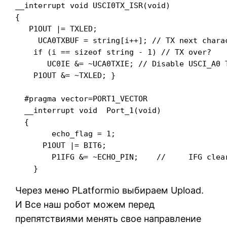
__interrupt void USCI0TX_ISR(void)

{

   P1OUT |= TXLED;

     UCA0TXBUF = string[i++]; // TX next charac
    if (i == sizeof string - 1) // TX over?

       UC0IE &= ~UCA0TXIE; // Disable USCI_A0 T
    P1OUT &= ~TXLED; }

  #pragma vector=PORT1_VECTOR

  __interrupt void  Port_1(void)

  {

    	echo_flag = 1;

      P1OUT |= BIT6;

    	P1IFG &= ~ECHO_PIN;    //     IFG clear

Через меню PLatformio выбираем Upload.
И Все наш робот можем перед
препятствиями менять свое направление