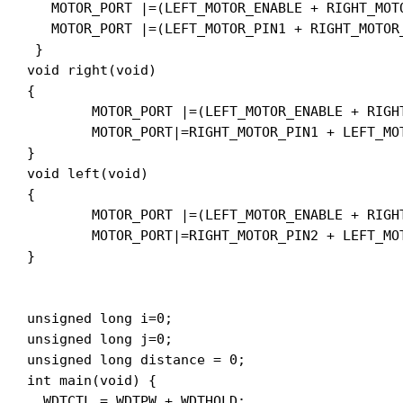
   MOTOR_PORT |=(LEFT_MOTOR_ENABLE + RIGHT_MOTO
   MOTOR_PORT |=(LEFT_MOTOR_PIN1 + RIGHT_MOTOR_
 }

void right(void)

{

	MOTOR_PORT |=(LEFT_MOTOR_ENABLE + RIGHT_MOTOR_ENABLE);

	MOTOR_PORT|=RIGHT_MOTOR_PIN1 + LEFT_MOTOR_PIN1;

}

void left(void)

{

	MOTOR_PORT |=(LEFT_MOTOR_ENABLE + RIGHT_MOTOR_ENABLE);

	MOTOR_PORT|=RIGHT_MOTOR_PIN2 + LEFT_MOTOR_PIN2;

}

unsigned long i=0;

unsigned long j=0;

unsigned long distance = 0;

int main(void) {

  WDTCTL = WDTPW + WDTHOLD;
