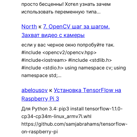
просто бесценны! Хотел узнать зачем
использовать переменную типа…
North
к
7. OpenCV шаг за шагом.
Захват видео с камеры
если у вас черное окно попробуйте так.
#include <opencv2/opencv.hpp>
#include<iostream> #include <stdlib.h>
#include <stdio.h> using namespace cv; using
namespace std;…
abelousov
к
Установка TensorFlow на
Raspberry Pi 3
Для Python 3.4: pip3 install tensorflow-1.1.0-
cp34-cp34m-linux_armv7l.whl
https://github.com/samjabrahams/tensorflow-
on-raspberry-pi