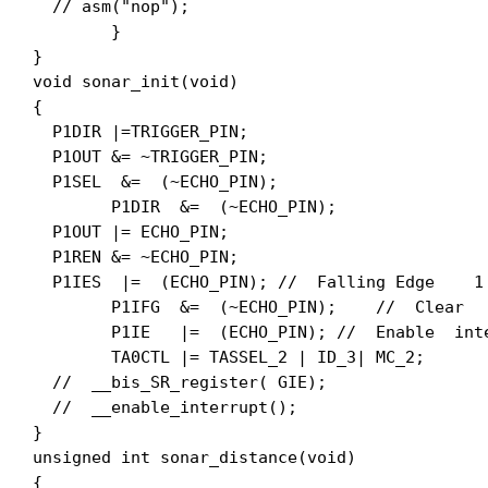
  // asm("nop");

	}

}

void sonar_init(void)

{

  P1DIR |=TRIGGER_PIN;

  P1OUT &= ~TRIGGER_PIN;

  P1SEL  &=  (~ECHO_PIN);

	P1DIR  &=  (~ECHO_PIN);

  P1OUT |= ECHO_PIN;

  P1REN &= ~ECHO_PIN;

  P1IES  |=  (ECHO_PIN); //  Falling Edge    1 
	P1IFG  &=  (~ECHO_PIN);    //  Clear   interrupt   flag    for P2.1

	P1IE   |=  (ECHO_PIN); //  Enable  interrupt   for P2.1

	TA0CTL |= TASSEL_2 | ID_3| MC_2;

  //  __bis_SR_register( GIE);

  //  __enable_interrupt();

}

unsigned int sonar_distance(void)

{
