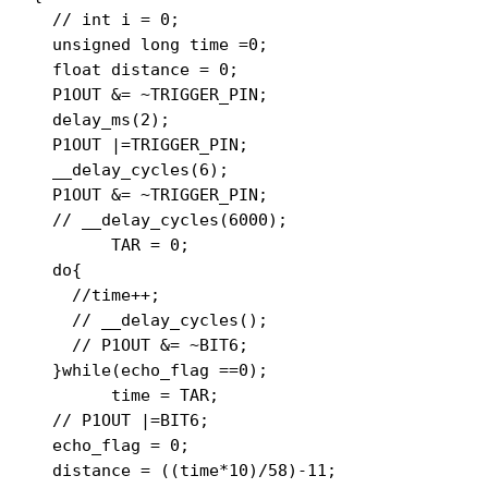
  // int i = 0;

  unsigned long time =0;

  float distance = 0;

  P1OUT &= ~TRIGGER_PIN;

  delay_ms(2);

  P1OUT |=TRIGGER_PIN;

  __delay_cycles(6);

  P1OUT &= ~TRIGGER_PIN;

  // __delay_cycles(6000);

	TAR = 0;

  do{

    //time++;

    // __delay_cycles();

    // P1OUT &= ~BIT6;

  }while(echo_flag ==0);

	time = TAR;

  // P1OUT |=BIT6;

  echo_flag = 0;

  distance = ((time*10)/58)-11;
