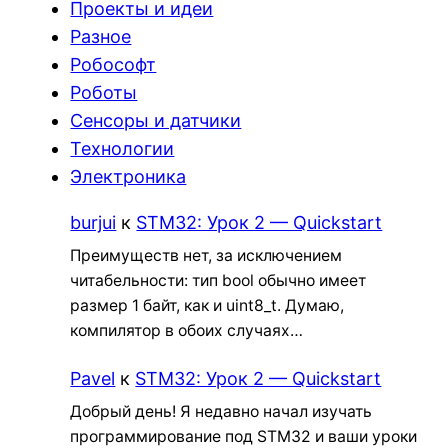
Проекты и идеи
Разное
Робософт
Роботы
Сенсоры и датчики
Технологии
Электроника
burjui
к
STM32: Урок 2 — Quickstart
Преимуществ нет, за исключением
читабельности: тип bool обычно имеет
размер 1 байт, как и uint8_t. Думаю,
компилятор в обоих случаях…
Pavel
к
STM32: Урок 2 — Quickstart
Добрый день! Я недавно начал изучать
программирование под STM32 и ваши уроки