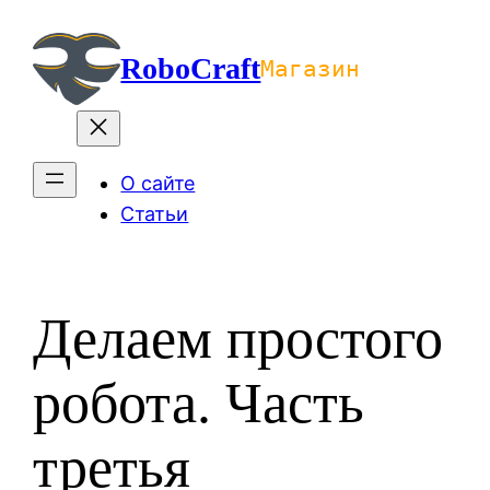
Перейти
к
RoboCraft
Магазин
содержимому
О сайте
Статьи
Делаем простого
робота. Часть
третья