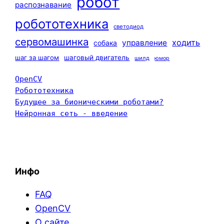
робот
распознавание
робототехника
светодиод
сервомашинка
ходить
управление
собака
шаг за шагом
шаговый двигатель
шилд
юмор
OpenCV
Робототехника
Будущее за бионическими роботами?
Нейронная сеть - введение
Инфо
FAQ
OpenCV
О сайте