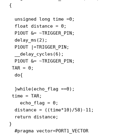
{

  unsigned long time =0;

  float distance = 0;

  P1OUT &= ~TRIGGER_PIN;

  delay_ms(2);

  P1OUT |=TRIGGER_PIN;

  __delay_cycles(6);

  P1OUT &= ~TRIGGER_PIN;

 TAR = 0;

  do{

  }while(echo_flag ==0);

 time = TAR;

    echo_flag = 0;

  distance = ((time*10)/58)-11;

  return distance;

}

  #pragma vector=PORT1_VECTOR
