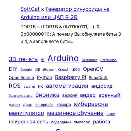
SoftCat
к
Генератор синусоиды на
Arduino или ЦАП R-2R
PORTB = (PORTB & 0b11100111) | (i &
0b00000011); А почему Вы обнуляете биты 3
и 4, а заполняете биты…
Arduino
3D-печать
AI
Bluetooth
CraftDuino
DIY
OpenCV
iRobot
Kinect
Google
IDE
LEGO
Raspberry Pi
Python
Open Source
RoboCraft
ROS
автоматизация
андроид
swarm
ИК
бионика
видео
военный
версия
балансировать
кибервесна
камера
дрон
интерфейс
датчик
машинное обучение
манипулятор
наше
нейронная сеть
работа
пылесос
подводный