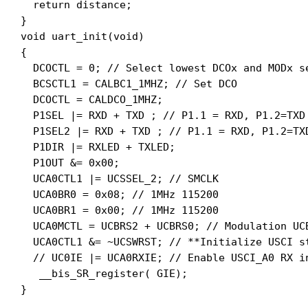
  return distance;

}

void uart_init(void)

{

  DCOCTL = 0; // Select lowest DCOx and MODx se
  BCSCTL1 = CALBC1_1MHZ; // Set DCO

  DCOCTL = CALDCO_1MHZ;

  P1SEL |= RXD + TXD ; // P1.1 = RXD, P1.2=TXD

  P1SEL2 |= RXD + TXD ; // P1.1 = RXD, P1.2=TXD
  P1DIR |= RXLED + TXLED;

  P1OUT &= 0x00;

  UCA0CTL1 |= UCSSEL_2; // SMCLK

  UCA0BR0 = 0x08; // 1MHz 115200

  UCA0BR1 = 0x00; // 1MHz 115200

  UCA0MCTL = UCBRS2 + UCBRS0; // Modulation UCB
  UCA0CTL1 &= ~UCSWRST; // **Initialize USCI st
  // UC0IE |= UCA0RXIE; // Enable USCI_A0 RX in
   __bis_SR_register( GIE);

}
