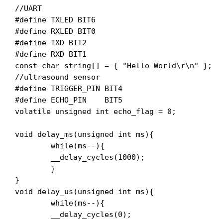
//UART

#define TXLED BIT6

#define RXLED BIT0

#define TXD BIT2

#define RXD BIT1

const char string[] = { "Hello World\r\n" };

//ultrasound sensor

#define TRIGGER_PIN BIT4

#define ECHO_PIN    BIT5

volatile unsigned int echo_flag = 0;

void delay_ms(unsigned int ms){

	while(ms--){

	__delay_cycles(1000);

	}

}

void delay_us(unsigned int ms){

	while(ms--){

	__delay_cycles(0);
