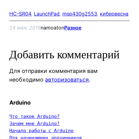
HC-SR04
, 
LaunchPad
, 
msp430g2553
, 
кибервесна
24 мая, 2016
namoaton
Разное
Добавить комментарий
Для отправки комментария вам
необходимо
авторизоваться
.
Arduino
Что такое Arduino?
Зачем мне Arduino?
Начало работы с Arduino
Для начинающих ардуинщиков