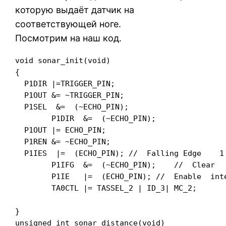
которую выдаёт датчик на
соответствующей ноге.
Посмотрим на наш код.
void sonar_init(void)

{

  P1DIR |=TRIGGER_PIN;

  P1OUT &= ~TRIGGER_PIN;

  P1SEL  &=  (~ECHO_PIN);

	P1DIR  &=  (~ECHO_PIN);

  P1OUT |= ECHO_PIN;

  P1REN &= ~ECHO_PIN;

  P1IES  |=  (ECHO_PIN); //  Falling Edge    1 
	P1IFG  &=  (~ECHO_PIN);    //  Clear   interrupt   flag    for P2.1

	P1IE   |=  (ECHO_PIN); //  Enable  interrupt   for P2.1

	TA0CTL |= TASSEL_2 | ID_3| MC_2;

}

unsigned int sonar_distance(void)
