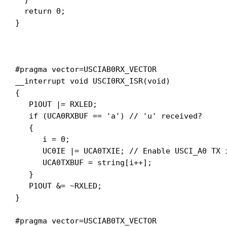
  return 0;

}

#pragma vector=USCIAB0RX_VECTOR

__interrupt void USCI0RX_ISR(void)

{

   P1OUT |= RXLED;

   if (UCA0RXBUF == 'a') // 'u' received?

   {

      i = 0;

      UC0IE |= UCA0TXIE; // Enable USCI_A0 TX i
      UCA0TXBUF = string[i++];

   }

   P1OUT &= ~RXLED;

}

#pragma vector=USCIAB0TX_VECTOR
