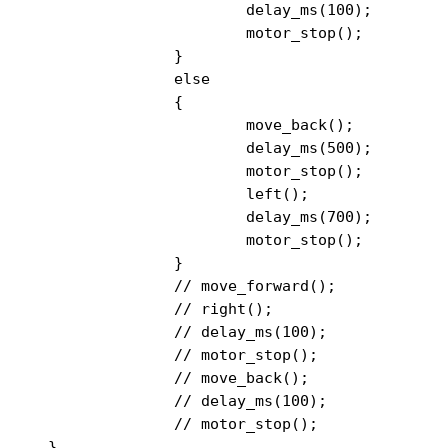
			delay_ms(100);

			motor_stop();

		}

		else

		{

			move_back();

			delay_ms(500);

			motor_stop();

			left();

			delay_ms(700);

			motor_stop();

		}

		// move_forward();

		// right();

		// delay_ms(100);

		// motor_stop();

		// move_back();

		// delay_ms(100);

		// motor_stop();

  }
