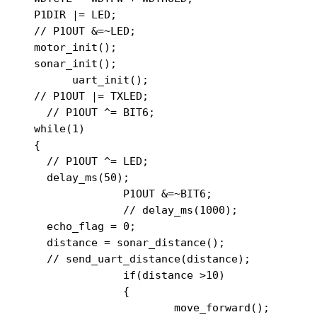
  P1DIR |= LED;

  // P1OUT &=~LED;

  motor_init();

  sonar_init();

	uart_init();

  // P1OUT |= TXLED;

    // P1OUT ^= BIT6;

  while(1)

  {

    // P1OUT ^= LED;

    delay_ms(50);

		P1OUT &=~BIT6;

		// delay_ms(1000);

    echo_flag = 0;

    distance = sonar_distance();

    // send_uart_distance(distance);

		if(distance >10)

		{

			move_forward();
