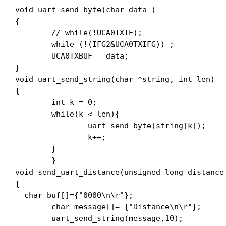
void uart_send_byte(char data )

{

	// while(!UCA0TXIE);

	while (!(IFG2&UCA0TXIFG)) ;

	UCA0TXBUF = data;

}

void uart_send_string(char *string, int len)

{

	int k = 0;

	while(k < len){

		uart_send_byte(string[k]);

		k++;

	}

	}

void send_uart_distance(unsigned long distance 
{

  char buf[]={"0000\n\r"};

	char message[]= {"Distance\n\r"};

	uart_send_string(message,10);
