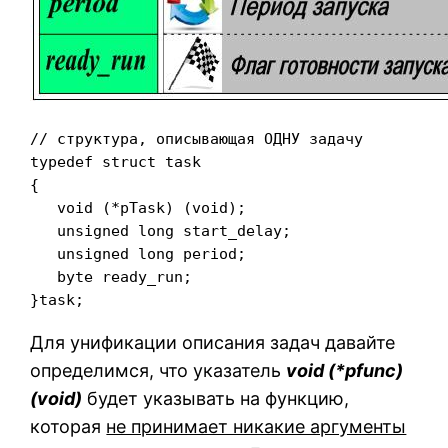
// структура, описывающая ОДНУ задачу

typedef struct task

{

   void (*pTask) (void);

   unsigned long start_delay;

   unsigned long period;

   byte ready_run;

}task;
Для унификации описания задач давайте
определимся, что указатель
void (*pfunc)
(void)
будет указывать на функцию,
которая
не принимает никакие аргументы