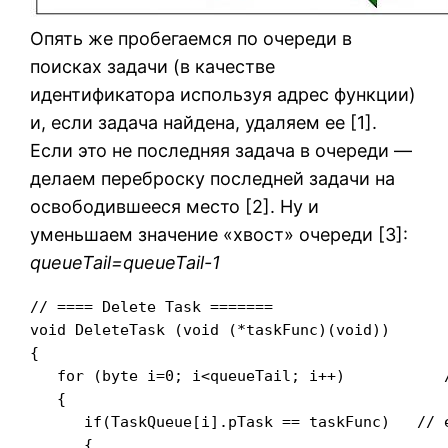
Опять же пробегаемся по очереди в
поисках задачи (в качестве
идентификатора используя адрес функции)
и, если задача найдена, удаляем ее [1].
Если это не последняя задача в очереди —
делаем переброску последней задачи на
освободившееся место [2]. Ну и
уменьшаем значение «хвост» очереди [3]:
queueTail=queueTail-1
// ==== Delete Task =======

void DeleteTask (void (*taskFunc)(void))

{

   for (byte i=0; i<queueTail; i++)           /
   {

      if(TaskQueue[i].pTask == taskFunc)   // е
      {
