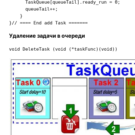
      TaskQueue[queueTail].ready_run = 0;

      queueTail++;                             
    }

}// ==== End add Task =======
Удаление задачи в очереди
void DeleteTask (void (*taskFunc)(void))