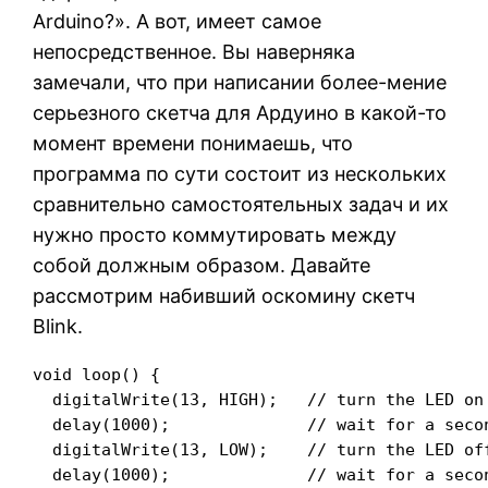
Arduino?». А вот, имеет самое
непосредственное. Вы наверняка
замечали, что при написании более-мение
серьезного скетча для Ардуино в какой-то
момент времени понимаешь, что
программа по сути состоит из нескольких
сравнительно самостоятельных задач и их
нужно просто коммутировать между
собой должным образом. Давайте
рассмотрим набивший оскомину скетч
Blink.
void loop() {

  digitalWrite(13, HIGH);   // turn the LED on 
  delay(1000);              // wait for a secon
  digitalWrite(13, LOW);    // turn the LED off
  delay(1000);              // wait for a secon