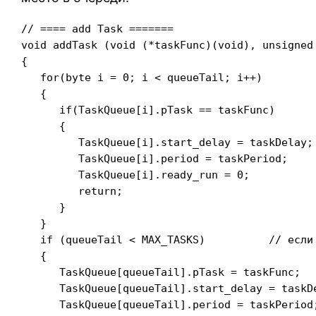
// ==== add Task =======

void addTask (void (*taskFunc)(void), unsigned
{

   for(byte i = 0; i < queueTail; i++)        
   {

      if(TaskQueue[i].pTask == taskFunc)      
      {

         TaskQueue[i].start_delay = taskDelay;

         TaskQueue[i].period = taskPeriod;

         TaskQueue[i].ready_run = 0;

         return;                               
      }

   }

   if (queueTail < MAX_TASKS)          // если 
   {                                          
      TaskQueue[queueTail].pTask = taskFunc;

      TaskQueue[queueTail].start_delay = taskDe
      TaskQueue[queueTail].period = taskPeriod;