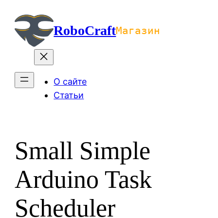
Перейти
к
RoboCraft
Магазин
содержимому
О сайте
Статьи
Small Simple
Arduino Task
Scheduler