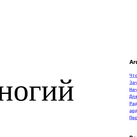
Ar
Чт
ногий
За
На
Дл
Ра
ар
Пе