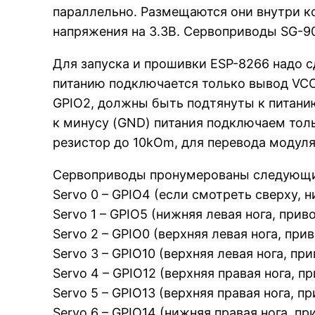
параллельно. Размещаются они внутри ко
напряжения на 3.3В. Сервоприводы SG-9
Для запуска и прошивки ESP-8266 надо 
питанию подключается только вывод VCC
GPIO2, должны быть подтянуты к питани
к минусу (GND) питания подключаем тол
резистор до 10kOm, для перевода модуля
Сервоприводы пронумерованы следующ
Servo 0 – GPIO4 (если смотреть сверху, н
Servo 1 – GPIO5 (нижняя левая нога, приво
Servo 2 – GPIO0 (верхняя левая нога, при
Servo 3 – GPIO10 (верхняя левая нога, при
Servo 4 – GPIO12 (верхняя правая нога, п
Servo 5 – GPIO13 (верхняя правая нога, пр
Servo 6 – GPIO14 (нижняя правая нога, пр