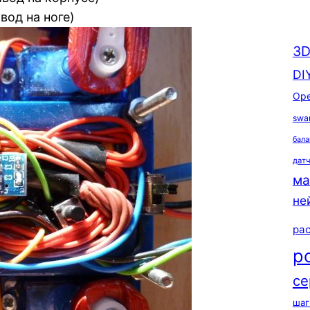
вод на ноге)
3D
DI
Ope
swa
бала
дат
ма
не
ра
р
се
шаг