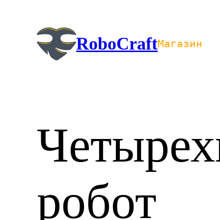
Перейти
к
содержимому
RoboCraft
Магазин
Четырех
робот