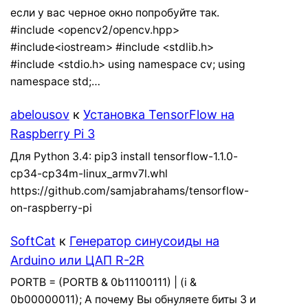
если у вас черное окно попробуйте так.
#include <opencv2/opencv.hpp>
#include<iostream> #include <stdlib.h>
#include <stdio.h> using namespace cv; using
namespace std;…
abelousov
к
Установка TensorFlow на
Raspberry Pi 3
Для Python 3.4: pip3 install tensorflow-1.1.0-
cp34-cp34m-linux_armv7l.whl
https://github.com/samjabrahams/tensorflow-
on-raspberry-pi
SoftCat
к
Генератор синусоиды на
Arduino или ЦАП R-2R
PORTB = (PORTB & 0b11100111) | (i &
0b00000011); А почему Вы обнуляете биты 3 и