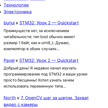
Технологии
Электроника
burjui
к
STM32: Урок 2 — Quickstart
Преимуществ нет, за исключением
читабельности: тип bool обычно имеет
размер 1 байт, как и uint8_t. Думаю,
компилятор в обоих случаях…
Pavel
к
STM32: Урок 2 — Quickstart
Добрый день! Я недавно начал изучать
программирование под STM32 и ваши уроки
просто бесценны! Хотел узнать зачем
использовать переменную типа…
North
к
7. OpenCV шаг за шагом. Захват
видео с камеры