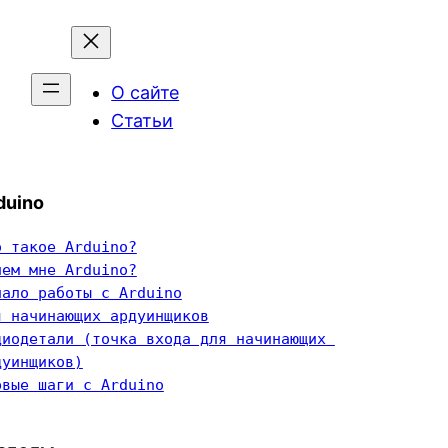
О сайте
Статьи
duino
о такое Arduino?
чем мне Arduino?
чало работы с Arduino
я начинающих ардуинщиков
диодетали (точка входа для начинающих 
дуинщиков)
рвые шаги с Arduino