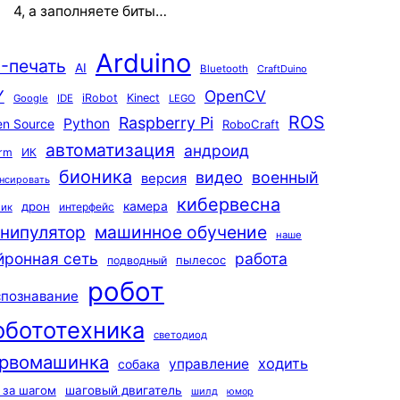
4, а заполняете биты…
Arduino
-печать
AI
Bluetooth
CraftDuino
Y
OpenCV
iRobot
Kinect
Google
IDE
LEGO
ROS
Raspberry Pi
Python
n Source
RoboCraft
автоматизация
андроид
rm
ИК
бионика
видео
военный
версия
нсировать
кибервесна
камера
дрон
интерфейс
чик
машинное обучение
нипулятор
наше
йронная сеть
работа
пылесос
подводный
робот
спознавание
обототехника
светодиод
рвомашинка
ходить
управление
собака
 за шагом
шаговый двигатель
шилд
юмор