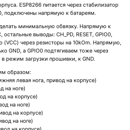
рпуса. ESP8266 питается через стабилизатор
0, подключены напрямую к батареям.
сделать минимальную обвязку. Напрямую к
, остальные выводы: CH_PD, RESET, GPIO0,
ю (VCC) через резисторы на 10kOm. Напрямую,
ько GND, а GPIO0 подтягиваем тоже через
 в режим загрузки прошивки, к GND.
им образом:
ижняя левая нога, привод на корпусе)
д на ноге)
вод на корпусе)
вод на ноге)
ривод на корпусе)
ивод на ноге)
ивод на корпусе)