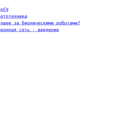
enCV
бототехника
дущее за бионическими роботами?
йронная сеть - введение