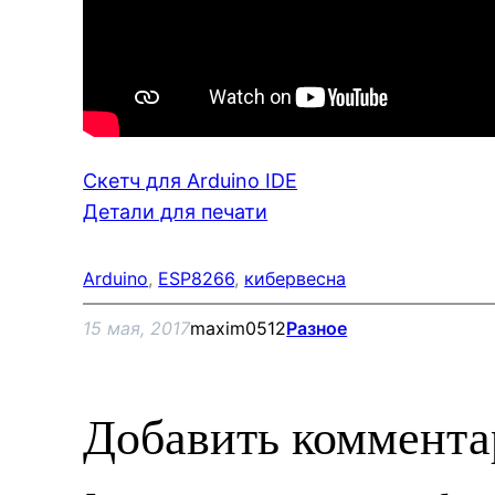
Скетч для Arduino IDE
Детали для печати
Arduino
, 
ESP8266
, 
кибервесна
15 мая, 2017
maxim0512
Разное
Добавить коммент