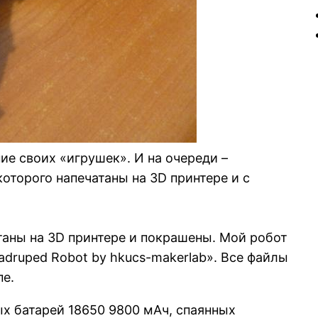
ие своих «игрушек». И на очереди –
оторого напечатаны на 3D принтере и с
атаны на 3D принтере и покрашены. Мой робот
druped Robot by hkucs-makerlab». Все файлы
пе.
х батарей 18650 9800 мАч, спаянных