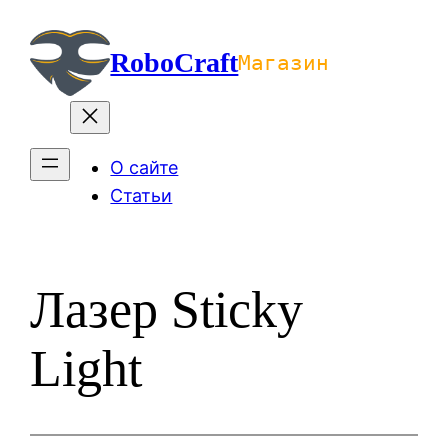
Перейти
к
RoboCraft
Магазин
содержимому
О сайте
Статьи
Лазер Sticky
Light