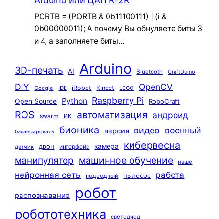
Arduino или ЦАП R-2R
PORTB = (PORTB & 0b11100111) | (i &
0b00000011); А почему Вы обнуляете биты 3
и 4, а заполняете биты…
Arduino
3D-печать
AI
Bluetooth
CraftDuino
DIY
OpenCV
iRobot
Kinect
Google
IDE
LEGO
Raspberry Pi
Python
Open Source
RoboCraft
ROS
автоматизация
андроид
swarm
ИК
бионика
видео
военный
версия
балансировать
кибервесна
камера
дрон
интерфейс
датчик
машинное обучение
манипулятор
наше
нейронная сеть
работа
пылесос
подводный
робот
распознавание
робототехника
светодиод