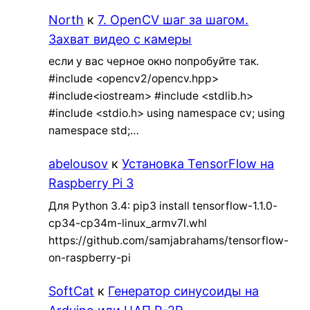
North
к
7. OpenCV шаг за шагом.
Захват видео с камеры
если у вас черное окно попробуйте так.
#include <opencv2/opencv.hpp>
#include<iostream> #include <stdlib.h>
#include <stdio.h> using namespace cv; using
namespace std;…
abelousov
к
Установка TensorFlow на
Raspberry Pi 3
Для Python 3.4: pip3 install tensorflow-1.1.0-
cp34-cp34m-linux_armv7l.whl
https://github.com/samjabrahams/tensorflow-
on-raspberry-pi
SoftCat
к
Генератор синусоиды на