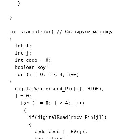
   }

}

int scanmatrix() // Сканируем матрицу

{

  int i;

  int j;

  int code = 0;

  boolean key;

  for (i = 0; i < 4; i++)

{

  digitalWrite(send_Pin[i], HIGH);

  j = 0;

    for (j = 0; j < 4; j++)

     {

       if(digitalRead(recv_Pin[j]))

       {

         code=code | _BV(j);

         key = true;
