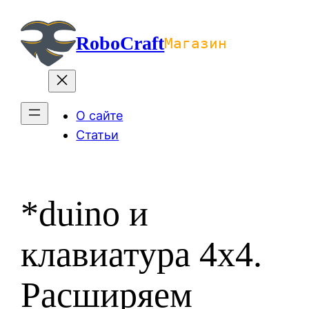
Перейти
к
RoboCraft
Магазин
содержимому
О сайте
Статьи
*duino и
клавиатура 4х4.
Расширяем