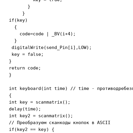
       }

     }

if(key)

  {

    code=code | _BV(i+4);

  }

 digitalWrite(send_Pin[i],LOW);

 key = false;

}

return code;

}

int keyboard(int time) // time - противодребезг
{

int key = scanmatrix();

delay(time);

int key2 = scanmatrix();

// Преобразуем сканкоды кнопок в ASCII

if(key2 == key) {
