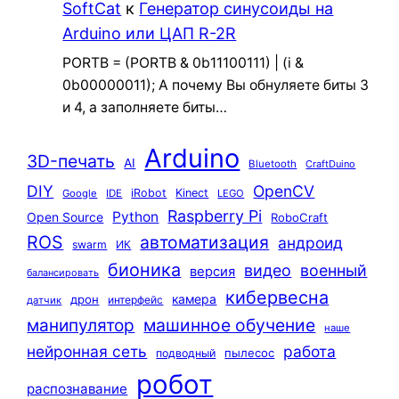
SoftCat
к
Генератор синусоиды на
Arduino или ЦАП R-2R
PORTB = (PORTB & 0b11100111) | (i &
0b00000011); А почему Вы обнуляете биты 3
и 4, а заполняете биты…
Arduino
3D-печать
AI
Bluetooth
CraftDuino
DIY
OpenCV
iRobot
Kinect
Google
IDE
LEGO
Raspberry Pi
Python
Open Source
RoboCraft
ROS
автоматизация
андроид
swarm
ИК
бионика
видео
военный
версия
балансировать
кибервесна
камера
дрон
интерфейс
датчик
машинное обучение
манипулятор
наше
нейронная сеть
работа
пылесос
подводный
робот
распознавание