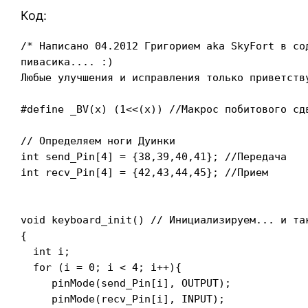
Код:
/* Написано 04.2012 Григорием aka SkyFort в сод
пивасика.... :)

Любые улучшения и исправления только приветству
#define _BV(x) (1<<(x)) //Макрос побитового сдв
// Определяем ноги Дуинки

int send_Pin[4] = {38,39,40,41}; //Передача

int recv_Pin[4] = {42,43,44,45}; //Прием

void keyboard_init() // Инициализируем... и так
{

  int i;

  for (i = 0; i < 4; i++){

     pinMode(send_Pin[i], OUTPUT);

     pinMode(recv_Pin[i], INPUT);
