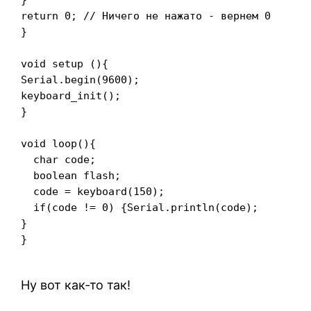
return 0; // Ничего не нажато - вернем 0

}

void setup (){

Serial.begin(9600);

keyboard_init();

}

void loop(){

  char code;

  boolean flash;

  code = keyboard(150);

  if(code != 0) {Serial.println(code);

}

}

Ну вот как-то так!