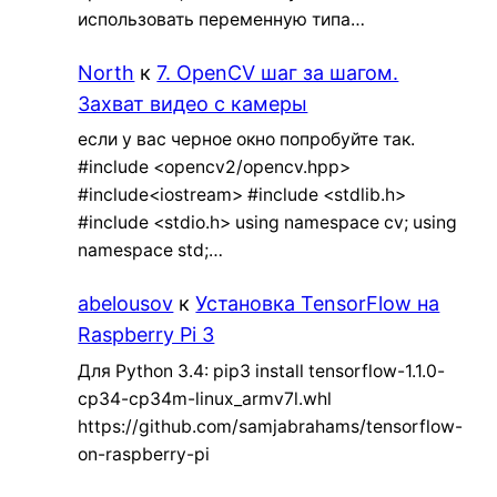
использовать переменную типа…
North
к
7. OpenCV шаг за шагом.
Захват видео с камеры
если у вас черное окно попробуйте так.
#include <opencv2/opencv.hpp>
#include<iostream> #include <stdlib.h>
#include <stdio.h> using namespace cv; using
namespace std;…
abelousov
к
Установка TensorFlow на
Raspberry Pi 3
Для Python 3.4: pip3 install tensorflow-1.1.0-
cp34-cp34m-linux_armv7l.whl
https://github.com/samjabrahams/tensorflow-
on-raspberry-pi