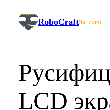
Перейти
к
содержимому
RoboCraft
Магазин
Русифиц
LCD экр