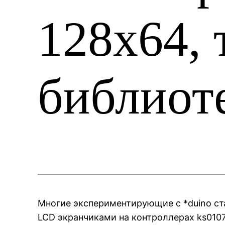
128х64, 
библиот
Многие экспериментирующие с *duino с
LCD экранчиками на контроллерах ks0107