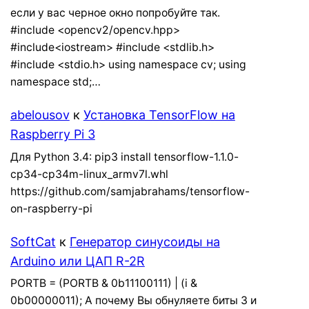
если у вас черное окно попробуйте так.
#include <opencv2/opencv.hpp>
#include<iostream> #include <stdlib.h>
#include <stdio.h> using namespace cv; using
namespace std;…
abelousov
к
Установка TensorFlow на
Raspberry Pi 3
Для Python 3.4: pip3 install tensorflow-1.1.0-
cp34-cp34m-linux_armv7l.whl
https://github.com/samjabrahams/tensorflow-
on-raspberry-pi
SoftCat
к
Генератор синусоиды на
Arduino или ЦАП R-2R
PORTB = (PORTB & 0b11100111) | (i &
0b00000011); А почему Вы обнуляете биты 3 и