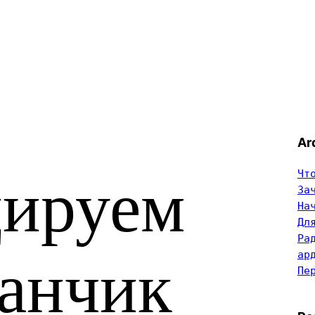
Ar
Чт
ируем
За
На
Дл
Ра
ар
анчик
Пе