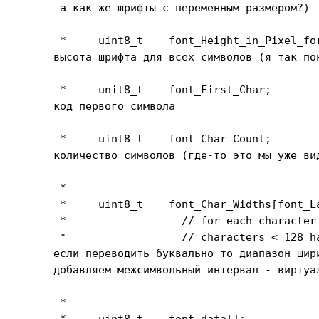
 а как же шрифты с переменным размером?)

 *     uint8_t    font_Height_in_Pixel_for
высота шрифта для всех символов (я так пон
 *     unit8_t    font_First_Char; -

код первого символа

 *     uint8_t    font_Char_Count;

количество символов (где-то это мы уже вид
 *

 *     uint8_t    font_Char_Widths[font_L
 *                  // for each character 
 *                  // characters < 128 h
если переводить буквально то диапазон шир
добавляем межсимвольный интервал - виртуал
 *

 *     uint8_t    font_data[];
