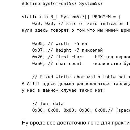
#define SystemFont5x7 System5x7

static uint8_t System5x7[] PROGMEM = {

    0x0, 0x0, // size of zero indicates f
нули здесь говорят о том что мы имеем шриф
    0x05, // width  -5 на

    0x07, // height -7 пикселей

    0x20, // first char    -HEX-код первог
    0x60, // char count    -количество бук
    // Fixed width; char width table not u
АГА!!!! здесь должна располагаться таблиц
у нас в данном случае таких нет!

    // font data

Ну вроде все достаточно ясно для практ