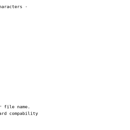
aracters -

 file name.

rd compability
