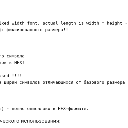
ixed width font, actual length is width * height -

т фиксированного размера!!

о символа

ов в HEX!

sed !!!!

а ширин символов отличающихся от базового размера

ического использования: