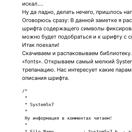
искал….
Ну да ладно, делать нечего, пришлось на
Оговорюсь сразу: В данной заметке я р
шрифта содержащего символы фиксирова
можно будет подобраться и к шрифту с
Итак поехали!
Скачиваем и распаковываем библиотеку.
«fonts». Открываем самый мелкий Syste
трепанацию. Нас интересует какие параме
описания шрифта.
/*

 *

 * System5x7

 *

 Ну информация в комментах читаем!

 *

 * File Name           : System5x7.h  - эт