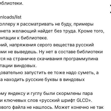
иблиотеки.
loads/list
оллеру я рассматривать не буду, примеры
ернета желающий найдет без труда. Кроме того,
нтации к библиотеке.
ений, напряжения серого вещества русский
ами не выведешь. Ну нет в составе библиотеки
тся на страничке скачивания программулина
ртации виндовых.
довательно запустить ее тоже надо суметь, а
ла находить русские буквы в виндовых
тому яндексу и гуглу были скормлены пара
ии ключевых слов «русский шрифт GLCD».
ового файла не нашлось. Может конечно не так