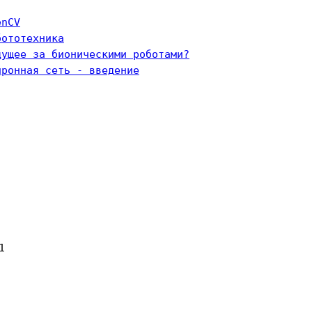
enCV
бототехника
дущее за бионическими роботами?
йронная сеть - введение

