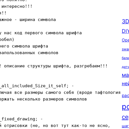
интересно!!!

!!

жное - ширина символа

3D
DI
у нас код первого символа шрифта

обел)

Ope
его символа шрифта

swa
апользованных символов

бала
! описание структуры шрифта, разгребаем!!!

дат
ма
не
all_included_Size_it_self; -

лючая все размеры самого себя (вроде тафтология

ра
ержать несколько размеров символов

р
се
fixed_drawing; -

й отрисовки (не, но вот тут как-то не ясно,

шаг