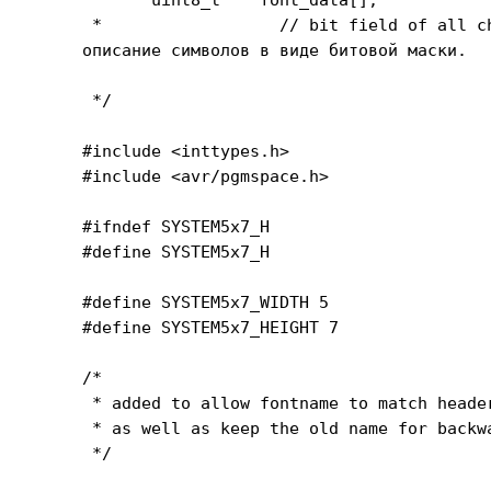
 *                  // bit field of all ch
описание символов в виде битовой маски.

 */

#include <inttypes.h>

#include <avr/pgmspace.h>

#ifndef SYSTEM5x7_H

#define SYSTEM5x7_H

#define SYSTEM5x7_WIDTH 5

#define SYSTEM5x7_HEIGHT 7

/*

 * added to allow fontname to match header
 * as well as keep the old name for backwa
 */
