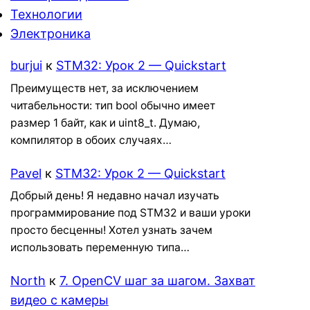
Технологии
Электроника
burjui
к
STM32: Урок 2 — Quickstart
Преимуществ нет, за исключением
читабельности: тип bool обычно имеет
размер 1 байт, как и uint8_t. Думаю,
компилятор в обоих случаях…
Pavel
к
STM32: Урок 2 — Quickstart
Добрый день! Я недавно начал изучать
программирование под STM32 и ваши уроки
просто бесценны! Хотел узнать зачем
использовать переменную типа…
North
к
7. OpenCV шаг за шагом. Захват
видео с камеры