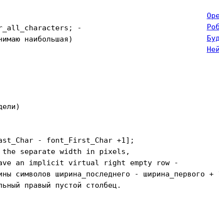
Op
Ро
_all_characters; -

Бу
имаю наибольшая)

Не
ели)

ast_Char - font_First_Char +1];

the separate width in pixels,

ave an implicit virtual right empty row -

ины символов ширина_последнего - ширина_первого + 1
ьный правый пустой столбец.
