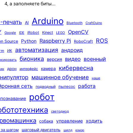
4, а заполняете биты…
Arduino
-печать
AI
Bluetooth
CraftDuino
Y
OpenCV
iRobot
Kinect
Google
IDE
LEGO
ROS
Raspberry Pi
Python
n Source
RoboCraft
автоматизация
андроид
rm
ИК
бионика
видео
военный
версия
нсировать
кибервесна
камера
дрон
интерфейс
чик
машинное обучение
нипулятор
наше
йронная сеть
работа
пылесос
подводный
робот
спознавание
обототехника
светодиод
рвомашинка
ходить
управление
собака
 за шагом
шаговый двигатель
шилд
юмор