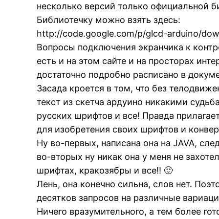
несколько версий только официальной б
Библиотечку можно взять здесь:
http://code.google.com/p/glcd-arduino/down
Вопросы подключения экранчика к контр
есть и на этом сайте и на просторах инт
достаточно подробно расписано в докуме
Засада кроется в том, что без телодвиж
текст из скетча ардуино никакими судьб
русских шрифтов и все! Правда прилагае
для изобретения своих шрифтов и конве
Ну во-первых, написана она на JAVA, сле
во-вторых ну никак она у меня не захоте
шрифтах, кракозябры и все!! 🙂
Лень, она конечно сильна, слов нет. Поэ
десятков запросов на различные вариац
Ничего вразумительного, а тем более гот