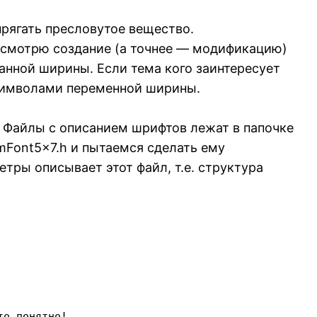
прягать пресловутое вещество.
ассмотрю создание (а точнее — модификацию)
нной ширины. Если тема кого заинтересует
 символами переменной ширины.
 Файлы с описанием шрифтов лежат в папочке
mFont5x7.h и пытаемся сделать ему
тры описывает этот файл, т.е. структура
о понятно!
