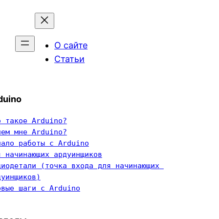
О сайте
Статьи
duino
о такое Arduino?
чем мне Arduino?
чало работы с Arduino
я начинающих ардуинщиков
диодетали (точка входа для начинающих 
дуинщиков)
рвые шаги с Arduino