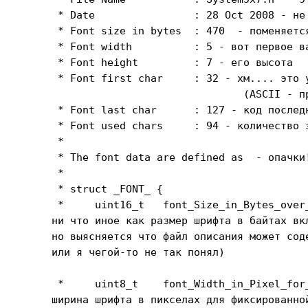
 * Date                : 28 Oct 2008 - не 
 * Font size in bytes  : 470  - поменяется
 * Font width          : 5 - вот первое ва
 * Font height         : 7 - его высота

 * Font first char     : 32 - хм.... это 
                               (ASCII - пр
 * Font last char      : 127 - код последн
 * Font used chars     : 94 - количество з
 *

 * The font data are defined as  - опачки
 *

 * struct _FONT_ {

 *     uint16_t   font_Size_in_Bytes_over_
ни что иное как размер шрифта в байтах вк
но выясняется что файл описания может сод
или я чегой-то не так понял)

 *     uint8_t    font_Width_in_Pixel_for_
ширина шрифта в пикселах для фиксированно