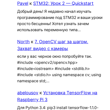
Pavel
к
STM32: Урок 2 — Quickstart
Добрый день! Я недавно начал изучать
программирование под STM32 и ваши уроки
просто бесценны! Хотел узнать зачем
использовать переменную типа…
North
к
7. OpenCV шаг за шагом.
Захват видео с камеры
если у вас черное окно попробуйте так.
#include <opencv2/opencv.hpp>
#include<iostream> #include <stdlib.h>
#include <stdio.h> using namespace cv; using
namespace std;…
abelousov
к
Установка TensorFlow на
Raspberry Pi 3
Для Python 3.4: pip3 install tensorflow-1.1.0-