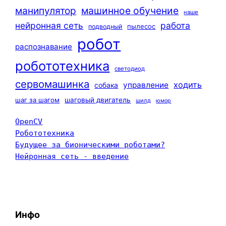
машинное обучение
манипулятор
наше
нейронная сеть
работа
пылесос
подводный
робот
распознавание
робототехника
светодиод
сервомашинка
ходить
управление
собака
шаг за шагом
шаговый двигатель
шилд
юмор
OpenCV
Робототехника
Будущее за бионическими роботами?
Нейронная сеть - введение
Инфо