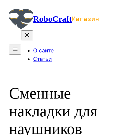
Перейти
к
RoboCraft
Магазин
содержимому
О сайте
Статьи
Сменные
накладки для
наушников