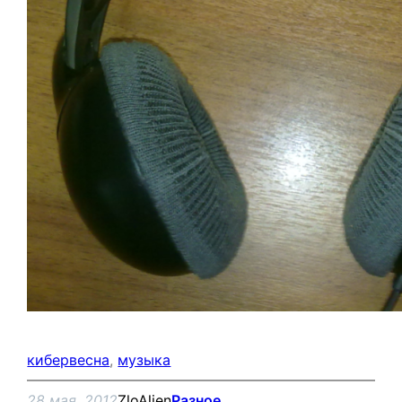
кибервесна
, 
музыка
28 мая, 2012
ZloAlien
Разное