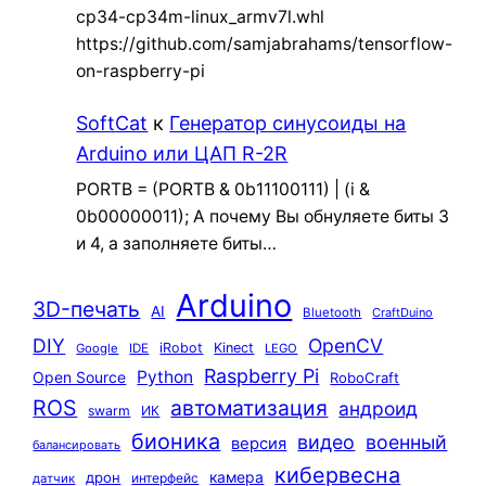
cp34-cp34m-linux_armv7l.whl
https://github.com/samjabrahams/tensorflow-
on-raspberry-pi
SoftCat
к
Генератор синусоиды на
Arduino или ЦАП R-2R
PORTB = (PORTB & 0b11100111) | (i &
0b00000011); А почему Вы обнуляете биты 3
и 4, а заполняете биты…
Arduino
3D-печать
AI
Bluetooth
CraftDuino
DIY
OpenCV
iRobot
Kinect
Google
IDE
LEGO
Raspberry Pi
Python
Open Source
RoboCraft
ROS
автоматизация
андроид
swarm
ИК
бионика
видео
военный
версия
балансировать
кибервесна
камера
дрон
интерфейс
датчик