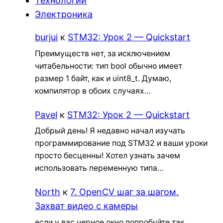
Технологии
Электроника
burjui
к
STM32: Урок 2 — Quickstart
Преимуществ нет, за исключением
читабельности: тип bool обычно имеет
размер 1 байт, как и uint8_t. Думаю,
компилятор в обоих случаях…
Pavel
к
STM32: Урок 2 — Quickstart
Добрый день! Я недавно начал изучать
программирование под STM32 и ваши уроки
просто бесценны! Хотел узнать зачем
использовать переменную типа…
North
к
7. OpenCV шаг за шагом.
Захват видео с камеры
если у вас черное окно попробуйте так.