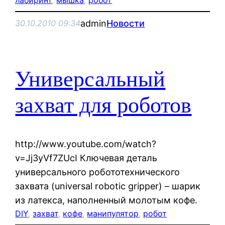
admin
Новости
30.10.2010 09:34
Универсальный
захват для роботов
http://www.youtube.com/watch?
v=Jj3yVf7ZUcI Ключевая деталь
универсального робототехнического
захвата (universal robotic gripper) – шарик
из латекса, наполненный молотым кофе.
DIY
, 
захват
, 
кофе
, 
манипулятор
, 
робот