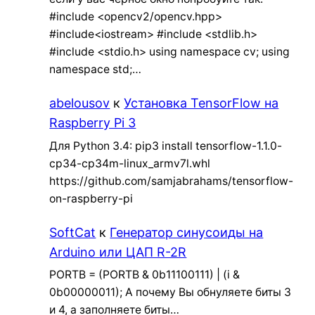
#include <opencv2/opencv.hpp>
#include<iostream> #include <stdlib.h>
#include <stdio.h> using namespace cv; using
namespace std;…
abelousov
к
Установка TensorFlow на
Raspberry Pi 3
Для Python 3.4: pip3 install tensorflow-1.1.0-
cp34-cp34m-linux_armv7l.whl
https://github.com/samjabrahams/tensorflow-
on-raspberry-pi
SoftCat
к
Генератор синусоиды на
Arduino или ЦАП R-2R
PORTB = (PORTB & 0b11100111) | (i &
0b00000011); А почему Вы обнуляете биты 3
и 4, а заполняете биты…