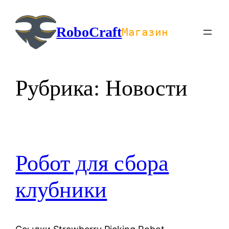
Перейти
к
RoboCraft
Магазин
содержимому
Рубрика:
Новости
Робот для сбора
клубники