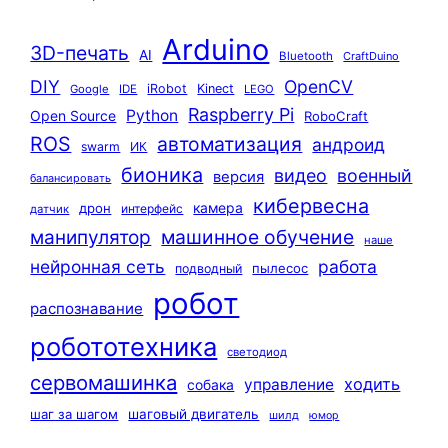
Arduino
3D-печать
AI
Bluetooth
CraftDuino
DIY
OpenCV
iRobot
Kinect
Google
IDE
LEGO
Raspberry Pi
Python
Open Source
RoboCraft
ROS
автоматизация
андроид
swarm
ИК
бионика
видео
военный
версия
балансировать
кибервесна
камера
дрон
интерфейс
датчик
машинное обучение
манипулятор
наше
нейронная сеть
работа
пылесос
подводный
робот
распознавание
робототехника
светодиод
сервомашинка
ходить
управление
собака
шаг за шагом
шаговый двигатель
шилд
юмор