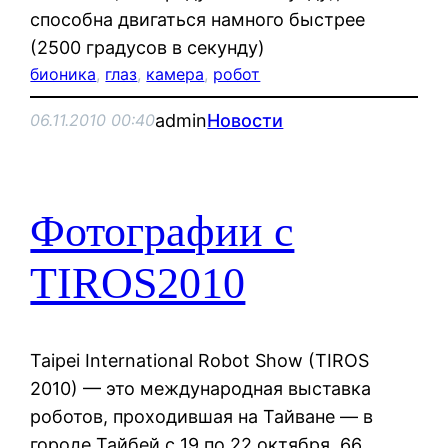
способна двигаться намного быстрее
(2500 градусов в секунду)
бионика
, 
глаз
, 
камера
, 
робот
admin
Новости
06.11.2010 00:40
Фотографии с
TIROS2010
Taipei International Robot Show (TIROS
2010) — это международная выставка
роботов, проходившая на Тайване — в
городе Тайбей с 19 по 22 октября. 66