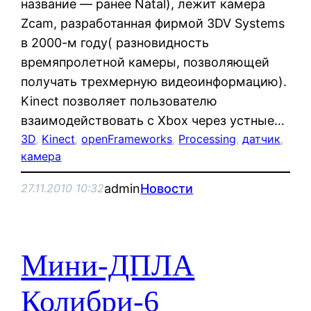
название — ранее Natal), лежит камера
Zcam, разработанная фирмой 3DV Systems
в 2000-м году( разновидность
времяпролетной камеры, позволяющей
получать трехмерную видеоинформацию).
Kinect позволяет пользователю
взаимодействовать с Xbox через устные…
3D
, 
Kinect
, 
openFrameworks
, 
Processing
, 
датчик
, 
камера
admin
Новости
27.11.2010 10:32
Мини-ДПЛА
Колибри-6