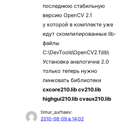
последнюю стабильную
версию OpenCV 2.1
у которой в комплекте уже
идут скомпилированные lib-
файлы
C:\DevTools\OpenCV2.1\lib\
Установка аналогична 2.0
только теперь нужно
линковать библиотеки
cxcore210.lib cv210.lib
highgui210.lib cvaux210.lib
timur_surhaev
:
2010-08-09 в 14:02