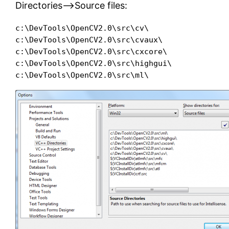
Directories–>Source files:
c:\DevTools\OpenCV2.0\src\cv\

c:\DevTools\OpenCV2.0\src\cvaux\

c:\DevTools\OpenCV2.0\src\cxcore\

c:\DevTools\OpenCV2.0\src\highgui\

c:\DevTools\OpenCV2.0\src\ml\