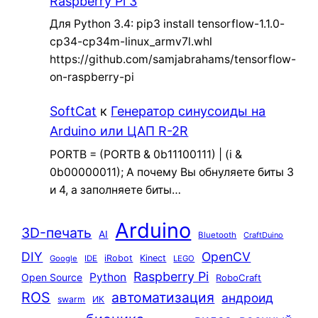
Raspberry Pi 3
Для Python 3.4: pip3 install tensorflow-1.1.0-
cp34-cp34m-linux_armv7l.whl
https://github.com/samjabrahams/tensorflow-
on-raspberry-pi
SoftCat
к
Генератор синусоиды на
Arduino или ЦАП R-2R
PORTB = (PORTB & 0b11100111) | (i &
0b00000011); А почему Вы обнуляете биты 3
и 4, а заполняете биты…
Arduino
3D-печать
AI
Bluetooth
CraftDuino
DIY
OpenCV
iRobot
Kinect
Google
IDE
LEGO
Raspberry Pi
Python
Open Source
RoboCraft
ROS
автоматизация
андроид
swarm
ИК