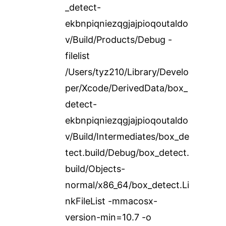
_detect-
ekbnpiqniezqgjajpioqoutaldo
v/Build/Products/Debug -
filelist
/Users/tyz210/Library/Develo
per/Xcode/DerivedData/box_
detect-
ekbnpiqniezqgjajpioqoutaldo
v/Build/Intermediates/box_de
tect.build/Debug/box_detect.
build/Objects-
normal/x86_64/box_detect.Li
nkFileList -mmacosx-
version-min=10.7 -o