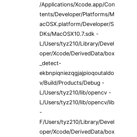
/Applications/Xcode.app/Con
tents/Developer/Platforms/M
acOSX.platform/Developer/S
DKs/MacOSX10.7.sdk -
L/Users/tyz210/Library/Devel
oper/Xcode/DerivedData/box
_detect-
ekbnpiqniezqgjajpioqoutaldo
v/Build/Products/Debug -
L/Users/tyz210/lib/opencv -
L/Users/tyz210/lib/opencv/lib
-
F/Users/tyz210/Library/Devel
oper/Xcode/DerivedData/box