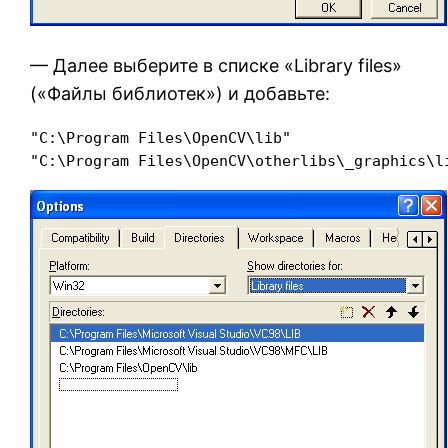
— Далее выберите в списке «Library files»
(«Файлы библиотек») и добавьте:
"C:\Program Files\OpenCV\lib"

"C:\Program Files\OpenCV\otherlibs\_graphics\l