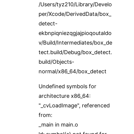
/Users/tyz210/Library/Develo
per/Xcode/DerivedData/box_
detect-
ekbnpiqniezqgjajpioqoutaldo
v/Build/Intermediates/box_de
tect.build/Debug/box_detect.
build/Objects-
normal/x86_64/box_detect
Undefined symbols for
architecture x86_64:
"_cvLoadImage", referenced
from:
_main in main.o