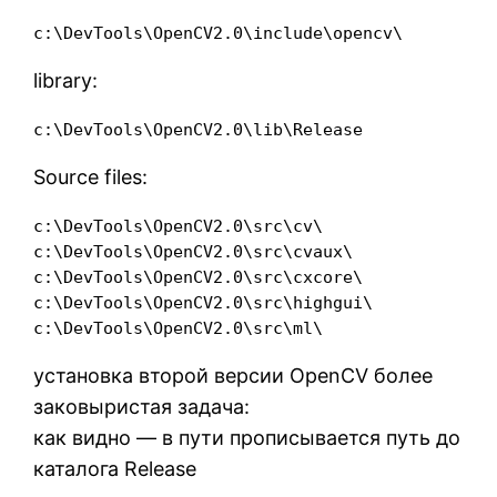
c:\DevTools\OpenCV2.0\include\opencv\
library:
c:\DevTools\OpenCV2.0\lib\Release
Source files:
c:\DevTools\OpenCV2.0\src\cv\

c:\DevTools\OpenCV2.0\src\cvaux\

c:\DevTools\OpenCV2.0\src\cxcore\

c:\DevTools\OpenCV2.0\src\highgui\

c:\DevTools\OpenCV2.0\src\ml\
установка второй версии OpenCV более
заковыристая задача:
как видно — в пути прописывается путь до
каталога Release