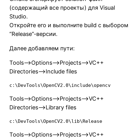
(содержащий все проекты) для Visual
Studio.
Откройте его и выполните build с выбором
“Release”-версии.
Далее добавляем пути:
Tools–>Options–>Projects–>VC++
Directories–>Include files
c:\DevTools\OpenCV2.0\include\opencv
Tools–>Options–>Projects–>VC++
Directories–>Library files
c:\DevTools\OpenCV2.0\lib\Release
Tools–>Options–>Projects–>VC++