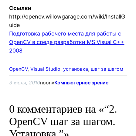
Ссылки
http://opencv.willowgarage.com/wiki/InstallG
uide
Подготовка рабочего места для работы с
OpenCV в среде разработки MS Visual C++
2008
OpenCV
, 
Visual Studio
, 
установка
, 
шаг за шагом
3 июля, 2010
noonv
Компьютерное зрение
0 комментариев на «“2.
OpenCV шаг за шагом.
Установка.”»