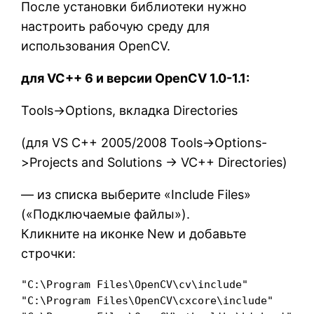
После установки библиотеки нужно
настроить рабочую среду для
использования OpenCV.
для VC++ 6 и версии OpenCV 1.0-1.1:
Tools->Options, вкладка Directories
(для VS C++ 2005/2008 Tools->Options-
>Projects and Solutions -> VC++ Directories)
— из списка выберите «Include Files»
(«Подключаемые файлы»).
Кликните на иконке New и добавьте
строчки:
"C:\Program Files\OpenCV\cv\include"

"C:\Program Files\OpenCV\cxcore\include"
