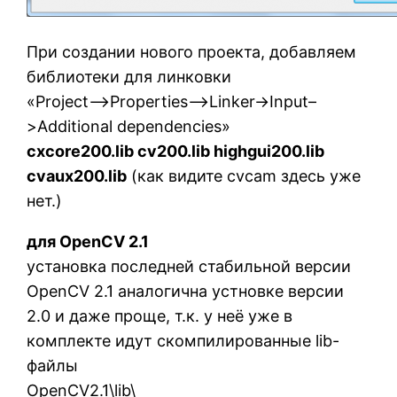
При создании нового проекта, добавляем
библиотеки для линковки
«Project–>Properties–>Linker->Input–
>Additional dependencies»
cxcore200.lib cv200.lib highgui200.lib
cvaux200.lib
(как видите cvcam здесь уже
нет.)
для OpenCV 2.1
установка последней стабильной версии
OpenCV 2.1 аналогична устновке версии
2.0 и даже проще, т.к. у неё уже в
комплекте идут скомпилированные lib-
файлы
OpenCV2.1\lib\