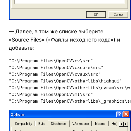
— Далее, в том же списке выберите
«Source Files» («Файлы исходного кода») и
добавьте:
"C:\Program Files\OpenCV\cv\src"

"C:\Program Files\OpenCV\cxcore\src"

"C:\Program Files\OpenCV\cvaux\src"

"C:\Program Files\OpenCV\otherlibs\highgui"

"C:\Program Files\OpenCV\otherlibs\cvcam\src\wi
"C:\Program Files\OpenCV\ml\src"

"C:\Program Files\OpenCV\otherlibs\_graphics\s