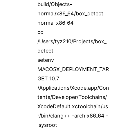
build/Objects-
normal/x86_64/box_detect
normal x86_64
cd
/Users/tyz210/Projects/box_
detect
setenv
MACOSX_DEPLOYMENT_TAR
GET 10.7
/Applications/Xcode.app/Con
tents/Developer/Toolchains/
XcodeDefault.xctoolchain/us
r/bin/clang++ -arch x86_64 -
isysroot