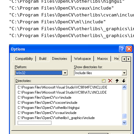
"C:\Program Files\OpenCV\otherlibs\highgui"

"C:\Program Files\OpenCV\cvaux\include"

"C:\Program Files\OpenCV\otherlibs\cvcam\includ
"C:\Program Files\OpenCV\ml\include"

"C:\Program Files\OpenCV\otherlibs\_graphics\in
"C:\Program Files\OpenCV\otherlibs\_graphics\i