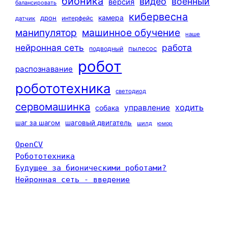
бионика
видео
военный
версия
балансировать
кибервесна
камера
дрон
интерфейс
датчик
машинное обучение
манипулятор
наше
нейронная сеть
работа
пылесос
подводный
робот
распознавание
робототехника
светодиод
сервомашинка
ходить
управление
собака
шаг за шагом
шаговый двигатель
шилд
юмор
OpenCV
Робототехника
Будущее за бионическими роботами?
Нейронная сеть - введение