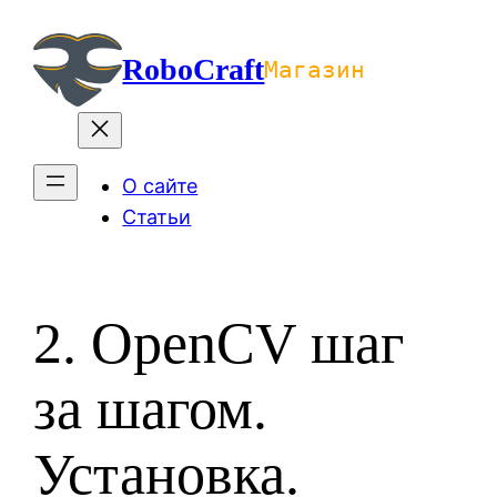
Перейти
к
RoboCraft
Магазин
содержимому
О сайте
Статьи
2. OpenCV шаг
за шагом.
Установка.