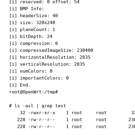
[i] reserved: 0 offset: 54

[i] BMP Info:

[i] headerSize: 40

[i] size: 320x240

[i] planeCount: 1

[i] bitDepth: 24

[i] compression: 0

[i] compressedImageSize: 230400

[i] horizontalResolution: 2835

[i] verticalResolution: 2835

[i] numColors: 0

[i] importantColors: 0

[i] End.

root@OpenWrt:/tmp#

# ls -asl | grep test

    32 -rwxr-xr-x    1 root     root         32
   228 -rw-r--r--    1 root     root        230