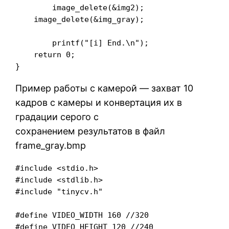
	image_delete(&img2);

    image_delete(&img_gray);

	printf("[i] End.\n");

    return 0;

Пример работы с камерой — захват 10
кадров с камеры и конвертация их в
градации серого с
сохранением результатов в файл
frame_gray.bmp
#include <stdio.h>

#include <stdlib.h>

#include "tinycv.h"

#define VIDEO_WIDTH 160 //320

#define VIDEO_HEIGHT 120 //240
