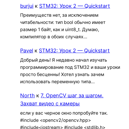
burjui
к
STM32: Урок 2 — Quickstart
Преимуществ нет, за исключением
читабельности: тип bool обычно имеет
размер 1 байт, как и uint8_t. Думаю,
компилятор в обоих случаях…
Pavel
к
STM32: Урок 2 — Quickstart
Добрый день! Я недавно начал изучать
программирование под STM32 и ваши уроки
просто бесценны! Хотел узнать зачем
использовать переменную типа…
North
к
7. OpenCV шаг за шагом.
Захват видео с камеры
если у вас черное окно попробуйте так.
#include <opencv2/opencv.hpp>
#include<iostream> #include <stdlib.h>