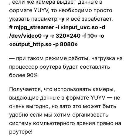
, если же камера выдаёт данные в
формате YUYV, то необходимо просто
указать параметр
-y
и всё заработает.
# mjpg_streamer -i «input_uvc.so -d
/dev/video0 -y -r 320×240 -f 10» -o
«output_http.so -p 8080»
— при таком режиме работы, нагрузка на
процессор роутера будет составлять
более 90%
Получается, что использовать камеры,
выдающие данные в формате YUYV — не
очень выгодно, но зато это может быть
удобно если мы хотим организовать
систему компьютерного зрения прямо на
роутере!