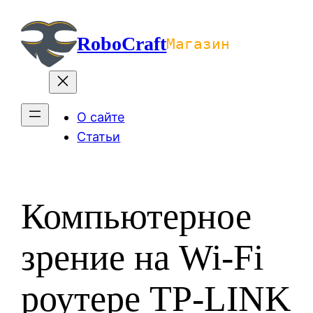
Перейти
к
RoboCraft
Магазин
содержимому
О сайте
Статьи
Компьютерное
зрение на Wi-Fi
роутере TP-LINK