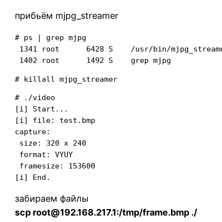
прибьём mjpg_streamer
# ps | grep mjpg

 1341 root      6428 S    /usr/bin/mjpg_stream
# ./video

[i] Start...

[i] file: test.bmp

capture:

 size: 320 x 240

 format: VYUY

 framesize: 153600

забираем файлы
scp root@192.168.217.1:/tmp/frame.bmp ./