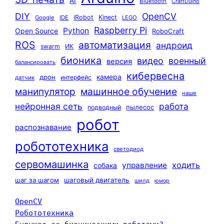
AI
Bluetooth
CraftDuino
DIY
OpenCV
iRobot
Kinect
Google
IDE
LEGO
Raspberry Pi
Python
Open Source
RoboCraft
ROS
автоматизация
андроид
swarm
ИК
бионика
видео
военный
версия
балансировать
кибервесна
камера
дрон
интерфейс
датчик
машинное обучение
манипулятор
наше
нейронная сеть
работа
пылесос
подводный
робот
распознавание
робототехника
светодиод
сервомашинка
ходить
управление
собака
шаг за шагом
шаговый двигатель
шилд
юмор
OpenCV
Робототехника