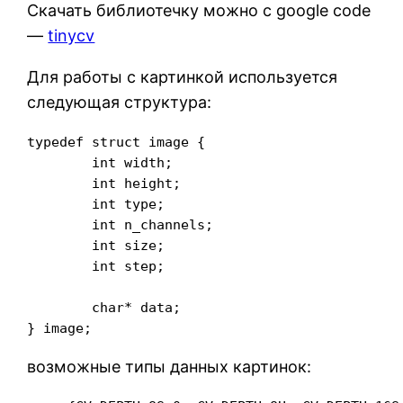
Скачать библиотечку можно с google code
—
tinycv
Для работы с картинкой используется
следующая структура:
typedef struct image {

	int width;

	int height;

	int type;

	int n_channels;

	int size;

	int step;

	char* data;

возможные типы данных картинок: