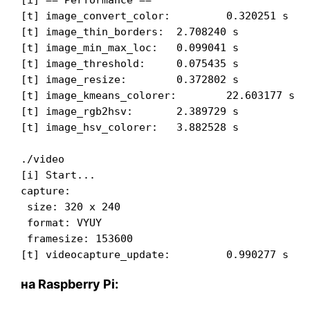
[t] image_convert_color:         0.320251 s

[t] image_thin_borders:  2.708240 s

[t] image_min_max_loc:   0.099041 s

[t] image_threshold:     0.075435 s

[t] image_resize:        0.372802 s

[t] image_kmeans_colorer:        22.603177 s

[t] image_rgb2hsv:       2.389729 s

[t] image_hsv_colorer:   3.882528 s

./video

[i] Start...

capture:

 size: 320 x 240

 format: VYUY

 framesize: 153600

на Raspberry Pi: