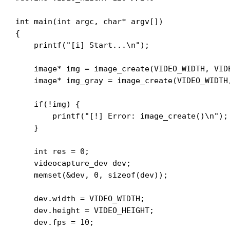
int main(int argc, char* argv[])

{

    printf("[i] Start...\n");

    image* img = image_create(VIDEO_WIDTH, VIDE
    image* img_gray = image_create(VIDEO_WIDTH
    if(!img) {

        printf("[!] Error: image_create()\n");

    }

    int res = 0;

    videocapture_dev dev;

    memset(&dev, 0, sizeof(dev));

    dev.width = VIDEO_WIDTH;

    dev.height = VIDEO_HEIGHT;

    dev.fps = 10;
