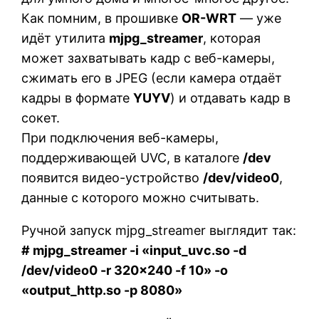
Как помним, в прошивке
OR-WRT
— уже
идёт утилита
mjpg_streamer
, которая
может захватывать кадр с веб-камеры,
сжимать его в JPEG (если камера отдаёт
кадры в формате
YUYV
) и отдавать кадр в
сокет.
При подключения веб-камеры,
поддерживающей UVC, в каталоге
/dev
появится видео-устройство
/dev/video0
,
данные с которого можно считывать.
Ручной запуск mjpg_streamer выглядит так:
# mjpg_streamer -i «input_uvc.so -d
/dev/video0 -r 320×240 -f 10» -o
«output_http.so -p 8080»