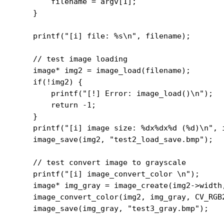
        filename = argv[1];

    }

    printf("[i] file: %s\n", filename);

    // test image loading

    image* img2 = image_load(filename);

    if(!img2) {

        printf("[!] Error: image_load()\n");

        return -1;

    }

    printf("[i] image size: %dx%dx%d (%d)\n", 
    image_save(img2, "test2_load_save.bmp");

    // test convert image to grayscale

    printf("[i] image_convert_color \n");

    image* img_gray = image_create(img2->width
    image_convert_color(img2, img_gray, CV_RGB2
    image_save(img_gray, "test3_gray.bmp");
