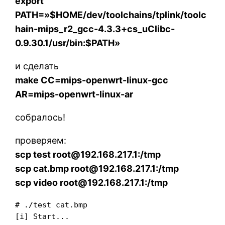
export
PATH=»$HOME/dev/toolchains/tplink/toolc
hain-mips_r2_gcc-4.3.3+cs_uClibc-
0.9.30.1/usr/bin:$PATH»
и сделать
make CC=mips-openwrt-linux-gcc
AR=mips-openwrt-linux-ar
собралось!
проверяем:
scp test root@192.168.217.1:/tmp
scp cat.bmp root@192.168.217.1:/tmp
scp video root@192.168.217.1:/tmp
# ./test cat.bmp

[i] Start...
