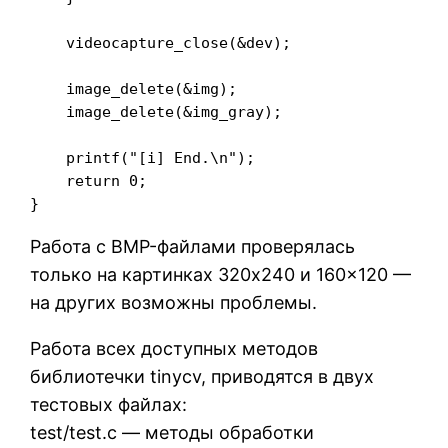
    videocapture_close(&dev);

    image_delete(&img);

    image_delete(&img_gray);

    printf("[i] End.\n");

    return 0;

Работа с BMP-файлами проверялась
только на картинках 320х240 и 160×120 —
на других возможны проблемы.
Работа всех доступных методов
библиотечки tinycv, приводятся в двух
тестовых файлах:
test/test.c — методы обработки