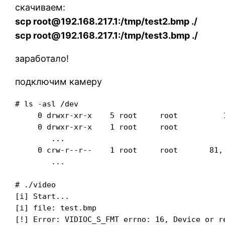
скачиваем:
scp root@192.168.217.1:/tmp/test2.bmp ./
scp root@192.168.217.1:/tmp/test3.bmp ./
заработало!
подключим камеру
# ls -asl /dev

     0 drwxr-xr-x    5 root     root          1
     0 drwxr-xr-x    1 root     root           
	...

     0 crw-r--r--    1 root     root       81, 
	...

# ./video

[i] Start...

[i] file: test.bmp
