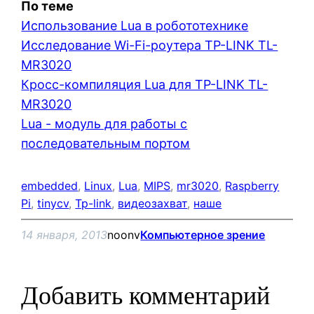
По теме
Использование Lua в робототехнике
Исследование Wi-Fi-роутера TP-LINK TL-
MR3020
Кросс-компиляция Lua для TP-LINK TL-
MR3020
Lua - модуль для работы с
последовательным портом
embedded
, 
Linux
, 
Lua
, 
MIPS
, 
mr3020
, 
Raspberry
Pi
, 
tinycv
, 
Tp-link
, 
видеозахват
, 
наше
14 января, 2013
noonv
Компьютерное зрение
Добавить комментарий