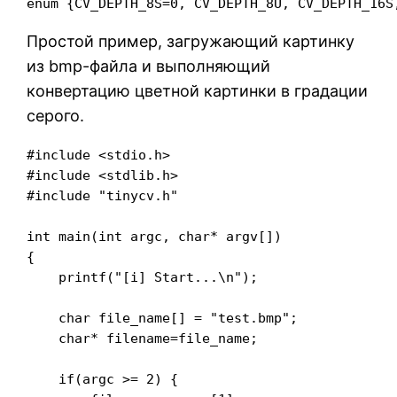
Простой пример, загружающий картинку
из bmp-файла и выполняющий
конвертацию цветной картинки в градации
серого.
#include <stdio.h>

#include <stdlib.h>

#include "tinycv.h"

int main(int argc, char* argv[])

{

    printf("[i] Start...\n");

    char file_name[] = "test.bmp";

    char* filename=file_name;

    if(argc >= 2) {
