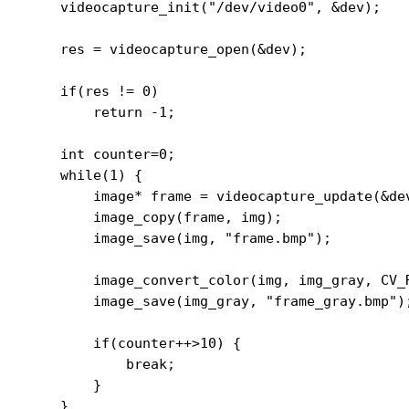
    videocapture_init("/dev/video0", &dev);

    res = videocapture_open(&dev);

    if(res != 0)

        return -1;

    int counter=0;

    while(1) {

        image* frame = videocapture_update(&dev
        image_copy(frame, img);

        image_save(img, "frame.bmp");

        image_convert_color(img, img_gray, CV_R
        image_save(img_gray, "frame_gray.bmp");
        if(counter++>10) {

            break;

        }

    }
