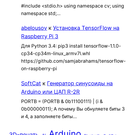
#include <stdio.h> using namespace cv; using
namespace std;…
abelousov
к
Установка TensorFlow на
Raspberry Pi 3
Для Python 3.4: pip3 install tensorflow-1.1.0-
cp34-cp34m-linux_armv7l.whl
https://github.com/samjabrahams/tensorflow-
on-raspberry-pi
SoftCat
к
Генератор синусоиды на
Arduino или ЦАП R-2R
PORTB = (PORTB & 0b11100111) | (i &
0b00000011); А почему Вы обнуляете биты 3
и 4, а заполняете биты…
Arduino
3D-печать