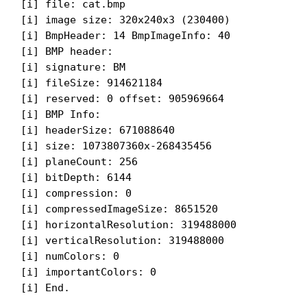
[i] file: cat.bmp

[i] image size: 320x240x3 (230400)

[i] BmpHeader: 14 BmpImageInfo: 40

[i] BMP header:

[i] signature: BM

[i] fileSize: 914621184

[i] reserved: 0 offset: 905969664

[i] BMP Info:

[i] headerSize: 671088640

[i] size: 1073807360x-268435456

[i] planeCount: 256

[i] bitDepth: 6144

[i] compression: 0

[i] compressedImageSize: 8651520

[i] horizontalResolution: 319488000

[i] verticalResolution: 319488000

[i] numColors: 0

[i] importantColors: 0
