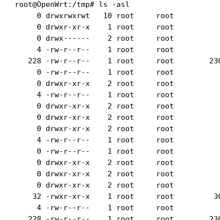
root@OpenWrt:/tmp# ls -asl

     0 drwxrwxrwt   10 root     root           
     0 drwxr-xr-x    1 root     root           
     0 drwx------    2 root     root           
     4 -rw-r--r--    1 root     root           
   228 -rw-r--r--    1 root     root        230
     0 -rw-r--r--    1 root     root           
     0 drwxr-xr-x    2 root     root           
     4 -rw-r--r--    1 root     root           
     0 drwxr-xr-x    2 root     root           
     0 drwxr-xr-x    2 root     root           
     0 drwxr-xr-x    2 root     root           
     4 -rw-r--r--    1 root     root           
     0 -rw-r--r--    1 root     root          
     0 drwxr-xr-x    2 root     root           
     0 drwxr-xr-x    2 root     root           
     0 drwxr-xr-x    2 root     root           
    32 -rwxr-xr-x    1 root     root         30
     4 -rw-r--r--    1 root     root           
   228 -rw-r--r--    1 root     root        230