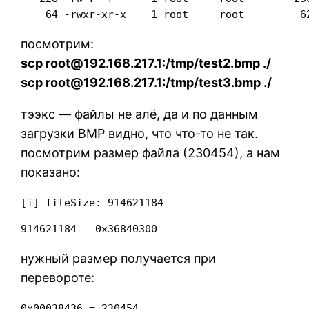
посмотрим:
scp root@192.168.217.1:/tmp/test2.bmp ./
scp root@192.168.217.1:/tmp/test3.bmp ./
тээкс — файлы не алё, да и по данным
загрузки BMP видно, что что-то не так.
посмотрим размер файла (230454), а нам
показано:
[i] fileSize: 914621184
914621184 = 0x36840300
нужный размер получается при
перевороте:
0x00038436 = 230454