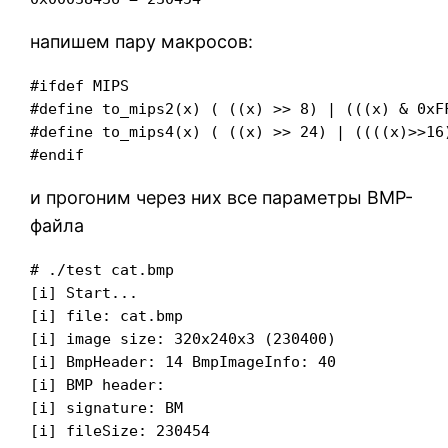
напишем пару макросов:
#ifdef MIPS

#define to_mips2(x) ( ((x) >> 8) | (((x) & 0xFF
#define to_mips4(x) ( ((x) >> 24) | ((((x)>>16
и прогоним через них все параметры BMP-
файла
# ./test cat.bmp

[i] Start...

[i] file: cat.bmp

[i] image size: 320x240x3 (230400)

[i] BmpHeader: 14 BmpImageInfo: 40

[i] BMP header:

[i] signature: BM

[i] fileSize: 230454
