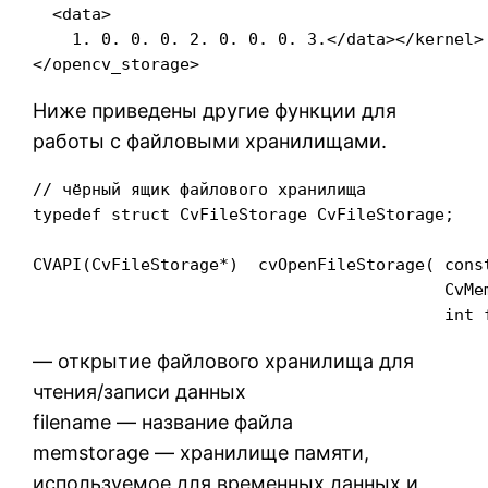
  <data>

    1. 0. 0. 0. 2. 0. 0. 0. 3.</data></kernel>

</opencv_storage>
Ниже приведены другие функции для
работы с файловыми хранилищами.
// чёрный ящик файлового хранилища

typedef struct CvFileStorage CvFileStorage;

CVAPI(CvFileStorage*)  cvOpenFileStorage( const
                                          CvMem
                                          int 
— открытие файлового хранилища для
чтения/записи данных
filename — название файла
memstorage — хранилище памяти,
используемое для временных данных и