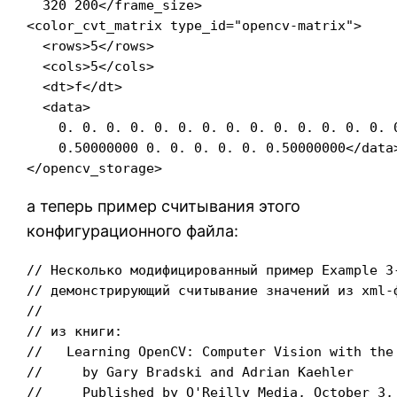
  320 200</frame_size>

<color_cvt_matrix type_id="opencv-matrix">

  <rows>5</rows>

  <cols>5</cols>

  <dt>f</dt>

  <data>

    0. 0. 0. 0. 0. 0. 0. 0. 0. 0. 0. 0. 0. 0. 0
    0.50000000 0. 0. 0. 0. 0. 0.50000000</data>
</opencv_storage>
а теперь пример считывания этого
конфигурационного файла:
// Несколько модифицированный пример Example 3-
// демонстрирующий считывание значений из xml-ф
//

// из книги:

//   Learning OpenCV: Computer Vision with the 
//     by Gary Bradski and Adrian Kaehler

//     Published by O'Reilly Media, October 3, 