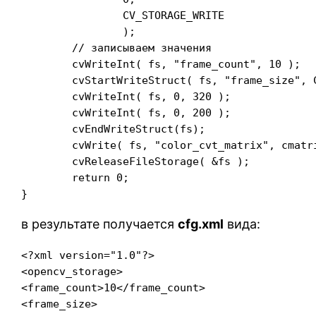
		CV_STORAGE_WRITE

		);

	// записываем значения

	cvWriteInt( fs, "frame_count", 10 );

	cvStartWriteStruct( fs, "frame_size", CV_NODE_SEQ);

	cvWriteInt( fs, 0, 320 );

	cvWriteInt( fs, 0, 200 );

	cvEndWriteStruct(fs);

	cvWrite( fs, "color_cvt_matrix", cmatrix );

	cvReleaseFileStorage( &fs );

	return 0;

}
в результате получается
cfg.xml
вида:
<?xml version="1.0"?>

<opencv_storage>

<frame_count>10</frame_count>

<frame_size>
