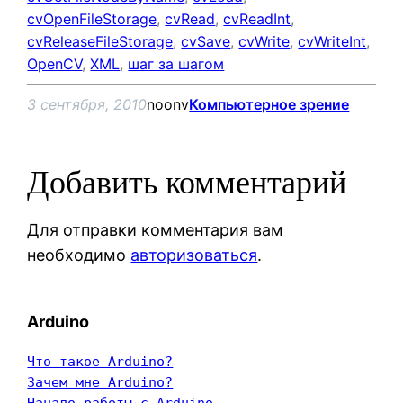
cvOpenFileStorage
, 
cvRead
, 
cvReadInt
, 
cvReleaseFileStorage
, 
cvSave
, 
cvWrite
, 
cvWriteInt
, 
OpenCV
, 
XML
, 
шаг за шагом
3 сентября, 2010
noonv
Компьютерное зрение
Добавить комментарий
Для отправки комментария вам
необходимо
авторизоваться
.
Arduino
Что такое Arduino?
Зачем мне Arduino?
Начало работы с Arduino