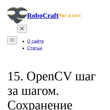
Перейти
к
RoboCraft
Магазин
содержимому
О сайте
Статьи
15. OpenCV шаг
за шагом.
Сохранение