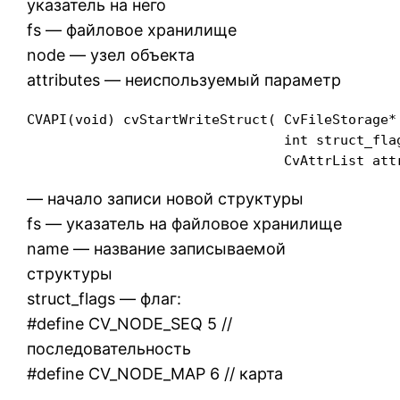
указатель на него
fs — файловое хранилище
node — узел объекта
attributes — неиспользуемый параметр
CVAPI(void) cvStartWriteStruct( CvFileStorage* 
                                int struct_fla
                                CvAttrList att
— начало записи новой структуры
fs — указатель на файловое хранилище
name — название записываемой
структуры
struct_flags — флаг:
#define CV_NODE_SEQ 5 //
последовательность
#define CV_NODE_MAP 6 // карта