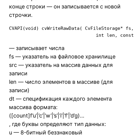
конце строки — он записывается с новой
строчки.
CVAPI(void) cvWriteRawData( CvFileStorage* fs, 
                                int len, const
— записывает числа
fs — указатель на файловое хранилище
src — указатель на массив данных для
записи
len — число элементов в массиве (для
записи)
dt — спецификация каждого элемента
массива формата:
([count]f’u’|’c’|’w’|’s’|’i’|’f’|’d’g)…
, где буквы определяют тип данных:
u — 8-битный беззнаковый