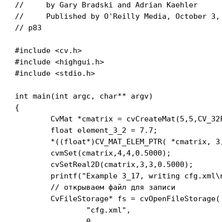
//     by Gary Bradski and Adrian Kaehler

//     Published by O'Reilly Media, October 3, 
// p83

#include <cv.h>

#include <highgui.h>

#include <stdio.h>

int main(int argc, char** argv)

{

	CvMat *cmatrix = cvCreateMat(5,5,CV_32FC1);

	float element_3_2 = 7.7;

	*((float*)CV_MAT_ELEM_PTR( *cmatrix, 3,2) ) = element_3_2;

	cvmSet(cmatrix,4,4,0.5000);

	cvSetReal2D(cmatrix,3,3,0.5000);

	printf("Example 3_17, writing cfg.xml\n");

	// открываем файл для записи

	CvFileStorage* fs = cvOpenFileStorage(

		"cfg.xml",

		0,
