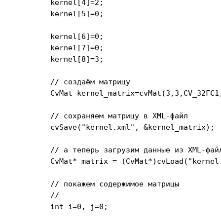
	kernel[4]=2;

	kernel[5]=0;

	kernel[6]=0;

	kernel[7]=0;

	kernel[8]=3;

	// создаём матрицу

	CvMat kernel_matrix=cvMat(3,3,CV_32FC1,kernel);

	// сохраняем матрицу в XML-файл

	cvSave("kernel.xml", &kernel_matrix);

	// а теперь загрузим данные из XML-файла

	CvMat* matrix = (CvMat*)cvLoad("kernel.xml");

	// покажем содержимое матрицы

	//

	int i=0, j=0;
