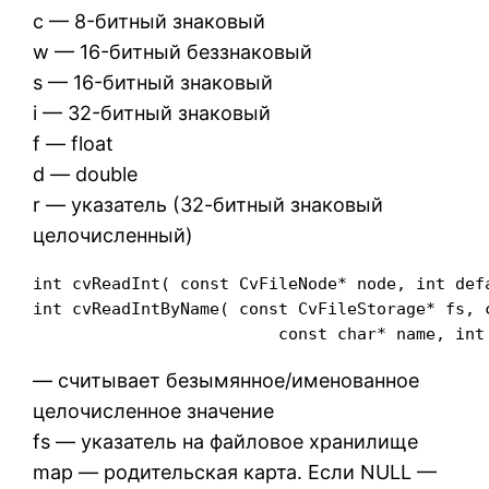
c — 8-битный знаковый
w — 16-битный беззнаковый
s — 16-битный знаковый
i — 32-битный знаковый
f — float
d — double
r — указатель (32-битный знаковый
целочисленный)
int cvReadInt( const CvFileNode* node, int defa
int cvReadIntByName( const CvFileStorage* fs, c
                         const char* name, int
— считывает безымянное/именованное
целочисленное значение
fs — указатель на файловое хранилище
map — родительская карта. Если NULL —