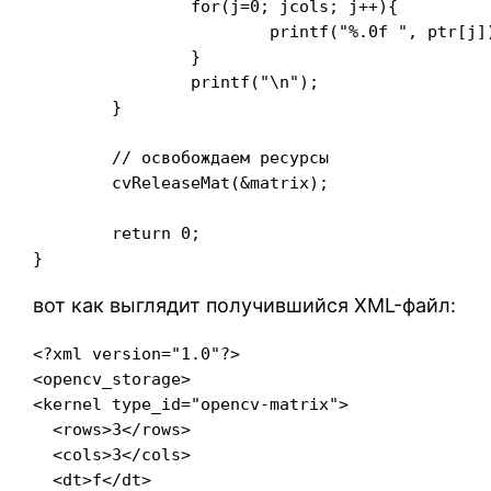
		for(j=0; jcols; j++){

			printf("%.0f ", ptr[j]);

		}

		printf("\n");

	}

	// освобождаем ресурсы

	cvReleaseMat(&matrix);

	return 0;

}
вот как выглядит получившийся XML-файл:
<?xml version="1.0"?>

<opencv_storage>

<kernel type_id="opencv-matrix">

  <rows>3</rows>

  <cols>3</cols>

  <dt>f</dt>
