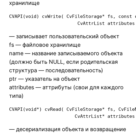
хранилище
CVAPI(void) cvWrite( CvFileStorage* fs, const c
                         CvAttrList attributes
— записывает пользовательский объект
fs — файловое хранилище
name — название записываемого объекта
(должно быть NULL, если родительская
структура — последовательность)
ptr — указатель на объект
attributes — аттрибуты (свои для каждого
типа)
CVAPI(void*) cvRead( CvFileStorage* fs, CvFileN
                        CvAttrList* attributes
— десериализация объекта и возвращение