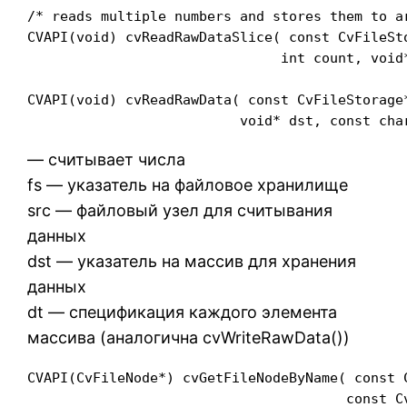
/* reads multiple numbers and stores them to ar
CVAPI(void) cvReadRawDataSlice( const CvFileSto
                               int count, void*
CVAPI(void) cvReadRawData( const CvFileStorage*
                          void* dst, const cha
— считывает числа
fs — указатель на файловое хранилище
src — файловый узел для считывания
данных
dst — указатель на массив для хранения
данных
dt — спецификация каждого элемента
массива (аналогична cvWriteRawData())
CVAPI(CvFileNode*) cvGetFileNodeByName( const C
                                       const Cv