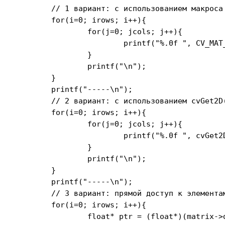
	// 1 вариант: с использованием макроса CV_MAT_ELEM

	for(i=0; irows; i++){

		for(j=0; jcols; j++){

			printf("%.0f ", CV_MAT_ELEM( *matrix, float, i, j));

		}

		printf("\n");

	}

	printf("-----\n");

	// 2 вариант: с использованием cvGet2D(), cvGetReal2D()

	for(i=0; irows; i++){

		for(j=0; jcols; j++){

			printf("%.0f ", cvGet2D(matrix, i, j));//cvGetReal2D(matrix, i, j));

		}

		printf("\n");

	}

	printf("-----\n");

	// 3 вариант: прямой доступ к элементам

	for(i=0; irows; i++){

		float* ptr = (float*)(matrix->data.ptr + i*matrix->step);
