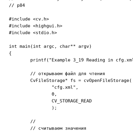
// p84

#include <cv.h>

#include <highgui.h>

#include <stdio.h>

int main(int argc, char** argv)

{

	printf("Example 3_19 Reading in cfg.xml\n");

	// открываем файл для чтения

	CvFileStorage* fs = cvOpenFileStorage(

		"cfg.xml", 

		0, 

		CV_STORAGE_READ

		);

	//

	// считываем значения
