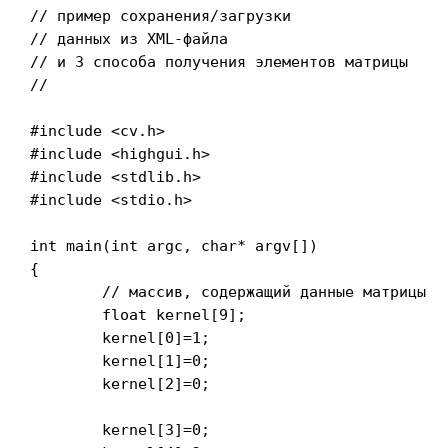
// пример сохранения/загрузки

// данных из XML-файла

// и 3 способа получения элементов матрицы

//

#include <cv.h>

#include <highgui.h>

#include <stdlib.h>

#include <stdio.h>

int main(int argc, char* argv[])

{

	// массив, содержащий данные матрицы

	float kernel[9];

	kernel[0]=1;

	kernel[1]=0;

	kernel[2]=0;

	kernel[3]=0;
