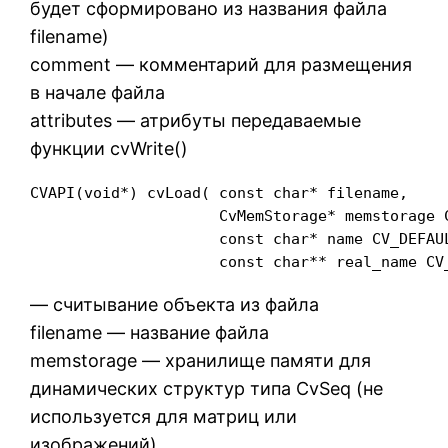
будет сформировано из названия файла
filename)
comment — комментарий для размещения
в начале файла
attributes — атрибуты передаваемые
функции cvWrite()
CVAPI(void*) cvLoad( const char* filename,

                     CvMemStorage* memstorage C
                     const char* name CV_DEFAUL
                     const char** real_name CV
— считывание объекта из файла
filename — название файла
memstorage — хранилище памяти для
динамических структур типа CvSeq (не
используется для матриц или
изображений)