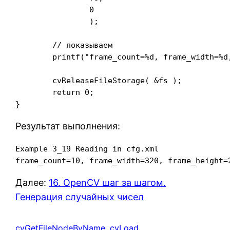
		0

		);

	// показываем

	printf("frame_count=%d, frame_width=%d, frame_height=%d\n",frame_count,frame_width,frame_height);

	cvReleaseFileStorage( &fs );

	return 0;

} 
Результат выполнения:
Example 3_19 Reading in cfg.xml

frame_count=10, frame_width=320, frame_height=
Далее:
16. OpenCV шаг за шагом.
Генерация случайных чисел
cvGetFileNodeByName
, 
cvLoad
, 