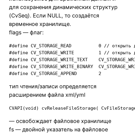
для сохранения динамических структур
(CvSeq). Если NULL, то создаётся
временное хранилище.
flags — флаг:
#define CV_STORAGE_READ          0 // открыть д
#define CV_STORAGE_WRITE         1 // открыть д
#define CV_STORAGE_WRITE_TEXT    CV_STORAGE_WRI
#define CV_STORAGE_WRITE_BINARY  CV_STORAGE_WRI
#define CV_STORAGE_APPEND        2
тип чтения/записи определяется
расширением файла xml/yml
CVAPI(void) cvReleaseFileStorage( CvFileStorag
— освобождает файловое хранилище
fs — двойной указатель на файловое