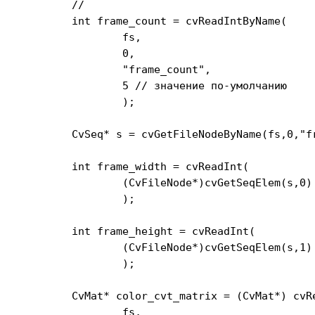
	//

	int frame_count = cvReadIntByName( 

		fs, 

		0, 

		"frame_count", 

		5 // значение по-умолчанию

		);

	CvSeq* s = cvGetFileNodeByName(fs,0,"frame_size")->data.seq;

	int frame_width = cvReadInt( 

		(CvFileNode*)cvGetSeqElem(s,0) 

		);

	int frame_height = cvReadInt( 

		(CvFileNode*)cvGetSeqElem(s,1) 

		);

	CvMat* color_cvt_matrix = (CvMat*) cvRead(

		fs,
