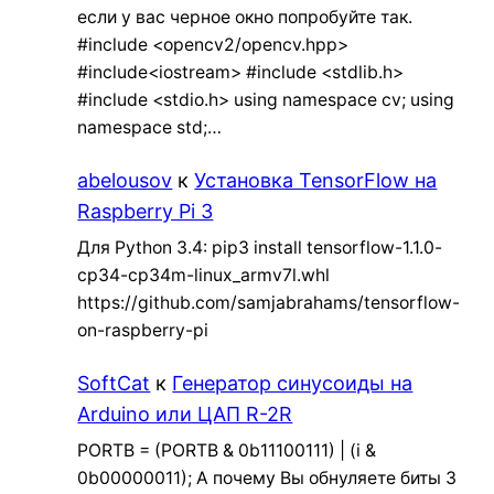
если у вас черное окно попробуйте так.
#include <opencv2/opencv.hpp>
#include<iostream> #include <stdlib.h>
#include <stdio.h> using namespace cv; using
namespace std;…
abelousov
к
Установка TensorFlow на
Raspberry Pi 3
Для Python 3.4: pip3 install tensorflow-1.1.0-
cp34-cp34m-linux_armv7l.whl
https://github.com/samjabrahams/tensorflow-
on-raspberry-pi
SoftCat
к
Генератор синусоиды на
Arduino или ЦАП R-2R
PORTB = (PORTB & 0b11100111) | (i &
0b00000011); А почему Вы обнуляете биты 3