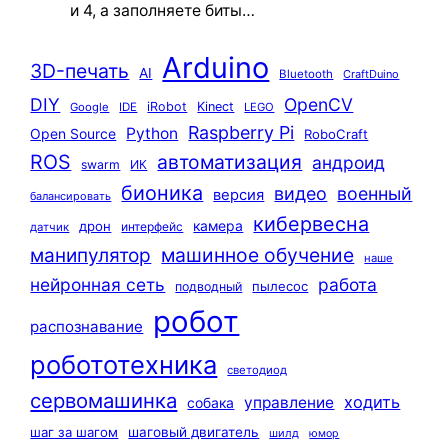
и 4, а заполняете биты…
Arduino
3D-печать
AI
Bluetooth
CraftDuino
DIY
OpenCV
iRobot
Kinect
Google
IDE
LEGO
Raspberry Pi
Python
Open Source
RoboCraft
ROS
автоматизация
андроид
swarm
ИК
бионика
видео
военный
версия
балансировать
кибервесна
камера
дрон
интерфейс
датчик
машинное обучение
манипулятор
наше
нейронная сеть
работа
пылесос
подводный
робот
распознавание
робототехника
светодиод
сервомашинка
ходить
управление
собака
шаг за шагом
шаговый двигатель
шилд
юмор