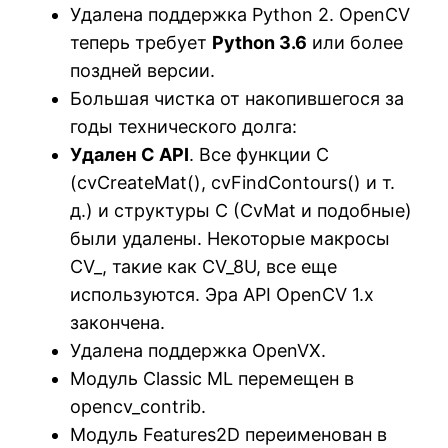
Удалена поддержка Python 2. OpenCV
теперь требует
Python 3.6
или более
поздней версии.
Большая чистка от накопившегося за
годы технического долга:
Удален C API
. Все функции C
(cvCreateMat(), cvFindContours() и т.
д.) и структуры C (CvMat и подобные)
были удалены. Некоторые макросы
CV_, такие как CV_8U, все еще
используются. Эра API OpenCV 1.x
закончена.
Удалена поддержка OpenVX.
Модуль Classic ML перемещен в
opencv_contrib.
Модуль Features2D переименован в