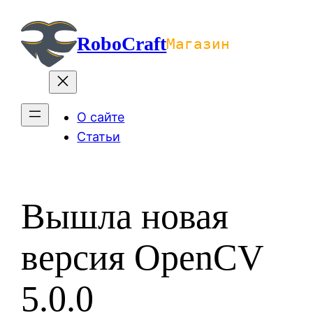
Перейти
к
RoboCraft
Магазин
содержимому
О сайте
Статьи
Вышла новая
версия OpenCV
5.0.0