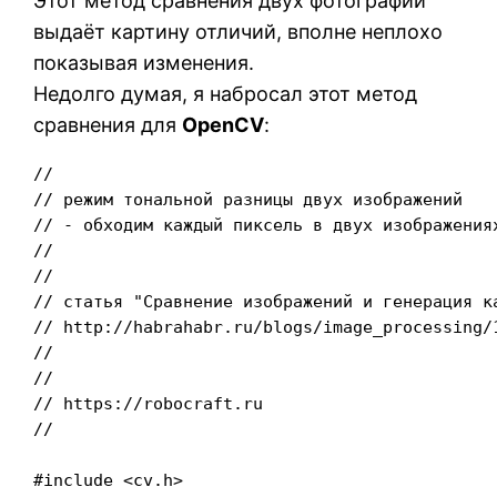
Этот метод сравнения двух фотографий
выдаёт картину отличий, вполне неплохо
показывая изменения.
Недолго думая, я набросал этот метод
сравнения для
OpenCV
:
//

// режим тональной разницы двух изображений

// - обходим каждый пиксель в двух изображения
//

//

// статья "Сравнение изображений и генерация ка
// http://habrahabr.ru/blogs/image_processing/1
//

//

// https://robocraft.ru

//

#include <cv.h>
