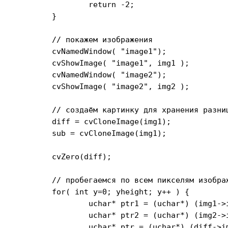
		return -2;

	}

	// покажем изображения

	cvNamedWindow( "image1");

	cvShowImage( "image1", img1 );

	cvNamedWindow( "image2");

	cvShowImage( "image2", img2 );

	// создаём картинку для хранения разницы

	diff = cvCloneImage(img1);

	sub = cvCloneImage(img1);

	cvZero(diff);

	// пробегаемся по всем пикселям изображения

	for( int y=0; y
height; y++ ) {

		uchar* ptr1 = (uchar*) (img1->imageData + y * img1->widthStep);

		uchar* ptr2 = (uchar*) (img2->imageData + y * img2->widthStep);

		uchar* ptr = (uchar*) (diff->imageData + y * diff->widthStep);
