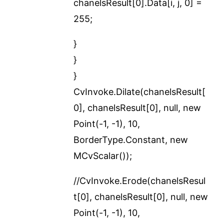
chanelsResult[0].Data[i, j, 0] =
255;
}
}
}
CvInvoke.Dilate(chanelsResult[
0], chanelsResult[0], null, new
Point(-1, -1), 10,
BorderType.Constant, new
MCvScalar());
//CvInvoke.Erode(chanelsResul
t[0], chanelsResult[0], null, new
Point(-1, -1), 10,