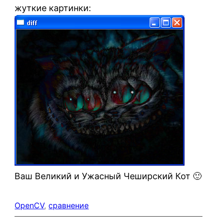
жуткие картинки:
Ваш Великий и Ужасный Чеширский Кот 🙂
OpenCV
, 
сравнение