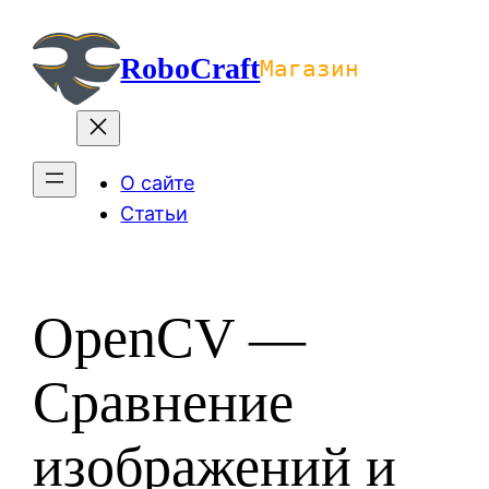
Перейти
к
RoboCraft
Магазин
содержимому
О сайте
Статьи
OpenCV —
Сравнение
изображений и