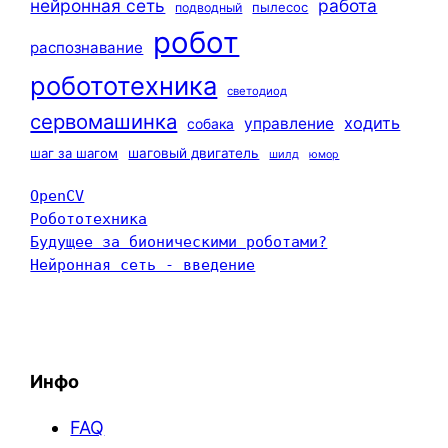
нейронная сеть
работа
пылесос
подводный
робот
распознавание
робототехника
светодиод
сервомашинка
ходить
управление
собака
шаг за шагом
шаговый двигатель
шилд
юмор
OpenCV
Робототехника
Будущее за бионическими роботами?
Нейронная сеть - введение
Инфо
FAQ