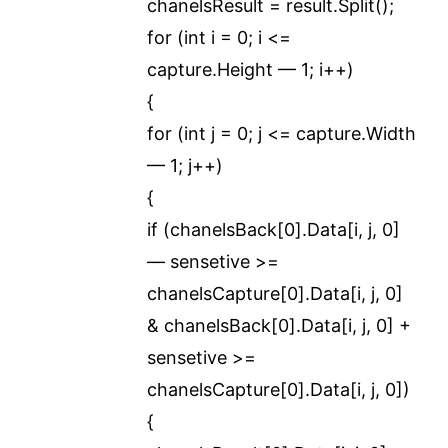
chanelsResult = result.Split();
for (int i = 0; i <=
capture.Height — 1; i++)
{
for (int j = 0; j <= capture.Width
— 1; j++)
{
if (chanelsBack[0].Data[i, j, 0]
— sensetive >=
chanelsCapture[0].Data[i, j, 0]
& chanelsBack[0].Data[i, j, 0] +
sensetive >=
chanelsCapture[0].Data[i, j, 0])
{