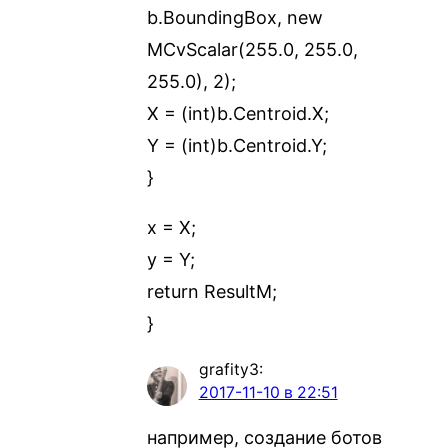
b.BoundingBox, new
MCvScalar(255.0, 255.0,
255.0), 2);
X = (int)b.Centroid.X;
Y = (int)b.Centroid.Y;
}
x = X;
y = Y;
return ResultM;
}
grafity3
:
2017-11-10 в 22:51
например, создание ботов