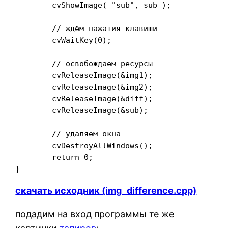
	cvShowImage( "sub", sub );

	// ждём нажатия клавиши

	cvWaitKey(0);

	// освобождаем ресурсы

	cvReleaseImage(&img1);

	cvReleaseImage(&img2);

	cvReleaseImage(&diff);

	cvReleaseImage(&sub);

	// удаляем окна

	cvDestroyAllWindows();

	return 0;

скачать иcходник (img_difference.cpp)
подадим на вход программы те же