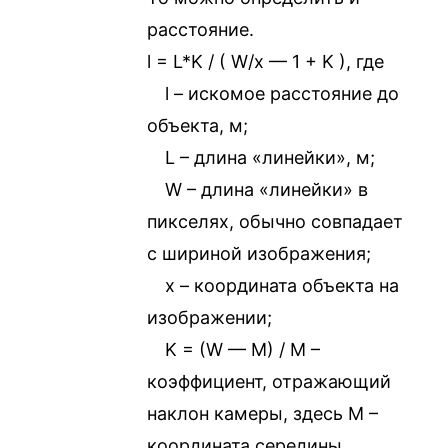
расстояние.
l = L*K / ( W/x — 1 + K ), где
l – искомое расстояние до
объекта, м;
L – длина «линейки», м;
W – длина «линейки» в
пикселях, обычно совпадает
с шириной изображения;
x – координата объекта на
изображении;
K = (W — M) / M –
коэффициент, отражающий
наклон камеры, здесь M –
координата середины