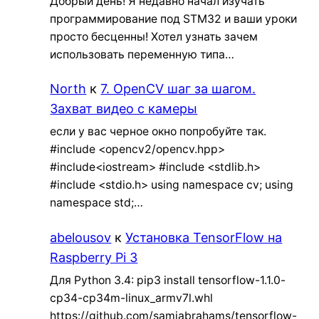
Добрый день! Я недавно начал изучать
программирование под STM32 и ваши уроки
просто бесценны! Хотел узнать зачем
использовать переменную типа…
North
к
7. OpenCV шаг за шагом.
Захват видео с камеры
если у вас черное окно попробуйте так.
#include <opencv2/opencv.hpp>
#include<iostream> #include <stdlib.h>
#include <stdio.h> using namespace cv; using
namespace std;…
abelousov
к
Установка TensorFlow на
Raspberry Pi 3
Для Python 3.4: pip3 install tensorflow-1.1.0-
cp34-cp34m-linux_armv7l.whl
https://github.com/samjabrahams/tensorflow-