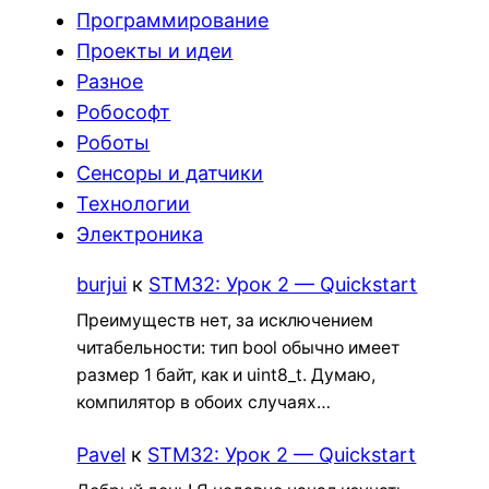
Программирование
Проекты и идеи
Разное
Робософт
Роботы
Сенсоры и датчики
Технологии
Электроника
burjui
к
STM32: Урок 2 — Quickstart
Преимуществ нет, за исключением
читабельности: тип bool обычно имеет
размер 1 байт, как и uint8_t. Думаю,
компилятор в обоих случаях…
Pavel
к
STM32: Урок 2 — Quickstart