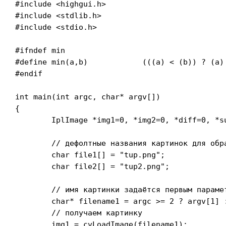
#include <highgui.h>

#include <stdlib.h>

#include <stdio.h>

#ifndef min

#define min(a,b)            (((a) < (b)) ? (a) 
#endif

int main(int argc, char* argv[])

{

	IplImage *img1=0, *img2=0, *diff=0, *sub=0;

	// дефолтные названия картинок для обработки

	char file1[] = "tup.png";

	char file2[] = "tup2.png";

	// имя картинки задаётся первым параметром

	char* filename1 = argc >= 2 ? argv[1] : file1;

	// получаем картинку

	img1 = cvLoadImage(filename1);
