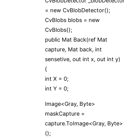
CvBlobDetector _blobDetector
= new CvBlobDetector();
CvBlobs blobs = new
CvBlobs();
public Mat Back(ref Mat
capture, Mat back, int
sensetive, out int x, out int y)
{
int X = 0;
int Y = 0;
Image<Gray, Byte>
maskCapture =
capture.ToImage<Gray, Byte>
();