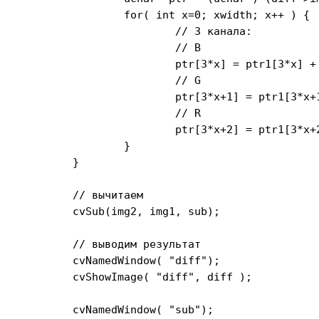
		for( int x=0; x
width; x++ ) {

			// 3 канала:

			// B

			ptr[3*x] = ptr1[3*x] + ptr2[3*x] - 2 * min(ptr1[3*x], ptr2[3*x]);

			// G

			ptr[3*x+1] = ptr1[3*x+1] + ptr2[3*x+1] - 2 * min(ptr1[3*x+1], ptr2[3*x+1]);

			// R

			ptr[3*x+2] = ptr1[3*x+2] + ptr2[3*x+2] - 2 * min(ptr1[3*x+2], ptr2[3*x+2]);

		}

	}

	// вычитаем

	cvSub(img2, img1, sub);

	// выводим результат

	cvNamedWindow( "diff");

	cvShowImage( "diff", diff );

	cvNamedWindow( "sub");
