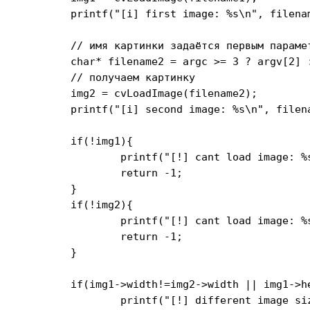
	printf("[i] first image: %s\n", filename1);

	// имя картинки задаётся первым параметром

	char* filename2 = argc >= 3 ? argv[2] : file2;

	// получаем картинку

	img2 = cvLoadImage(filename2);

	printf("[i] second image: %s\n", filename2);

	if(!img1){

		printf("[!] cant load image: %s\n", filename1);

		return -1;

	}

	if(!img2){

		printf("[!] cant load image: %s\n", filename2);

		return -1;

	}

	if(img1->width!=img2->width || img1->height!=img2->height){

		printf("[!] different image size!\n");
