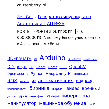
on-raspberry-pi
SoftCat
к
Генератор синусоиды на
Arduino или ЦАП R-2R
PORTB = (PORTB & 0b11100111) | (i &
0b00000011); А почему Вы обнуляете биты 3
и 4, а заполняете биты…
Arduino
3D-печать
AI
Bluetooth
CraftDuino
DIY
OpenCV
iRobot
Kinect
Google
IDE
LEGO
Raspberry Pi
Python
Open Source
RoboCraft
ROS
автоматизация
андроид
swarm
ИК
бионика
видео
военный
версия
балансировать
кибервесна
камера
дрон
интерфейс
датчик
машинное обучение
манипулятор
наше