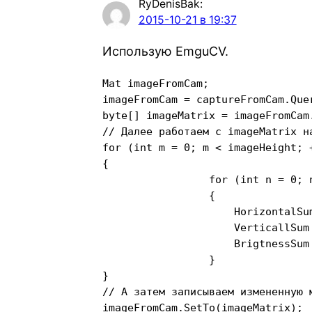
RyDenisBak
:
2015-10-21 в 19:37
Использую EmguCV.
Mat imageFromCam;

imageFromCam = captureFromCam.Quer
byte[] imageMatrix = imageFromCam.
// Далее работаем с imageMatrix на
for (int m = 0; m < imageHeight; +
{

                 for (int n = 0; n
                 {

                     HorizontalSu
                     VerticallSum
                     BrigtnessSum
                 }

}

// А затем записываем измененную м
imageFromCam.SetTo(imageMatrix);
