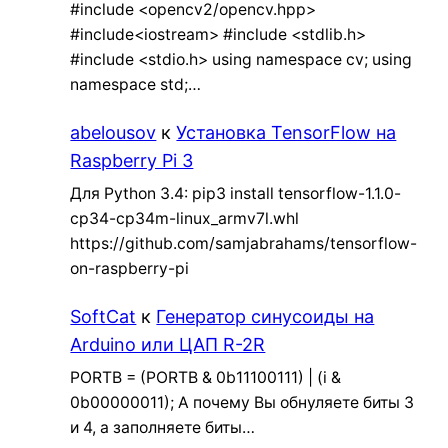
#include <opencv2/opencv.hpp>
#include<iostream> #include <stdlib.h>
#include <stdio.h> using namespace cv; using
namespace std;…
abelousov
к
Установка TensorFlow на
Raspberry Pi 3
Для Python 3.4: pip3 install tensorflow-1.1.0-
cp34-cp34m-linux_armv7l.whl
https://github.com/samjabrahams/tensorflow-
on-raspberry-pi
SoftCat
к
Генератор синусоиды на
Arduino или ЦАП R-2R
PORTB = (PORTB & 0b11100111) | (i &
0b00000011); А почему Вы обнуляете биты 3
и 4, а заполняете биты…