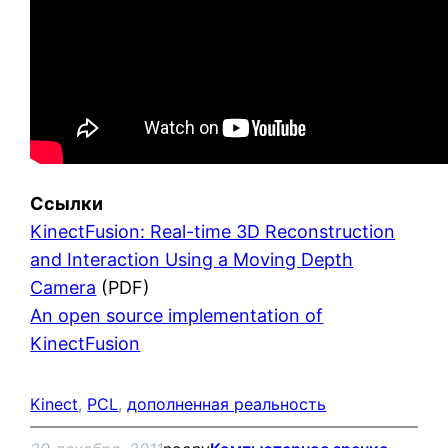
Ссылки
KinectFusion: Real-time 3D Reconstruction
and Interaction Using a Moving Depth
Camera
(PDF)
An open source implementation of
KinectFusion
Kinect
, 
PCL
, 
дополненная реальность