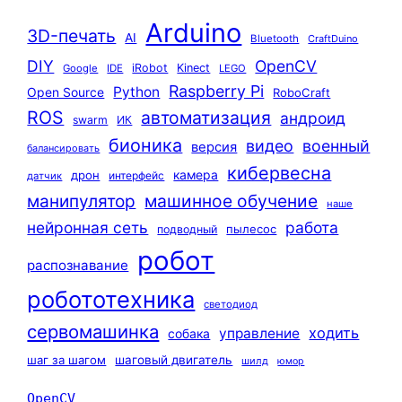
Arduino
3D-печать
AI
Bluetooth
CraftDuino
DIY
OpenCV
iRobot
Kinect
Google
IDE
LEGO
Raspberry Pi
Python
Open Source
RoboCraft
ROS
автоматизация
андроид
swarm
ИК
бионика
видео
военный
версия
балансировать
кибервесна
камера
дрон
интерфейс
датчик
машинное обучение
манипулятор
наше
нейронная сеть
работа
пылесос
подводный
робот
распознавание
робототехника
светодиод
сервомашинка
ходить
управление
собака
шаг за шагом
шаговый двигатель
шилд
юмор
OpenCV