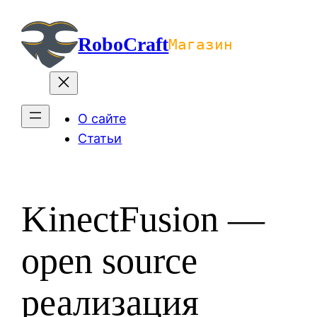
Перейти
к
RoboCraft
Магазин
содержимому
О сайте
Статьи
KinectFusion —
open source
реализация