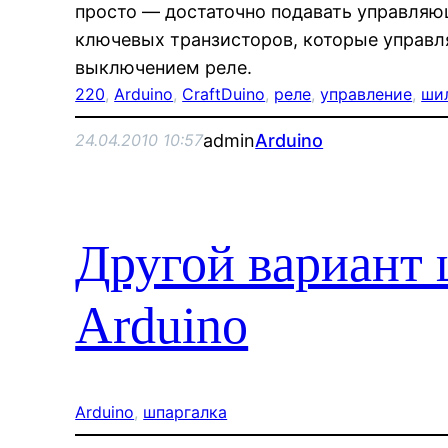
просто — достаточно подавать управляю
ключевых транзисторов, которые управ
выключением реле.
220
, 
Arduino
, 
CraftDuino
, 
реле
, 
управление
, 
ши
admin
Arduino
24.04.2010 10:57
Другой вариант 
Arduino
Arduino
, 
шпаргалка