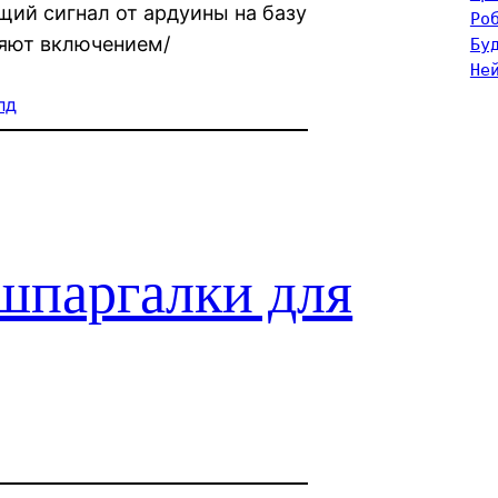
щий сигнал от ардуины на базу
Ро
ляют включением/
Бу
Не
лд
шпаргалки для