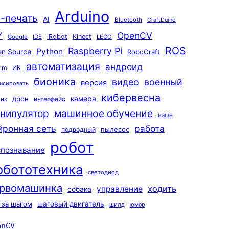
Arduino
-печать
AI
Bluetooth
CraftDuino
Y
OpenCV
iRobot
Kinect
Google
IDE
LEGO
ROS
Raspberry Pi
Python
n Source
RoboCraft
автоматизация
андроид
rm
ИК
бионика
видео
военный
версия
нсировать
кибервесна
камера
дрон
интерфейс
чик
машинное обучение
нипулятор
наше
йронная сеть
работа
пылесос
подводный
робот
спознавание
обототехника
светодиод
рвомашинка
ходить
управление
собака
 за шагом
шаговый двигатель
шилд
юмор
enCV