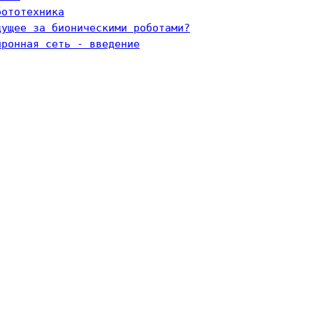
бототехника
дущее за бионическими роботами?
йронная сеть - введение