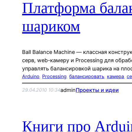
Платформа бал
шариком
Ball Balance Machine — классная констру
серв, web-камеру и Processing для обраб
управлять балансировкой шарика на плос
Arduino
, 
Processing
, 
балансировать
, 
камера
, 
с
admin
Проекты и идеи
29.04.2010 10:34
Книги про Ardui