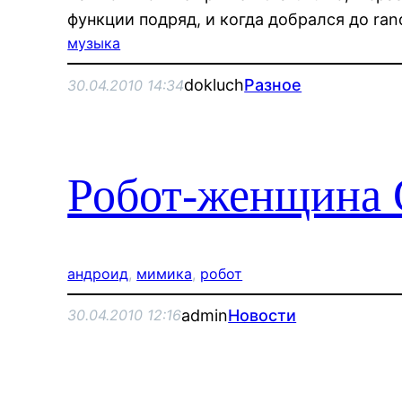
функции подряд, и когда добрался до r
музыка
dokluch
Разное
30.04.2010 14:34
Робот-женщина 
андроид
, 
мимика
, 
робот
admin
Новости
30.04.2010 12:16