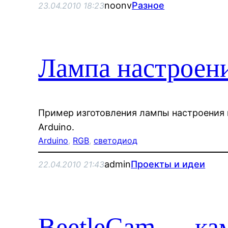
noonv
Разное
23.04.2010 18:23
Лампа настроени
Пример изготовления лампы настроения
Arduino.
Arduino
, 
RGB
, 
светодиод
admin
Проекты и идеи
22.04.2010 21:43
BeetleCam — ка