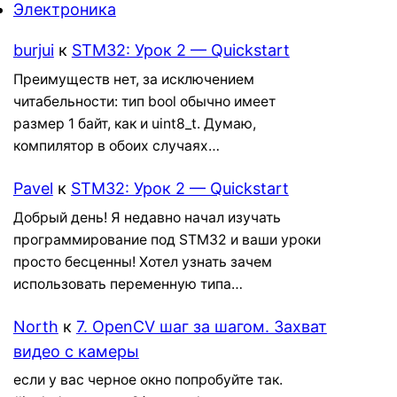
Электроника
burjui
к
STM32: Урок 2 — Quickstart
Преимуществ нет, за исключением
читабельности: тип bool обычно имеет
размер 1 байт, как и uint8_t. Думаю,
компилятор в обоих случаях…
Pavel
к
STM32: Урок 2 — Quickstart
Добрый день! Я недавно начал изучать
программирование под STM32 и ваши уроки
просто бесценны! Хотел узнать зачем
использовать переменную типа…
North
к
7. OpenCV шаг за шагом. Захват
видео с камеры
если у вас черное окно попробуйте так.