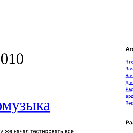
Ar
2010
Чт
За
На
Дл
Ра
ар
омузыка
Пе
Ра
зу же начал тестировать все