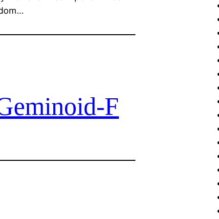
andom…
Geminoid-F