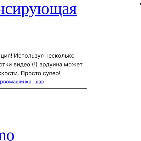
ансирующая
кция! Используя несколько
отки видео (!) ардуина может
кости. Просто супер!
ервомашинка
, 
шар
no