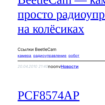
просто радиоупр
на колёсиках
Ссылки BeetleCam
камера
, 
радиоуправление
, 
робот
noonv
Новости
20.04.2010 21:40
PCF8574AP