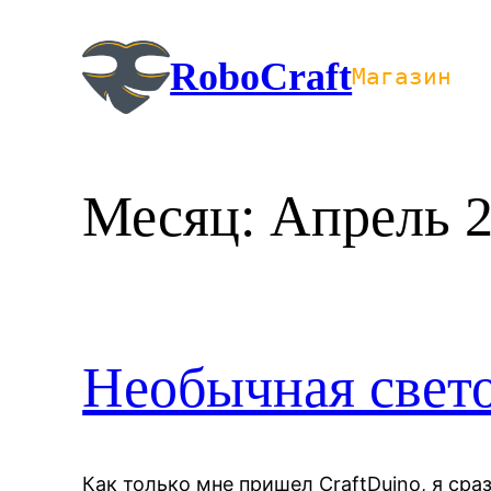
Перейти
к
RoboCraft
Магазин
содержимому
Месяц:
Апрель 
Необычная свет
Как только мне пришел CraftDuino, я сра