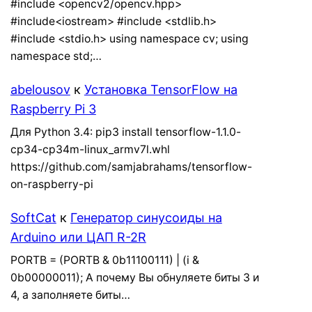
#include <opencv2/opencv.hpp>
#include<iostream> #include <stdlib.h>
#include <stdio.h> using namespace cv; using
namespace std;…
abelousov
к
Установка TensorFlow на
Raspberry Pi 3
Для Python 3.4: pip3 install tensorflow-1.1.0-
cp34-cp34m-linux_armv7l.whl
https://github.com/samjabrahams/tensorflow-
on-raspberry-pi
SoftCat
к
Генератор синусоиды на
Arduino или ЦАП R-2R
PORTB = (PORTB & 0b11100111) | (i &
0b00000011); А почему Вы обнуляете биты 3 и
4, а заполняете биты…