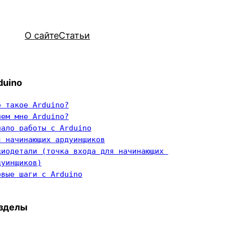
О сайте
Статьи
duino
о такое Arduino?
чем мне Arduino?
чало работы с Arduino
я начинающих ардуинщиков
диодетали (точка входа для начинающих 
дуинщиков)
рвые шаги с Arduino
зделы