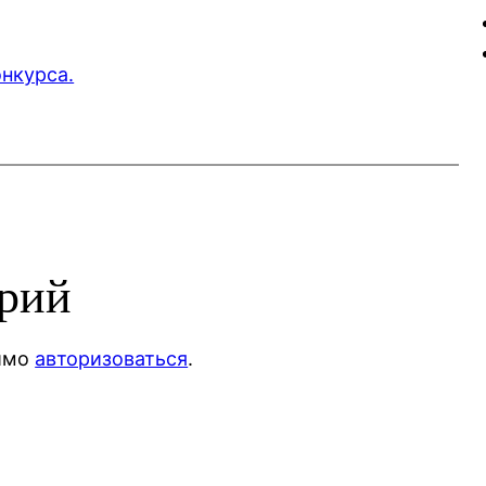
нкурса.
арий
димо
авторизоваться
.