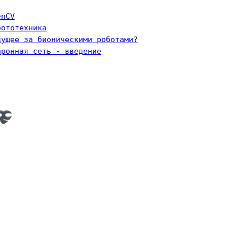
enCV
бототехника
дущее за бионическими роботами?
йронная сеть - введение