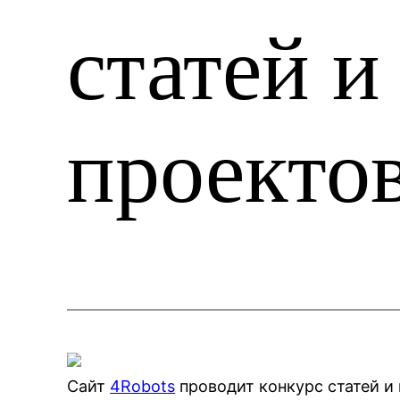
статей и
проекто
Сайт
4Robots
проводит конкурс статей и 