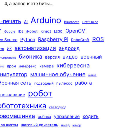
4, а заполняете биты…
Arduino
-печать
AI
Bluetooth
CraftDuino
Y
OpenCV
iRobot
Kinect
Google
IDE
LEGO
ROS
Raspberry Pi
Python
n Source
RoboCraft
автоматизация
андроид
rm
ИК
бионика
видео
военный
версия
нсировать
кибервесна
камера
дрон
интерфейс
чик
машинное обучение
нипулятор
наше
йронная сеть
работа
пылесос
подводный
робот
спознавание
обототехника
светодиод
рвомашинка
ходить
управление
собака
 за шагом
шаговый двигатель
шилд
юмор