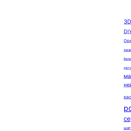
3D
DI
Ope
swa
бала
дат
ма
не
ра
р
се
шаг