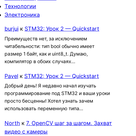
Технологии
Электроника
burjui
к
STM32: Урок 2 — Quickstart
Преимуществ нет, за исключением
читабельности: тип bool обычно имеет
размер 1 байт, как и uint8_t. Думаю,
компилятор в обоих случаях…
Pavel
к
STM32: Урок 2 — Quickstart
Добрый день! Я недавно начал изучать
программирование под STM32 и ваши уроки
просто бесценны! Хотел узнать зачем
использовать переменную типа…
North
к
7. OpenCV шаг за шагом. Захват
видео с камеры