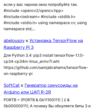
если у вас черное окно попробуйте так.
#include <opencv2/opencv.hpp>
#include<iostream> #include <stdlib.h>
#include <stdio.h> using namespace cv; using
namespace std;…
abelousov
к
Установка TensorFlow на
Raspberry Pi 3
Для Python 3.4: pip3 install tensorflow-1.1.0-
cp34-cp34m-linux_armv7l.whl
https://github.com/samjabrahams/tensorflow-
on-raspberry-pi
SoftCat
к
Генератор синусоиды на
Arduino или ЦАП R-2R
PORTB = (PORTB & 0b11100111) | (i &
0b00000011); А почему Вы обнуляете биты 3 и