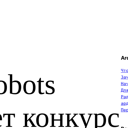
Ar
Чт
obots
За
На
Дл
Ра
ар
т конкурс
Пе