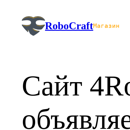
Перейти
к
содержимому
RoboCraft
Магазин
Сайт 4R
объявляе