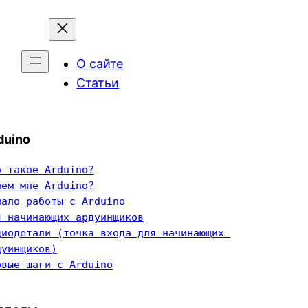
О сайте
Статьи
duino
о такое Arduino?
чем мне Arduino?
чало работы с Arduino
я начинающих ардуинщиков
диодетали (точка входа для начинающих 
дуинщиков)
рвые шаги с Arduino