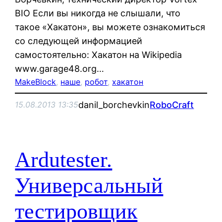
BIO Если вы никогда не слышали, что
такое «Хакатон», вы можете ознакомиться
со следующей информацией
самостоятельно: Хакатон на Wikipedia
www.garage48.org…
MakeBlock
, 
наше
, 
робот
, 
хакатон
danil_borchevkin
RoboCraft
15.08.2013 13:35
Ardutester.
Универсальный
тестировщик