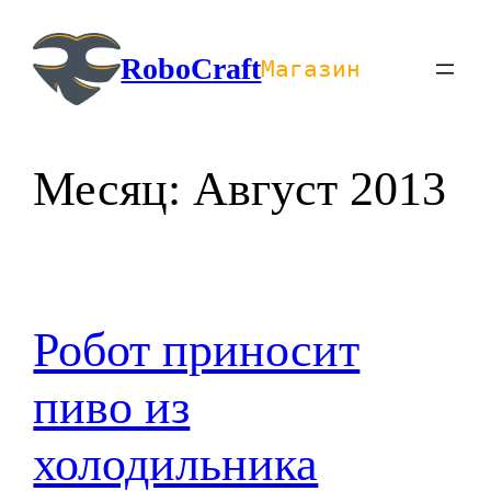
Перейти
к
RoboCraft
Магазин
содержимому
Месяц:
Август 2013
Робот приносит
пиво из
холодильника