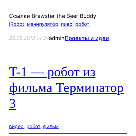
Ссылки Brewster the Beer Buddy
iRobot
, 
манипулятор
, 
пиво
, 
робот
admin
Проекты и идеи
20.08.2013 14:34
T-1 — робот из
фильма Терминатор
3
видео
, 
робот
, 
фильм