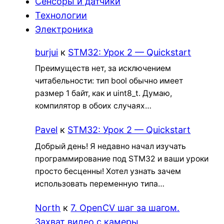
Сенсоры и датчики
Технологии
Электроника
burjui
к
STM32: Урок 2 — Quickstart
Преимуществ нет, за исключением
читабельности: тип bool обычно имеет
размер 1 байт, как и uint8_t. Думаю,
компилятор в обоих случаях…
Pavel
к
STM32: Урок 2 — Quickstart
Добрый день! Я недавно начал изучать
программирование под STM32 и ваши уроки
просто бесценны! Хотел узнать зачем
использовать переменную типа…
North
к
7. OpenCV шаг за шагом.
Захват видео с камеры