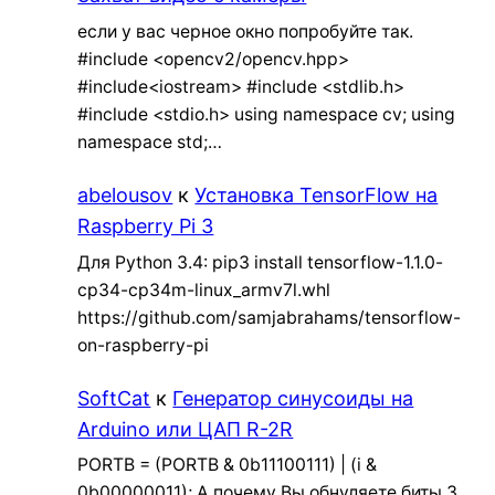
если у вас черное окно попробуйте так.
#include <opencv2/opencv.hpp>
#include<iostream> #include <stdlib.h>
#include <stdio.h> using namespace cv; using
namespace std;…
abelousov
к
Установка TensorFlow на
Raspberry Pi 3
Для Python 3.4: pip3 install tensorflow-1.1.0-
cp34-cp34m-linux_armv7l.whl
https://github.com/samjabrahams/tensorflow-
on-raspberry-pi
SoftCat
к
Генератор синусоиды на
Arduino или ЦАП R-2R
PORTB = (PORTB & 0b11100111) | (i &
0b00000011); А почему Вы обнуляете биты 3