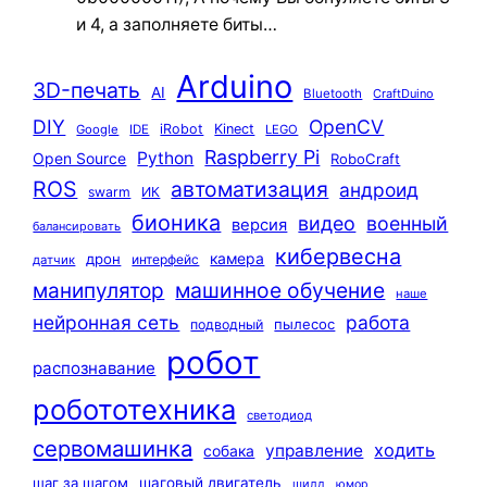
и 4, а заполняете биты…
Arduino
3D-печать
AI
Bluetooth
CraftDuino
DIY
OpenCV
iRobot
Kinect
Google
IDE
LEGO
Raspberry Pi
Python
Open Source
RoboCraft
ROS
автоматизация
андроид
swarm
ИК
бионика
видео
военный
версия
балансировать
кибервесна
камера
дрон
интерфейс
датчик
машинное обучение
манипулятор
наше
нейронная сеть
работа
пылесос
подводный
робот
распознавание
робототехника
светодиод
сервомашинка
ходить
управление
собака
шаг за шагом
шаговый двигатель
шилд
юмор