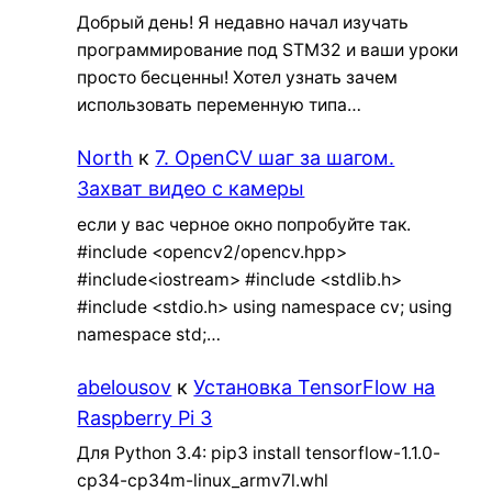
Добрый день! Я недавно начал изучать
программирование под STM32 и ваши уроки
просто бесценны! Хотел узнать зачем
использовать переменную типа…
North
к
7. OpenCV шаг за шагом.
Захват видео с камеры
если у вас черное окно попробуйте так.
#include <opencv2/opencv.hpp>
#include<iostream> #include <stdlib.h>
#include <stdio.h> using namespace cv; using
namespace std;…
abelousov
к
Установка TensorFlow на
Raspberry Pi 3
Для Python 3.4: pip3 install tensorflow-1.1.0-
cp34-cp34m-linux_armv7l.whl