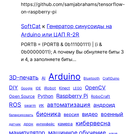
https://github.com/samjabrahams/tensorflow-
on-raspberry-pi
SoftCat
к
Генератор синусоиды на
Arduino или ЦАП R-2R
PORTB = (PORTB & 0b11100111) | (i &
0b00000011); А почему Вы обнуляете биты 3
и 4, а заполняете биты…
Arduino
3D-печать
AI
Bluetooth
CraftDuino
DIY
OpenCV
iRobot
Kinect
Google
IDE
LEGO
Raspberry Pi
Python
Open Source
RoboCraft
ROS
автоматизация
андроид
swarm
ИК
бионика
видео
военный
версия
балансировать
кибервесна
камера
дрон
интерфейс
датчик
машинное обучение
манипулятор
наше