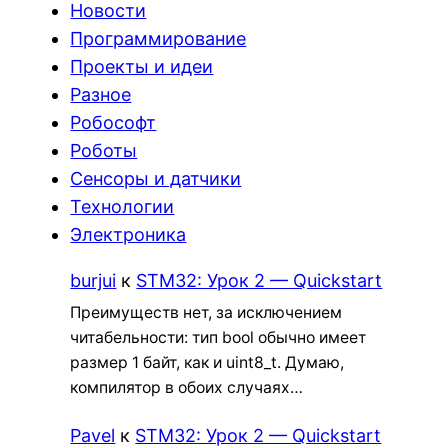
Новости
Программирование
Проекты и идеи
Разное
Робософт
Роботы
Сенсоры и датчики
Технологии
Электроника
burjui
к
STM32: Урок 2 — Quickstart
Преимуществ нет, за исключением
читабельности: тип bool обычно имеет
размер 1 байт, как и uint8_t. Думаю,
компилятор в обоих случаях…
Pavel
к
STM32: Урок 2 — Quickstart