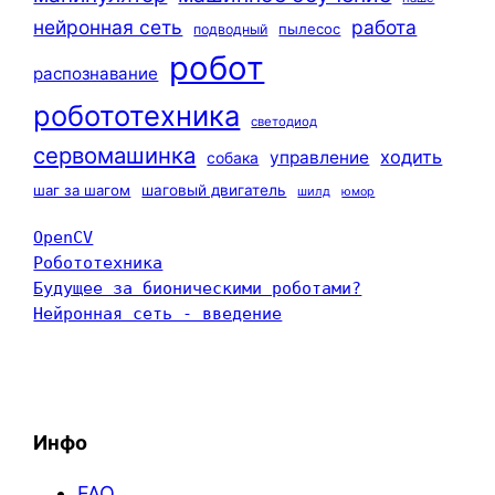
нейронная сеть
работа
пылесос
подводный
робот
распознавание
робототехника
светодиод
сервомашинка
ходить
управление
собака
шаг за шагом
шаговый двигатель
шилд
юмор
OpenCV
Робототехника
Будущее за бионическими роботами?
Нейронная сеть - введение
Инфо
FAQ