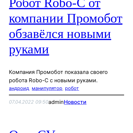
Робот Robo-C от
компании Промобот
обзавёлся новыми
руками
Компания Промобот показала своего
робота Robo-C с новыми руками.
андроид
, 
манипулятор
, 
робот
admin
Новости
07.04.2022 09:50