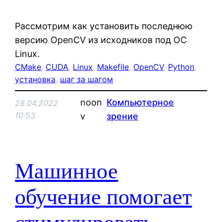
Рассмотрим как установить последнюю
версию OpenCV из исходников под ОС
Linux.
CMake
, 
CUDA
, 
Linux
, 
Makefile
, 
OpenCV
, 
Python
, 
установка
, 
шаг за шагом
noon
Компьютерное
28.04.2022
10:53
v
зрение
Машинное
обучение помогает