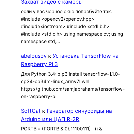
Захват видео с камеры
если у вас черное окно попробуйте так.
#include <opencv2/opencv.hpp>
#include<iostream> #include <stdlib.h>
#include <stdio.h> using namespace cv; using
namespace std;…
abelousov
к
Установка TensorFlow на
Raspberry Pi 3
Для Python 3.4: pip3 install tensorflow-1.1.0-
cp34-cp34m-linux_armv7l.whl
https://github.com/samjabrahams/tensorflow-
on-raspberry-pi
SoftCat
к
Генератор синусоиды на
Arduino или ЦАП R-2R
PORTB = (PORTB & 0b11100111) | (i &