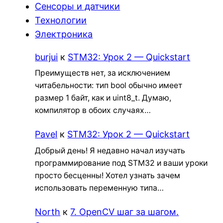
Сенсоры и датчики
Технологии
Электроника
burjui
к
STM32: Урок 2 — Quickstart
Преимуществ нет, за исключением
читабельности: тип bool обычно имеет
размер 1 байт, как и uint8_t. Думаю,
компилятор в обоих случаях…
Pavel
к
STM32: Урок 2 — Quickstart
Добрый день! Я недавно начал изучать
программирование под STM32 и ваши уроки
просто бесценны! Хотел узнать зачем
использовать переменную типа…
North
к
7. OpenCV шаг за шагом.