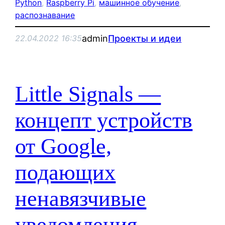
Python
, 
Raspberry Pi
, 
машинное обучение
, 
распознавание
admin
Проекты и идеи
22.04.2022 16:35
Little Signals —
концепт устройств
от Google,
подающих
ненавязчивые
уведомления