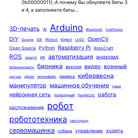
0b00000011); А почему Вы обнуляете биты 3
и 4, а заполняете биты…
Arduino
3D-печать
AI
Bluetooth
CraftDuino
DIY
OpenCV
iRobot
Kinect
Google
IDE
LEGO
Raspberry Pi
Python
Open Source
RoboCraft
ROS
автоматизация
андроид
swarm
ИК
бионика
видео
военный
версия
балансировать
кибервесна
камера
дрон
интерфейс
датчик
машинное обучение
манипулятор
наше
нейронная сеть
работа
пылесос
подводный
робот
распознавание
робототехника
светодиод
сервомашинка
ходить
управление
собака