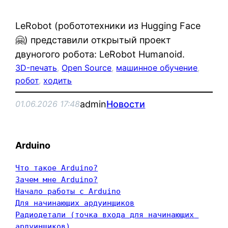
LeRobot (робототехники из Hugging Face
🤗) представили открытый проект
двуногого робота: LeRobot Humanoid.
3D-печать
, 
Open Source
, 
машинное обучение
, 
робот
, 
ходить
admin
Новости
01.06.2026 17:48
Arduino
Что такое Arduino?
Зачем мне Arduino?
Начало работы с Arduino
Для начинающих ардуинщиков
Радиодетали (точка входа для начинающих 
ардуинщиков)