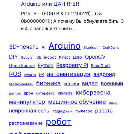
Arduino или ЦАП R-2R
PORTB = (PORTB & 0b11100111) | (i &
0b00000011); А почему Вы обнуляете биты 3
и 4, а заполняете биты…
Arduino
3D-печать
AI
Bluetooth
CraftDuino
DIY
OpenCV
iRobot
Kinect
Google
IDE
LEGO
Raspberry Pi
Python
Open Source
RoboCraft
ROS
автоматизация
андроид
swarm
ИК
бионика
видео
военный
версия
балансировать
кибервесна
камера
дрон
интерфейс
датчик
машинное обучение
манипулятор
наше
нейронная сеть
работа
пылесос
подводный
робот
распознавание