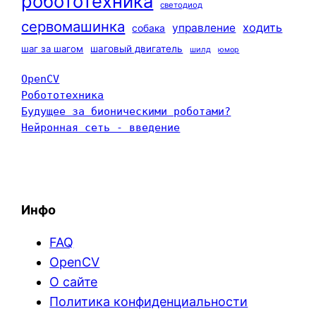
робототехника
светодиод
сервомашинка
ходить
управление
собака
шаг за шагом
шаговый двигатель
шилд
юмор
OpenCV
Робототехника
Будущее за бионическими роботами?
Нейронная сеть - введение
Инфо
FAQ
OpenCV
О сайте
Политика конфиденциальности