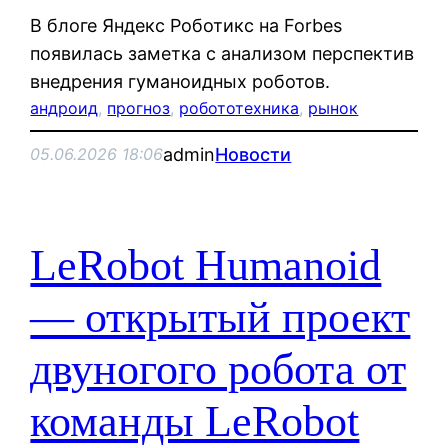
В блоге Яндекс Роботикс на Forbes
появилась заметка с анализом перспектив
внедрения гуманоидных роботов.
андроид
, 
прогноз
, 
робототехника
, 
рынок
admin
Новости
05.06.2026 18:06
LeRobot Humanoid
— открытый проект
двуногого робота от
команды LeRobot