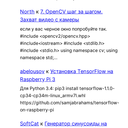
North
к
7. OpenCV шаг за шагом.
Захват видео с камеры
если у вас черное окно попробуйте так.
#include <opencv2/opencv.hpp>
#include<iostream> #include <stdlib.h>
#include <stdio.h> using namespace cv; using
namespace std;…
abelousov
к
Установка TensorFlow на
Raspberry Pi 3
Для Python 3.4: pip3 install tensorflow-1.1.0-
cp34-cp34m-linux_armv7l.whl
https://github.com/samjabrahams/tensorflow-
on-raspberry-pi
SoftCat
к
Генератор синусоиды на