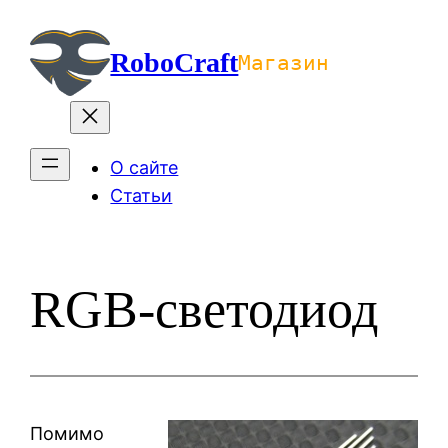
Перейти
к
RoboCraft
Магазин
содержимому
О сайте
Статьи
RGB-светодиод
Помимо