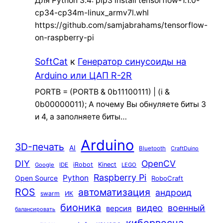
Для Python 3.4: pip3 install tensorflow-1.1.0-
cp34-cp34m-linux_armv7l.whl
https://github.com/samjabrahams/tensorflow-
on-raspberry-pi
SoftCat
к
Генератор синусоиды на
Arduino или ЦАП R-2R
PORTB = (PORTB & 0b11100111) | (i &
0b00000011); А почему Вы обнуляете биты 3
и 4, а заполняете биты…
Arduino
3D-печать
AI
Bluetooth
CraftDuino
DIY
OpenCV
iRobot
Kinect
Google
IDE
LEGO
Raspberry Pi
Python
Open Source
RoboCraft
ROS
автоматизация
андроид
swarm
ИК
бионика
видео
военный
версия
балансировать
кибервесна