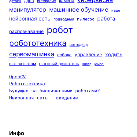
камера
дрон
интерфейс
датчик
машинное обучение
манипулятор
наше
нейронная сеть
работа
пылесос
подводный
робот
распознавание
робототехника
светодиод
сервомашинка
ходить
управление
собака
шаг за шагом
шаговый двигатель
шилд
юмор
OpenCV
Робототехника
Будущее за бионическими роботами?
Нейронная сеть - введение
Инфо