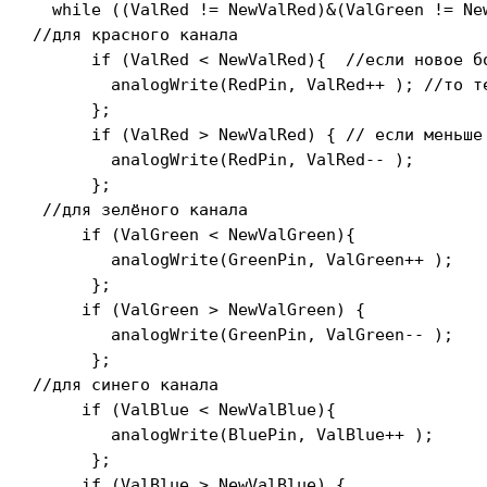
  while ((ValRed != NewValRed)&(ValGreen != Ne
//для красного канала

      if (ValRed < NewValRed){  //если новое бо
        analogWrite(RedPin, ValRed++ ); //то те
      };

      if (ValRed > NewValRed) { // если меньше 
        analogWrite(RedPin, ValRed-- );

      };

 //для зелёного канала

     if (ValGreen < NewValGreen){

        analogWrite(GreenPin, ValGreen++ );

      };

     if (ValGreen > NewValGreen) {

        analogWrite(GreenPin, ValGreen-- );

      };

//для синего канала

     if (ValBlue < NewValBlue){

        analogWrite(BluePin, ValBlue++ );

      };

     if (ValBlue > NewValBlue) {
