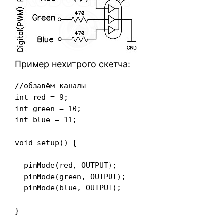
Пример нехитрого скетча:
//обзавём каналы

int red = 9;

int green = 10;

int blue = 11;

void setup() {

  pinMode(red, OUTPUT);

  pinMode(green, OUTPUT);

  pinMode(blue, OUTPUT);

}
