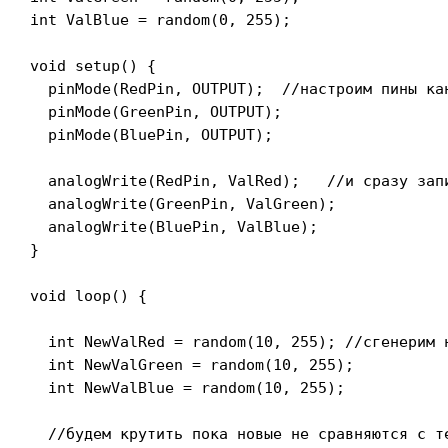
int ValBlue = random(0, 255);

void setup() {

  pinMode(RedPin, OUTPUT);  //настроим пины кан
  pinMode(GreenPin, OUTPUT);

  pinMode(BluePin, OUTPUT);

  analogWrite(RedPin, ValRed);   //и сразу зап
  analogWrite(GreenPin, ValGreen);

  analogWrite(BluePin, ValBlue);

}

void loop() {

  int NewValRed = random(10, 255); //сгенерим н
  int NewValGreen = random(10, 255);

  int NewValBlue = random(10, 255);

  //будем крутить пока новые не сравняются с те