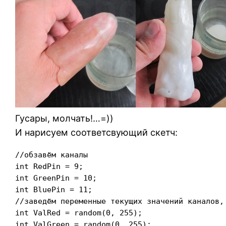
Гусары, молчать!…=))
И нарисуем соответсвующий скетч:
//обзавём каналы

int RedPin = 9;

int GreenPin = 10;

int BluePin = 11;

//заведём переменные текущих значений каналов,
int ValRed = random(0, 255);

int ValGreen = random(0, 255);
