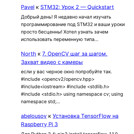
Pavel
к
STM32: Урок 2 — Quickstart
Добрый день! Я недавно начал изучать
программирование под STM32 и ваши уроки
просто бесценны! Хотел узнать зачем
использовать переменную типа…
North
к
7. OpenCV шаг за шагом.
Захват видео с камеры
если у вас черное окно попробуйте так.
#include <opencv2/opencv.hpp>
#include<iostream> #include <stdlib.h>
#include <stdio.h> using namespace cv; using
namespace std;…
abelousov
к
Установка TensorFlow на
Raspberry Pi 3