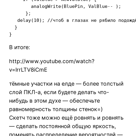
        analogWrite(BluePin, ValBlue-- );

      };

   delay(10); //чтоб в глазах не рябило подождё
  }

}
В итоге:
http://www.youtube.com/watch?
v=lrrLTV8iCmE
тёмные участки на елде — более толстый
слой ПКЛ-а, если будете делать что-
нибудь в этом духе — обеспечьте
равномерность толщины стенок=)
Скетч тоже можно ещё ровнять и ровнять
— сделать постоянной общую яркость,
поменять распределение вероятностей —