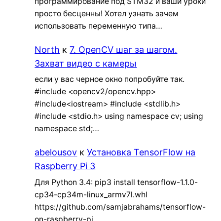
программирование под STM32 и ваши уроки
просто бесценны! Хотел узнать зачем
использовать переменную типа…
North
к
7. OpenCV шаг за шагом.
Захват видео с камеры
если у вас черное окно попробуйте так.
#include <opencv2/opencv.hpp>
#include<iostream> #include <stdlib.h>
#include <stdio.h> using namespace cv; using
namespace std;…
abelousov
к
Установка TensorFlow на
Raspberry Pi 3
Для Python 3.4: pip3 install tensorflow-1.1.0-
cp34-cp34m-linux_armv7l.whl
https://github.com/samjabrahams/tensorflow-
on-raspberry-pi