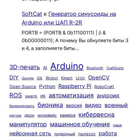
SoftCat
к
Генератор синусоиды на
Arduino или ЦАП R-2R
PORTB = (PORTB & 0b11100111) | (i &
0b00000011); А почему Вы обнуляете биты 3
и 4, а заполняете биты…
Arduino
3D-печать
AI
Bluetooth
CraftDuino
DIY
OpenCV
iRobot
Kinect
Google
IDE
LEGO
Raspberry Pi
Python
Open Source
RoboCraft
ROS
автоматизация
андроид
swarm
ИК
бионика
видео
военный
версия
балансировать
кибервесна
камера
дрон
интерфейс
датчик
машинное обучение
манипулятор
наше
нейронная сеть
работа
пылесос
подводный