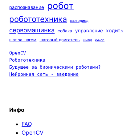
робот
распознавание
робототехника
светодиод
сервомашинка
ходить
управление
собака
шаг за шагом
шаговый двигатель
шилд
юмор
OpenCV
Робототехника
Будущее за бионическими роботами?
Нейронная сеть - введение
Инфо
FAQ
OpenCV