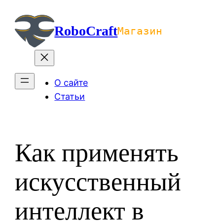
Перейти
к
RoboCraft
Магазин
содержимому
О сайте
Статьи
Как применять
искусственный
интеллект в