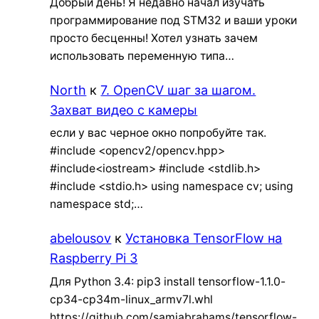
Добрый день! Я недавно начал изучать
программирование под STM32 и ваши уроки
просто бесценны! Хотел узнать зачем
использовать переменную типа…
North
к
7. OpenCV шаг за шагом.
Захват видео с камеры
если у вас черное окно попробуйте так.
#include <opencv2/opencv.hpp>
#include<iostream> #include <stdlib.h>
#include <stdio.h> using namespace cv; using
namespace std;…
abelousov
к
Установка TensorFlow на
Raspberry Pi 3
Для Python 3.4: pip3 install tensorflow-1.1.0-
cp34-cp34m-linux_armv7l.whl
https://github.com/samjabrahams/tensorflow-