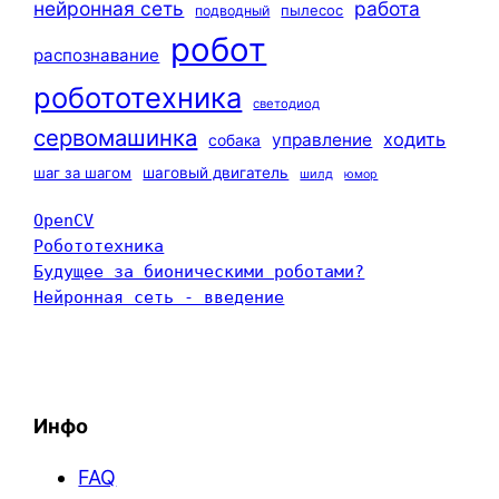
нейронная сеть
работа
пылесос
подводный
робот
распознавание
робототехника
светодиод
сервомашинка
ходить
управление
собака
шаг за шагом
шаговый двигатель
шилд
юмор
OpenCV
Робототехника
Будущее за бионическими роботами?
Нейронная сеть - введение
Инфо
FAQ