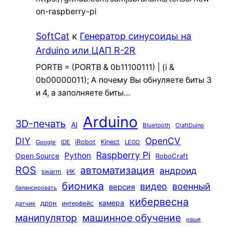
on-raspberry-pi
SoftCat
к
Генератор синусоиды на
Arduino или ЦАП R-2R
PORTB = (PORTB & 0b11100111) | (i &
0b00000011); А почему Вы обнуляете биты 3
и 4, а заполняете биты…
Arduino
3D-печать
AI
Bluetooth
CraftDuino
DIY
OpenCV
iRobot
Kinect
Google
IDE
LEGO
Raspberry Pi
Python
Open Source
RoboCraft
ROS
автоматизация
андроид
swarm
ИК
бионика
видео
военный
версия
балансировать
кибервесна
камера
дрон
интерфейс
датчик
машинное обучение
манипулятор
наше