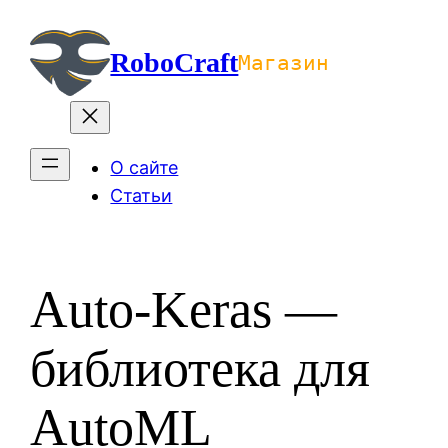
Перейти
к
RoboCraft
Магазин
содержимому
О сайте
Статьи
Auto-Keras —
библиотека для
AutoML