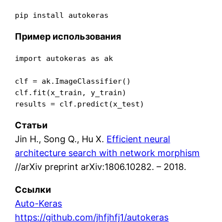
pip install autokeras
Пример использования
import autokeras as ak

clf = ak.ImageClassifier()

clf.fit(x_train, y_train)

Статьи
Jin H., Song Q., Hu X.
Efficient neural
architecture search with network morphism
//arXiv preprint arXiv:1806.10282. – 2018.
Ссылки
Auto-Keras
https://github.com/jhfjhfj1/autokeras