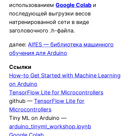
использованием
Google Colab
и
последующей выгрузки весов
натренированной сети в виде
заголовочного .h-файла.
далее:
AIfES — библиотека машинного
обучения для Arduino
Ссылки
How-to Get Started with Machine Learning
on Arduino
TensorFlow Lite for Microcontrollers
github —
TensorFlow Lite for
Microcontrollers
Tiny ML on Arduino —
arduino_tinyml_workshop.ipynb
Google Colab