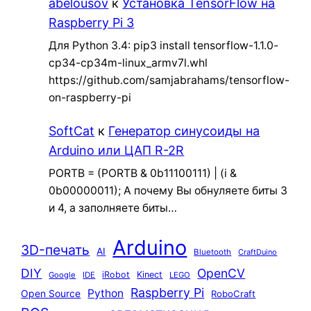
abelousov
к
Установка TensorFlow на
Raspberry Pi 3
Для Python 3.4: pip3 install tensorflow-1.1.0-
cp34-cp34m-linux_armv7l.whl
https://github.com/samjabrahams/tensorflow-
on-raspberry-pi
SoftCat
к
Генератор синусоиды на
Arduino или ЦАП R-2R
PORTB = (PORTB & 0b11100111) | (i &
0b00000011); А почему Вы обнуляете биты 3
и 4, а заполняете биты…
Arduino
3D-печать
AI
Bluetooth
CraftDuino
DIY
OpenCV
iRobot
Kinect
Google
IDE
LEGO
Raspberry Pi
Python
Open Source
RoboCraft