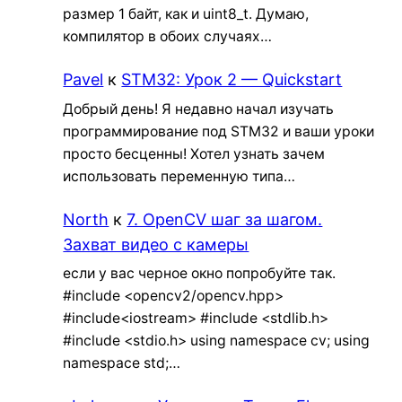
размер 1 байт, как и uint8_t. Думаю,
компилятор в обоих случаях…
Pavel
к
STM32: Урок 2 — Quickstart
Добрый день! Я недавно начал изучать
программирование под STM32 и ваши уроки
просто бесценны! Хотел узнать зачем
использовать переменную типа…
North
к
7. OpenCV шаг за шагом.
Захват видео с камеры
если у вас черное окно попробуйте так.
#include <opencv2/opencv.hpp>
#include<iostream> #include <stdlib.h>
#include <stdio.h> using namespace cv; using
namespace std;…