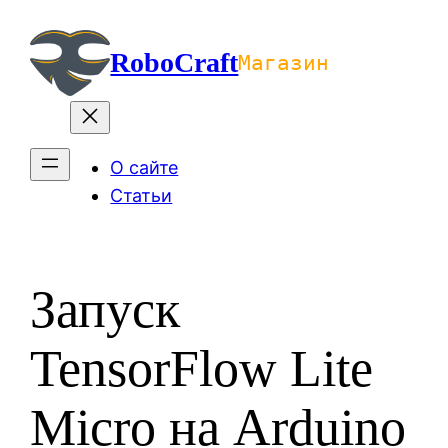
Перейти
к
RoboCraft
Магазин
содержимому
О сайте
Статьи
Запуск
TensorFlow Lite
Micro на Arduino