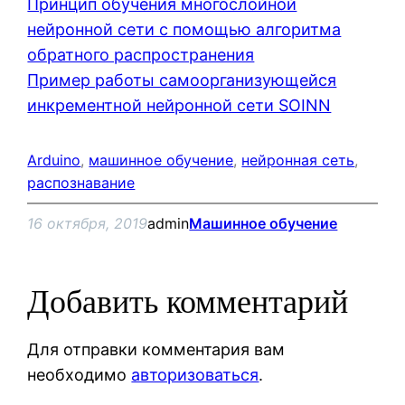
Принцип обучения многослойной
нейронной сети с помощью алгоритма
обратного распространения
Пример работы самоорганизующейся
инкрементной нейронной сети SOINN
Arduino
, 
машинное обучение
, 
нейронная сеть
, 
распознавание
16 октября, 2019
admin
Машинное обучение
Добавить комментарий
Для отправки комментария вам
необходимо
авторизоваться
.