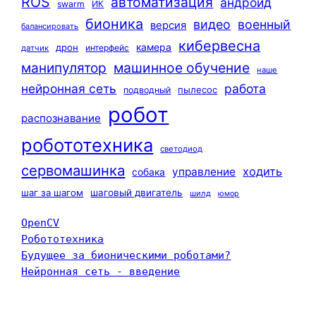
ROS
автоматизация
андроид
swarm
ИК
бионика
видео
военный
версия
балансировать
кибервесна
камера
дрон
интерфейс
датчик
машинное обучение
манипулятор
наше
нейронная сеть
работа
пылесос
подводный
робот
распознавание
робототехника
светодиод
сервомашинка
ходить
управление
собака
шаг за шагом
шаговый двигатель
шилд
юмор
OpenCV
Робототехника
Будущее за бионическими роботами?
Нейронная сеть - введение