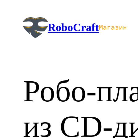
Перейти
к
содержимому
RoboCraft
Магазин
Робо-пл
из CD-д