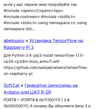
если у вас черное окно попробуйте так.
#include <opencv2/opencv.hpp>
#include<iostream> #include <stdlib.h>
#include <stdio.h> using namespace cv; using
namespace std;…
abelousov
к
Установка TensorFlow на
Raspberry Pi 3
Для Python 3.4: pip3 install tensorflow-1.1.0-
cp34-cp34m-linux_armv7l.whl
https://github.com/samjabrahams/tensorflow-
on-raspberry-pi
SoftCat
к
Генератор синусоиды на
Arduino или ЦАП R-2R
PORTB = (PORTB & 0b11100111) | (i &
0b00000011); А почему Вы обнуляете биты 3 и