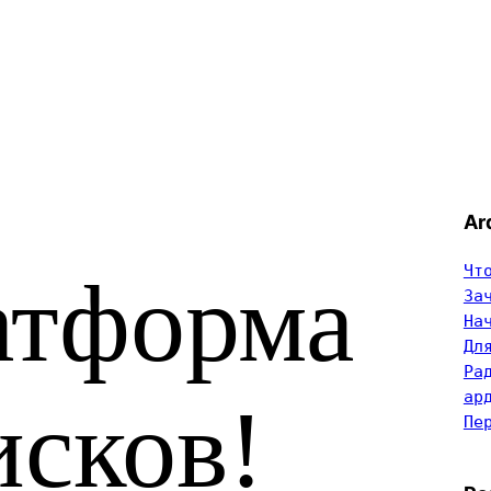
Ar
Чт
атформа
За
На
Дл
Ра
ар
исков!
Пе