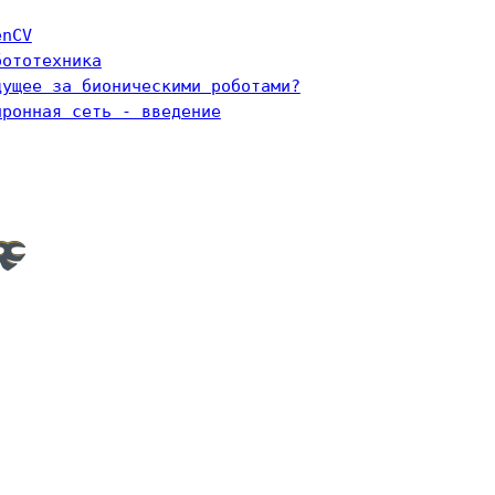
enCV
бототехника
дущее за бионическими роботами?
йронная сеть - введение