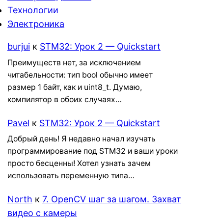
Технологии
Электроника
burjui
к
STM32: Урок 2 — Quickstart
Преимуществ нет, за исключением
читабельности: тип bool обычно имеет
размер 1 байт, как и uint8_t. Думаю,
компилятор в обоих случаях…
Pavel
к
STM32: Урок 2 — Quickstart
Добрый день! Я недавно начал изучать
программирование под STM32 и ваши уроки
просто бесценны! Хотел узнать зачем
использовать переменную типа…
North
к
7. OpenCV шаг за шагом. Захват
видео с камеры