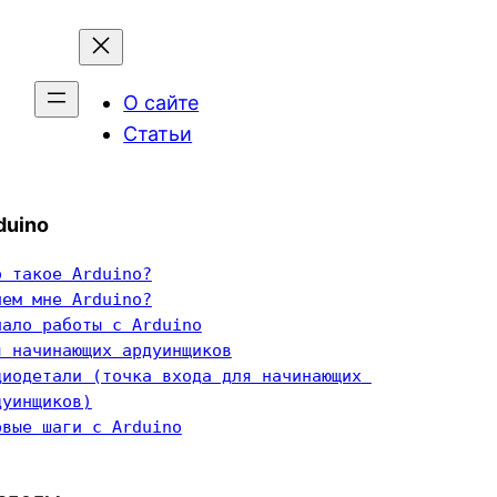
О сайте
Статьи
duino
о такое Arduino?
чем мне Arduino?
чало работы с Arduino
я начинающих ардуинщиков
диодетали (точка входа для начинающих 
дуинщиков)
рвые шаги с Arduino