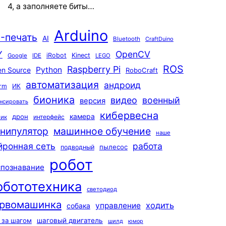
4, а заполняете биты…
Arduino
-печать
AI
Bluetooth
CraftDuino
Y
OpenCV
iRobot
Kinect
Google
IDE
LEGO
ROS
Raspberry Pi
Python
n Source
RoboCraft
автоматизация
андроид
rm
ИК
бионика
видео
военный
версия
нсировать
кибервесна
камера
дрон
интерфейс
чик
машинное обучение
нипулятор
наше
йронная сеть
работа
пылесос
подводный
робот
спознавание
обототехника
светодиод
рвомашинка
ходить
управление
собака
 за шагом
шаговый двигатель
шилд
юмор