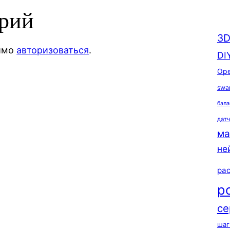
арий
3D
димо
авторизоваться
.
DI
Ope
swa
бала
дат
ма
не
ра
р
се
шаг