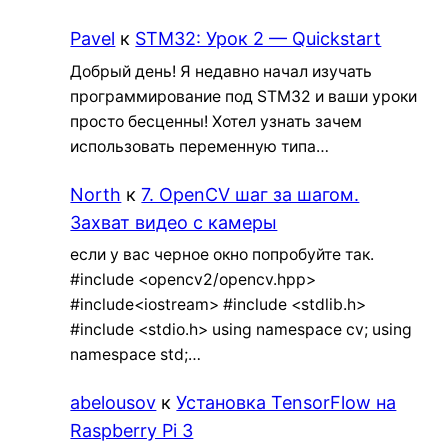
Pavel
к
STM32: Урок 2 — Quickstart
Добрый день! Я недавно начал изучать
программирование под STM32 и ваши уроки
просто бесценны! Хотел узнать зачем
использовать переменную типа…
North
к
7. OpenCV шаг за шагом.
Захват видео с камеры
если у вас черное окно попробуйте так.
#include <opencv2/opencv.hpp>
#include<iostream> #include <stdlib.h>
#include <stdio.h> using namespace cv; using
namespace std;…
abelousov
к
Установка TensorFlow на
Raspberry Pi 3