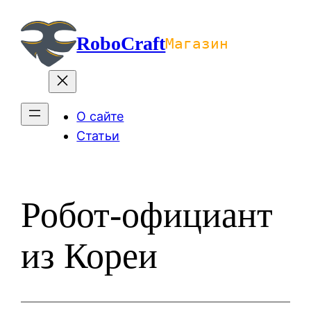
Перейти
к
RoboCraft
Магазин
содержимому
О сайте
Статьи
Робот-официант
из Кореи