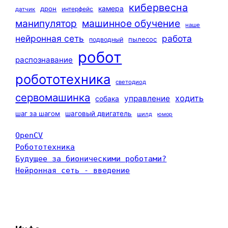
кибервесна
камера
дрон
интерфейс
датчик
машинное обучение
манипулятор
наше
нейронная сеть
работа
пылесос
подводный
робот
распознавание
робототехника
светодиод
сервомашинка
ходить
управление
собака
шаг за шагом
шаговый двигатель
шилд
юмор
OpenCV
Робототехника
Будущее за бионическими роботами?
Нейронная сеть - введение