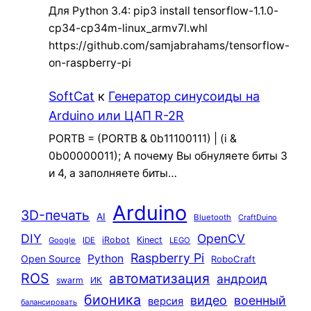
Для Python 3.4: pip3 install tensorflow-1.1.0-
cp34-cp34m-linux_armv7l.whl
https://github.com/samjabrahams/tensorflow-
on-raspberry-pi
SoftCat
к
Генератор синусоиды на
Arduino или ЦАП R-2R
PORTB = (PORTB & 0b11100111) | (i &
0b00000011); А почему Вы обнуляете биты 3
и 4, а заполняете биты…
Arduino
3D-печать
AI
Bluetooth
CraftDuino
DIY
OpenCV
iRobot
Kinect
Google
IDE
LEGO
Raspberry Pi
Python
Open Source
RoboCraft
ROS
автоматизация
андроид
swarm
ИК
бионика
видео
военный
версия
балансировать