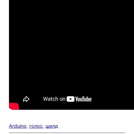
Arduino
, 
голос
, 
шилд