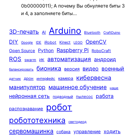
0b00000011); А почему Вы обнуляете биты 3
и 4, а заполняете биты…
Arduino
3D-печать
AI
Bluetooth
CraftDuino
DIY
OpenCV
iRobot
Kinect
Google
IDE
LEGO
Raspberry Pi
Python
Open Source
RoboCraft
ROS
автоматизация
андроид
swarm
ИК
бионика
видео
военный
версия
балансировать
кибервесна
камера
дрон
интерфейс
датчик
машинное обучение
манипулятор
наше
нейронная сеть
работа
пылесос
подводный
робот
распознавание
робототехника
светодиод
сервомашинка
ходить
управление
собака