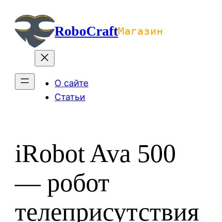
Перейти
к
RoboCraft
Магазин
содержимому
О сайте
Статьи
iRobot Ava 500
— робот
телеприсутствия