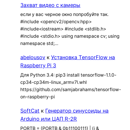
Захват видео с камеры
если у вас черное окно попробуйте так.
#include <opencv2/opencv.hpp>
#include<iostream> #include <stdlib.h>
#include <stdio.h> using namespace cv; using
namespace std;…
abelousov
к
Установка TensorFlow на
Raspberry Pi 3
Для Python 3.4: pip3 install tensorflow-1.1.0-
cp34-cp34m-linux_armv7l.whl
https://github.com/samjabrahams/tensorflow-
on-raspberry-pi
SoftCat
к
Генератор синусоиды на
Arduino или ЦАП R-2R
PORTB = (PORTB & 0b11100111) | (i &