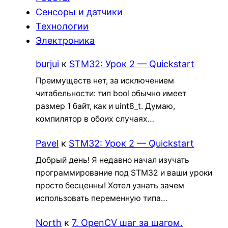
Сенсоры и датчики
Технологии
Электроника
burjui
к
STM32: Урок 2 — Quickstart
Преимуществ нет, за исключением
читабельности: тип bool обычно имеет
размер 1 байт, как и uint8_t. Думаю,
компилятор в обоих случаях…
Pavel
к
STM32: Урок 2 — Quickstart
Добрый день! Я недавно начал изучать
программирование под STM32 и ваши уроки
просто бесценны! Хотел узнать зачем
использовать переменную типа…
North
к
7. OpenCV шаг за шагом.