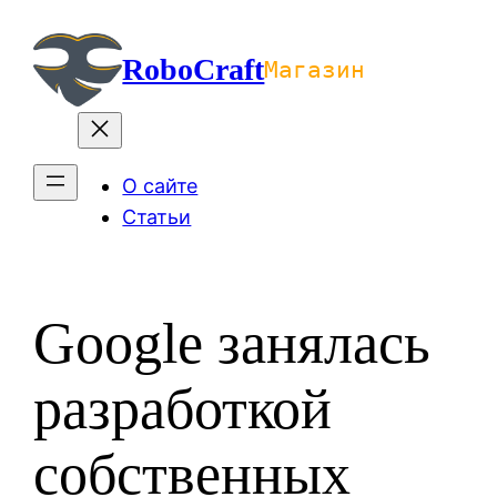
Перейти
к
RoboCraft
Магазин
содержимому
О сайте
Статьи
Google занялась
разработкой
собственных