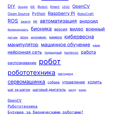
DIY
OpenCV
iRobot
Kinect
Google
IDE
LEGO
Raspberry Pi
Python
Open Source
RoboCraft
ROS
автоматизация
андроид
swarm
ИК
бионика
видео
военный
версия
балансировать
кибервесна
камера
дрон
интерфейс
датчик
машинное обучение
манипулятор
наше
нейронная сеть
работа
пылесос
подводный
робот
распознавание
робототехника
светодиод
сервомашинка
ходить
управление
собака
шаг за шагом
шаговый двигатель
шилд
юмор
OpenCV
Робототехника
Будущее за бионическими роботами?