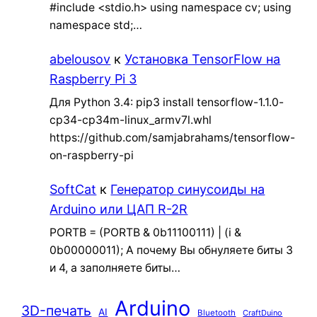
#include <stdio.h> using namespace cv; using
namespace std;…
abelousov
к
Установка TensorFlow на
Raspberry Pi 3
Для Python 3.4: pip3 install tensorflow-1.1.0-
cp34-cp34m-linux_armv7l.whl
https://github.com/samjabrahams/tensorflow-
on-raspberry-pi
SoftCat
к
Генератор синусоиды на
Arduino или ЦАП R-2R
PORTB = (PORTB & 0b11100111) | (i &
0b00000011); А почему Вы обнуляете биты 3
и 4, а заполняете биты…
Arduino
3D-печать
AI
Bluetooth
CraftDuino