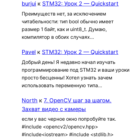
burjui
к
STM32: Урок 2 — Quickstart
Преимуществ нет, за исключением
читабельности: тип bool обычно имеет
размер 1 байт, как и uint8_t. Думаю,
компилятор в обоих случаях…
Pavel
к
STM32: Урок 2 — Quickstart
Добрый день! Я недавно начал изучать
программирование под STM32 и ваши уроки
просто бесценны! Хотел узнать зачем
использовать переменную типа…
North
к
7. OpenCV шаг за шагом.
Захват видео с камеры
если у вас черное окно попробуйте так.
#include <opencv2/opencv.hpp>
#include<iostream> #include <stdlib.h>