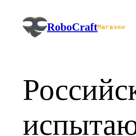
Перейти
к
содержимому
RoboCraft
Магазин
Российс
испытаю