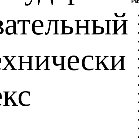
Ра
вательный
ехнически
екс