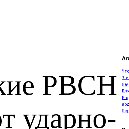
Ar
Чт
кие РВСН
За
На
Дл
Ра
ар
т ударно-
Пе