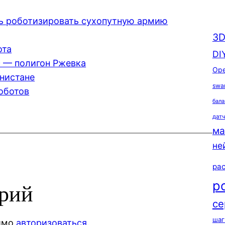
ть роботизировать сухопутную армию
3D
ота
DI
 — полигон Ржевка
Ope
анистане
swa
оботов
бала
дат
ма
не
ра
р
арий
се
шаг
димо
авторизоваться
.