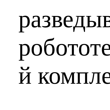
разведы
роботот
й компл