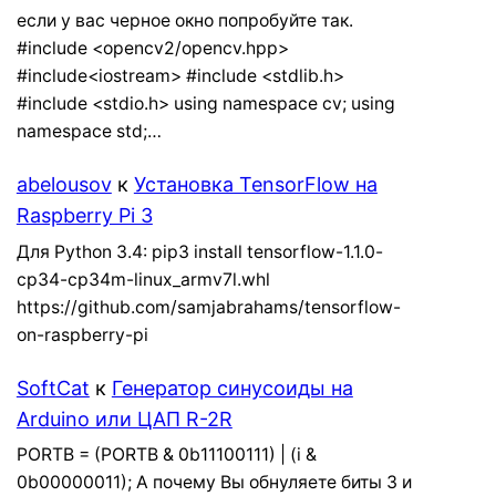
если у вас черное окно попробуйте так.
#include <opencv2/opencv.hpp>
#include<iostream> #include <stdlib.h>
#include <stdio.h> using namespace cv; using
namespace std;…
abelousov
к
Установка TensorFlow на
Raspberry Pi 3
Для Python 3.4: pip3 install tensorflow-1.1.0-
cp34-cp34m-linux_armv7l.whl
https://github.com/samjabrahams/tensorflow-
on-raspberry-pi
SoftCat
к
Генератор синусоиды на
Arduino или ЦАП R-2R
PORTB = (PORTB & 0b11100111) | (i &
0b00000011); А почему Вы обнуляете биты 3 и