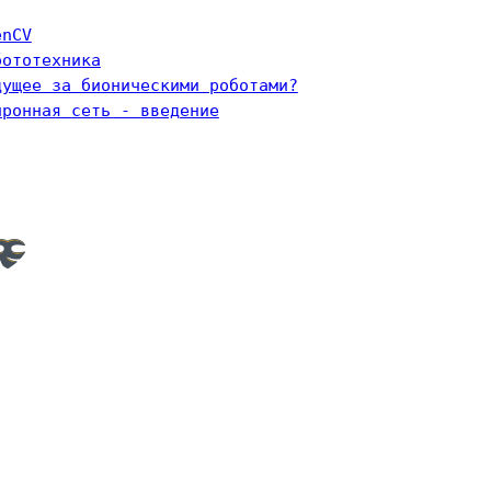
enCV
бототехника
дущее за бионическими роботами?
йронная сеть - введение