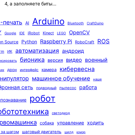
4, а заполняете биты…
Arduino
-печать
AI
Bluetooth
CraftDuino
Y
OpenCV
iRobot
Kinect
Google
IDE
LEGO
ROS
Raspberry Pi
Python
n Source
RoboCraft
автоматизация
андроид
rm
ИК
бионика
видео
военный
версия
нсировать
кибервесна
камера
дрон
интерфейс
чик
машинное обучение
нипулятор
наше
йронная сеть
работа
пылесос
подводный
робот
спознавание
обототехника
светодиод
рвомашинка
ходить
управление
собака
 за шагом
шаговый двигатель
шилд
юмор