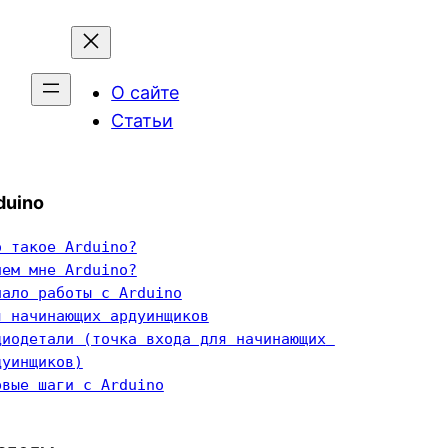
О сайте
Статьи
duino
о такое Arduino?
чем мне Arduino?
чало работы с Arduino
я начинающих ардуинщиков
диодетали (точка входа для начинающих 
дуинщиков)
рвые шаги с Arduino