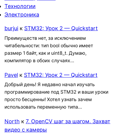
Технологии
Электроника
burjui
к
STM32: Урок 2 — Quickstart
Преимуществ нет, за исключением
читабельности: тип bool обычно имеет
размер 1 байт, как и uint8_t. Думаю,
компилятор в обоих случаях…
Pavel
к
STM32: Урок 2 — Quickstart
Добрый день! Я недавно начал изучать
программирование под STM32 и ваши уроки
просто бесценны! Хотел узнать зачем
использовать переменную типа…
North
к
7. OpenCV шаг за шагом. Захват
видео с камеры