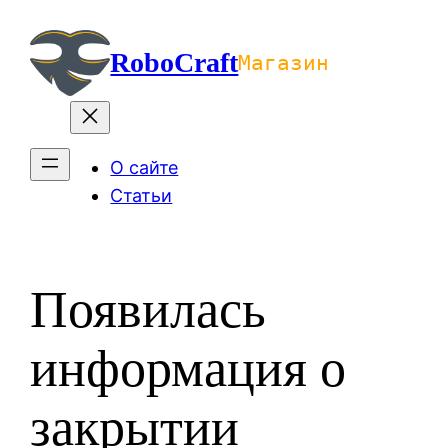
Перейти
к
RoboCraft
Магазин
содержимому
О сайте
Статьи
Появилась
информация о
закрытии