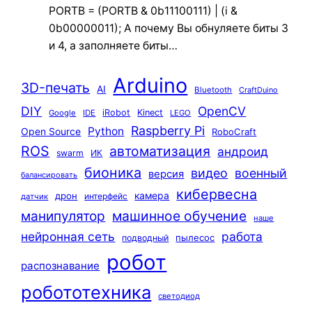
PORTB = (PORTB & 0b11100111) | (i &
0b00000011); А почему Вы обнуляете биты 3
и 4, а заполняете биты…
Arduino
3D-печать
AI
Bluetooth
CraftDuino
DIY
OpenCV
iRobot
Kinect
Google
IDE
LEGO
Raspberry Pi
Python
Open Source
RoboCraft
ROS
автоматизация
андроид
swarm
ИК
бионика
видео
военный
версия
балансировать
кибервесна
камера
дрон
интерфейс
датчик
машинное обучение
манипулятор
наше
нейронная сеть
работа
пылесос
подводный
робот
распознавание
робототехника
светодиод