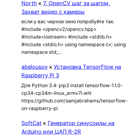
North
к
7. OpenCV шаг за шагом.
Захват видео с камеры
если у вас черное окно попробуйте так.
#include <opencv2/opencv.hpp>
#include<iostream> #include <stdlib.h>
#include <stdio.h> using namespace cv; using
namespace std;…
abelousov
к
Установка TensorFlow на
Raspberry Pi 3
Для Python 3.4: pip3 install tensorflow-1.1.0-
cp34-cp34m-linux_armv7l.whl
https://github.com/samjabrahams/tensorflow-
on-raspberry-pi
SoftCat
к
Генератор синусоиды на
Arduino или ЦАП R-2R