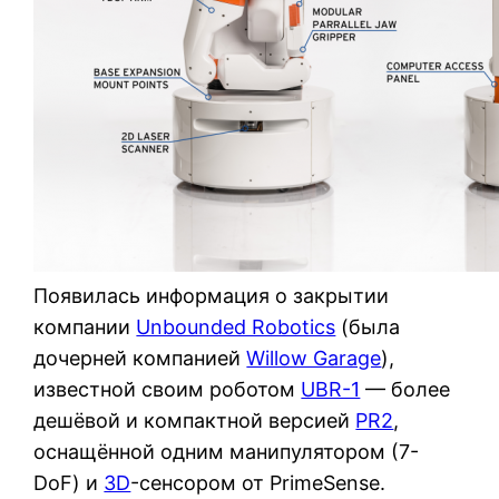
Появилась информация о закрытии
компании
Unbounded Robotics
(была
дочерней компанией
Willow Garage
),
известной своим роботом
UBR-1
— более
дешёвой и компактной версией
PR2
,
оснащённой одним манипулятором (7-
DoF) и
3D
-сенсором от PrimeSense.