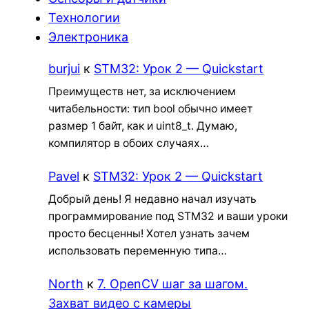
Технологии
Электроника
burjui
к
STM32: Урок 2 — Quickstart
Преимуществ нет, за исключением
читабельности: тип bool обычно имеет
размер 1 байт, как и uint8_t. Думаю,
компилятор в обоих случаях…
Pavel
к
STM32: Урок 2 — Quickstart
Добрый день! Я недавно начал изучать
программирование под STM32 и ваши уроки
просто бесценны! Хотел узнать зачем
использовать переменную типа…
North
к
7. OpenCV шаг за шагом.
Захват видео с камеры