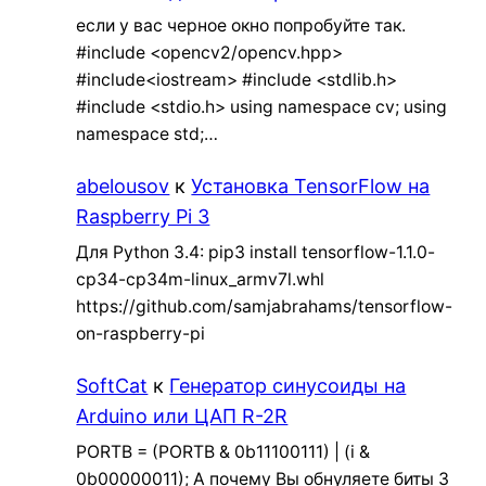
если у вас черное окно попробуйте так.
#include <opencv2/opencv.hpp>
#include<iostream> #include <stdlib.h>
#include <stdio.h> using namespace cv; using
namespace std;…
abelousov
к
Установка TensorFlow на
Raspberry Pi 3
Для Python 3.4: pip3 install tensorflow-1.1.0-
cp34-cp34m-linux_armv7l.whl
https://github.com/samjabrahams/tensorflow-
on-raspberry-pi
SoftCat
к
Генератор синусоиды на
Arduino или ЦАП R-2R
PORTB = (PORTB & 0b11100111) | (i &
0b00000011); А почему Вы обнуляете биты 3