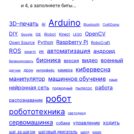
и 4, а заполняете биты…
Arduino
3D-печать
AI
Bluetooth
CraftDuino
DIY
OpenCV
iRobot
Kinect
Google
IDE
LEGO
Raspberry Pi
Python
Open Source
RoboCraft
ROS
автоматизация
андроид
swarm
ИК
бионика
видео
военный
версия
балансировать
кибервесна
камера
дрон
интерфейс
датчик
машинное обучение
манипулятор
наше
нейронная сеть
работа
пылесос
подводный
робот
распознавание
робототехника
светодиод
сервомашинка
ходить
управление
собака
шаг за шагом
шаговый двигатель
шилд
юмор