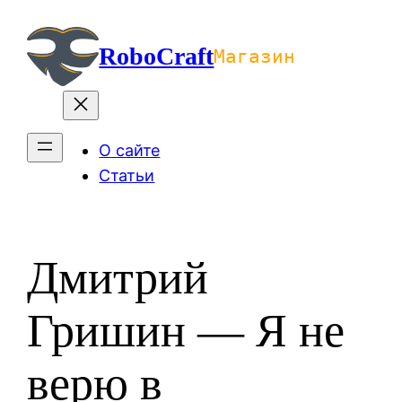
Перейти
к
RoboCraft
Магазин
содержимому
О сайте
Статьи
Дмитрий
Гришин — Я не
верю в