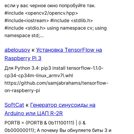
если у вас черное окно попробуйте так.
#include <opencv2/opencv.hpp>
#include<iostream> #include <stdlib.h>
#include <stdio.h> using namespace cv; using
namespace std;…
abelousov
к
Установка TensorFlow на
Raspberry Pi 3
Для Python 3.4: pip3 install tensorflow-1.1.0-
cp34-cp34m-linux_armv7l.whl
https://github.com/samjabrahams/tensorflow-
on-raspberry-pi
SoftCat
к
Генератор синусоиды на
Arduino или ЦАП R-2R
PORTB = (PORTB & 0b11100111) | (i &
0b00000011); А почему Вы обнуляете биты 3 и