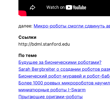
далее:
Микро-роботы смогли сдвинуть а
Ссылки
http://bdml.stanford.edu
По теме
Будущее за бионическими роботами?
Sarah Bergbreiter о создании роботов р
Бионический робот-муравей и робот-баб
Более 1000 роевых микророботов научи
миниатюрные роботы I-Swarm
Прыгающие оригами-роботы