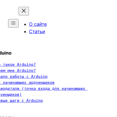
О сайте
Статьи
duino
о такое Arduino?
чем мне Arduino?
чало работы с Arduino
я начинающих ардуинщиков
диодетали (точка входа для начинающих 
дуинщиков)
рвые шаги с Arduino