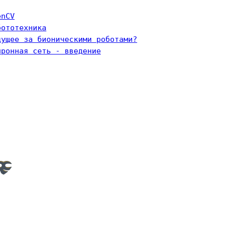
enCV
бототехника
дущее за бионическими роботами?
йронная сеть - введение