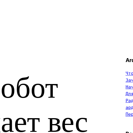
Ar
Чт
обот
За
На
Дл
Ра
ар
ает вес
Пе