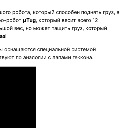
шого робота, который способен поднять груз, в
ро-робот
μTug
, который весит всего 12
льшой вес, но может тащить груз, который
аз
!
ты оснащаются специальной системой
твуют по аналогии с лапами геккона.