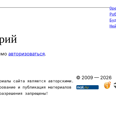
Op
Ро
Бу
Не
арий
димо
авторизоваться
.
© 2009 — 2026
риалы сайта являются авторскими. 
рование и публикация материалов 
разрешения запрещены!