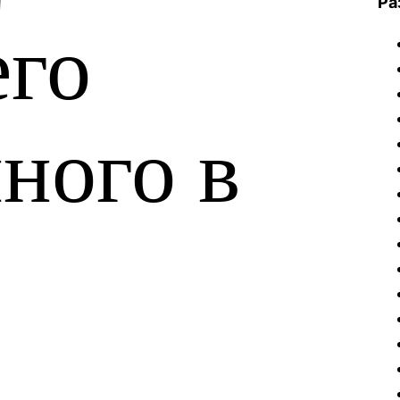
Ра
его
ного в