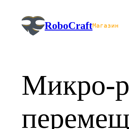
Перейти
к
содержимому
RoboCraft
Магазин
Микро-р
перемещ