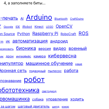
4, а заполняете биты…
Arduino
-печать
AI
Bluetooth
CraftDuino
Y
OpenCV
iRobot
Kinect
Google
IDE
LEGO
ROS
Raspberry Pi
Python
n Source
RoboCraft
автоматизация
андроид
rm
ИК
бионика
видео
военный
версия
нсировать
кибервесна
камера
дрон
интерфейс
чик
машинное обучение
нипулятор
наше
йронная сеть
работа
пылесос
подводный
робот
спознавание
обототехника
светодиод
рвомашинка
ходить
управление
собака
 за шагом
шаговый двигатель
шилд
юмор