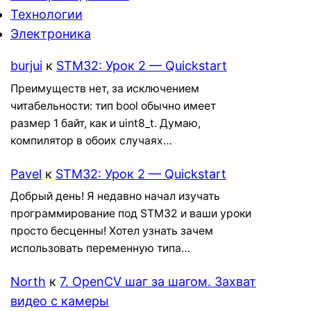
Технологии
Электроника
burjui
к
STM32: Урок 2 — Quickstart
Преимуществ нет, за исключением
читабельности: тип bool обычно имеет
размер 1 байт, как и uint8_t. Думаю,
компилятор в обоих случаях…
Pavel
к
STM32: Урок 2 — Quickstart
Добрый день! Я недавно начал изучать
программирование под STM32 и ваши уроки
просто бесценны! Хотел узнать зачем
использовать переменную типа…
North
к
7. OpenCV шаг за шагом. Захват
видео с камеры