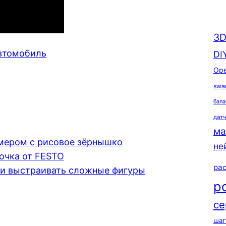
3D
втомобиль
DI
Ope
swa
бала
дат
ма
азмером с рисовое зёрнышко
не
очка от FESTO
ра
ли выстраивать сложные фигуры
р
се
шаг