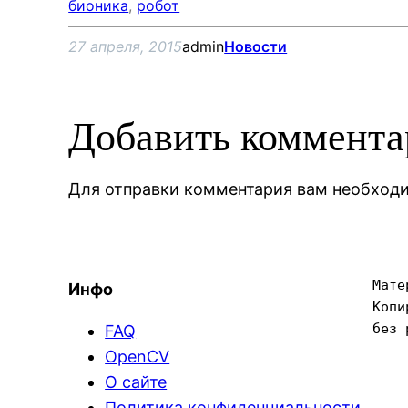
бионика
, 
робот
27 апреля, 2015
admin
Новости
Добавить коммент
Для отправки комментария вам необхо
Мате
Инфо
Копи
без 
FAQ
OpenCV
О сайте
Политика конфиденциальности