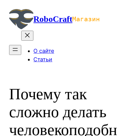
Перейти
к
RoboCraft
Магазин
содержимому
О сайте
Статьи
Почему так
сложно делать
человекоподобн