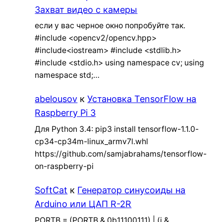
Захват видео с камеры
если у вас черное окно попробуйте так.
#include <opencv2/opencv.hpp>
#include<iostream> #include <stdlib.h>
#include <stdio.h> using namespace cv; using
namespace std;…
abelousov
к
Установка TensorFlow на
Raspberry Pi 3
Для Python 3.4: pip3 install tensorflow-1.1.0-
cp34-cp34m-linux_armv7l.whl
https://github.com/samjabrahams/tensorflow-
on-raspberry-pi
SoftCat
к
Генератор синусоиды на
Arduino или ЦАП R-2R
PORTB = (PORTB & 0b11100111) | (i &