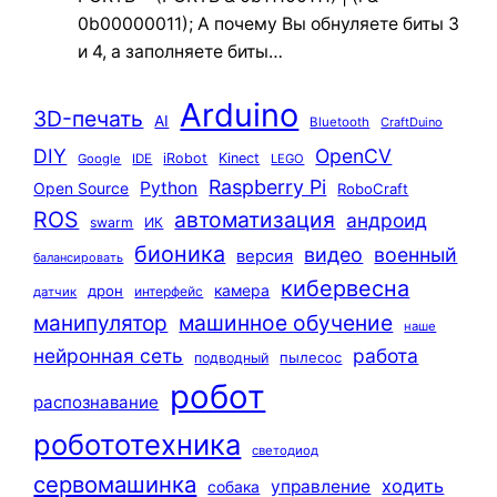
0b00000011); А почему Вы обнуляете биты 3
и 4, а заполняете биты…
Arduino
3D-печать
AI
Bluetooth
CraftDuino
DIY
OpenCV
iRobot
Kinect
Google
IDE
LEGO
Raspberry Pi
Python
Open Source
RoboCraft
ROS
автоматизация
андроид
swarm
ИК
бионика
видео
военный
версия
балансировать
кибервесна
камера
дрон
интерфейс
датчик
машинное обучение
манипулятор
наше
нейронная сеть
работа
пылесос
подводный
робот
распознавание
робототехника
светодиод
сервомашинка
ходить
управление
собака