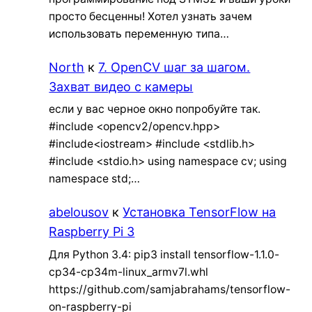
просто бесценны! Хотел узнать зачем
использовать переменную типа…
North
к
7. OpenCV шаг за шагом.
Захват видео с камеры
если у вас черное окно попробуйте так.
#include <opencv2/opencv.hpp>
#include<iostream> #include <stdlib.h>
#include <stdio.h> using namespace cv; using
namespace std;…
abelousov
к
Установка TensorFlow на
Raspberry Pi 3
Для Python 3.4: pip3 install tensorflow-1.1.0-
cp34-cp34m-linux_armv7l.whl
https://github.com/samjabrahams/tensorflow-
on-raspberry-pi