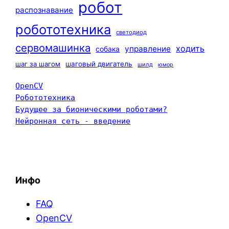
робот
распознавание
робототехника
светодиод
сервомашинка
ходить
управление
собака
шаг за шагом
шаговый двигатель
шилд
юмор
OpenCV
Робототехника
Будущее за бионическими роботами?
Нейронная сеть - введение
Инфо
FAQ
OpenCV