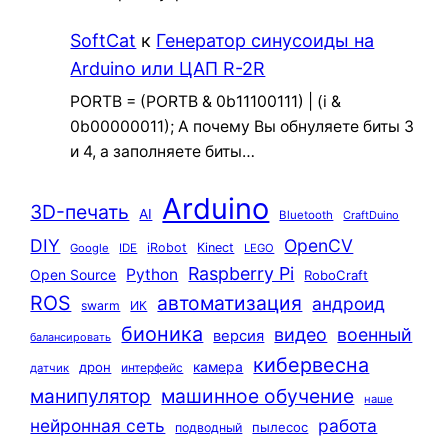
SoftCat
к
Генератор синусоиды на
Arduino или ЦАП R-2R
PORTB = (PORTB & 0b11100111) | (i &
0b00000011); А почему Вы обнуляете биты 3
и 4, а заполняете биты…
Arduino
3D-печать
AI
Bluetooth
CraftDuino
DIY
OpenCV
iRobot
Kinect
Google
IDE
LEGO
Raspberry Pi
Python
Open Source
RoboCraft
ROS
автоматизация
андроид
swarm
ИК
бионика
видео
военный
версия
балансировать
кибервесна
камера
дрон
интерфейс
датчик
машинное обучение
манипулятор
наше
нейронная сеть
работа
пылесос
подводный