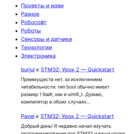
Проекты и идеи
Разное
Робософт
Роботы
Сенсоры и датчики
Технологии
Электроника
burjui
к
STM32: Урок 2 — Quickstart
Преимуществ нет, за исключением
читабельности: тип bool обычно имеет
размер 1 байт, как и uint8_t. Думаю,
компилятор в обоих случаях…
Pavel
к
STM32: Урок 2 — Quickstart
Добрый день! Я недавно начал изучать
программирование под STM32 и ваши уроки