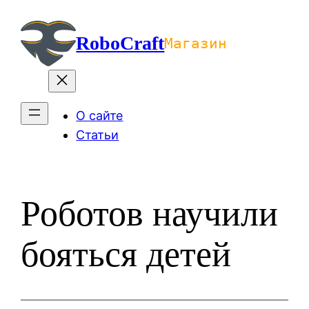
Перейти
к
RoboCraft
Магазин
содержимому
О сайте
Статьи
Роботов научили
бояться детей