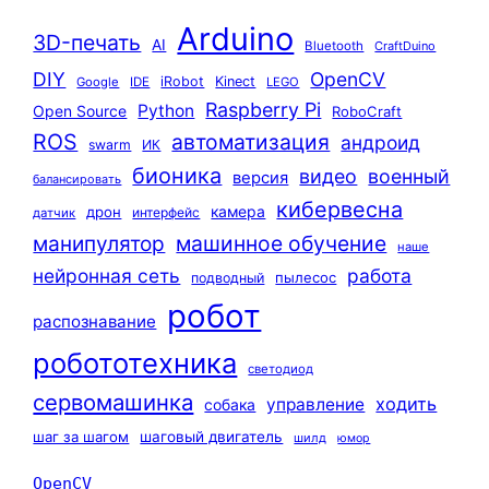
Arduino
3D-печать
AI
Bluetooth
CraftDuino
DIY
OpenCV
iRobot
Kinect
Google
IDE
LEGO
Raspberry Pi
Python
Open Source
RoboCraft
ROS
автоматизация
андроид
swarm
ИК
бионика
видео
военный
версия
балансировать
кибервесна
камера
дрон
интерфейс
датчик
машинное обучение
манипулятор
наше
нейронная сеть
работа
пылесос
подводный
робот
распознавание
робототехника
светодиод
сервомашинка
ходить
управление
собака
шаг за шагом
шаговый двигатель
шилд
юмор
OpenCV