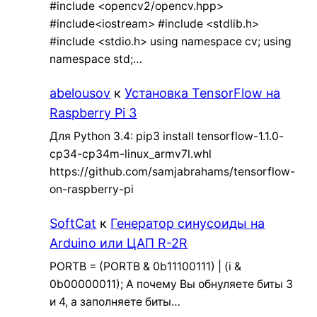
#include <opencv2/opencv.hpp>
#include<iostream> #include <stdlib.h>
#include <stdio.h> using namespace cv; using
namespace std;…
abelousov
к
Установка TensorFlow на
Raspberry Pi 3
Для Python 3.4: pip3 install tensorflow-1.1.0-
cp34-cp34m-linux_armv7l.whl
https://github.com/samjabrahams/tensorflow-
on-raspberry-pi
SoftCat
к
Генератор синусоиды на
Arduino или ЦАП R-2R
PORTB = (PORTB & 0b11100111) | (i &
0b00000011); А почему Вы обнуляете биты 3
и 4, а заполняете биты…