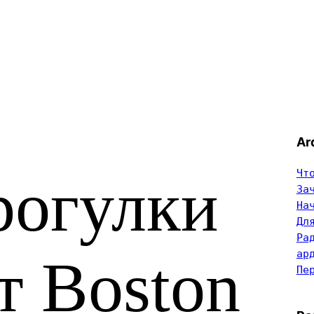
Ar
Чт
рогулки
За
На
Дл
Ра
ар
т Boston
Пе