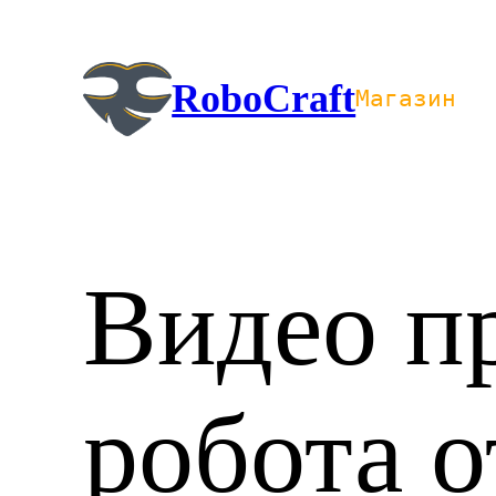
Перейти
к
содержимому
RoboCraft
Магазин
Видео п
робота о