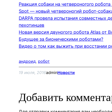
Реакция собаки на четвероногого робота 
Spot — новый четвероногий робот-собака
DARPA провела испытания совместных де
пехотинцев
Новая версия двуногого робота Atlas от 
Будущее за бионическими роботами?
Видео о том как выжить при восстании р
андроид
, 
робот
19 июля, 2016
admin
Новости
Добавить коммент
Для отправки комментария вам необхо