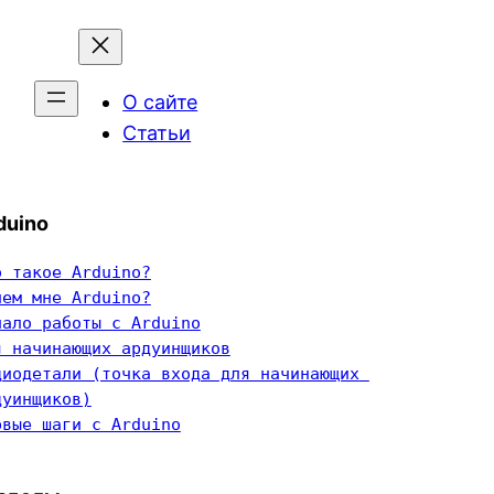
О сайте
Статьи
duino
о такое Arduino?
чем мне Arduino?
чало работы с Arduino
я начинающих ардуинщиков
диодетали (точка входа для начинающих 
дуинщиков)
рвые шаги с Arduino