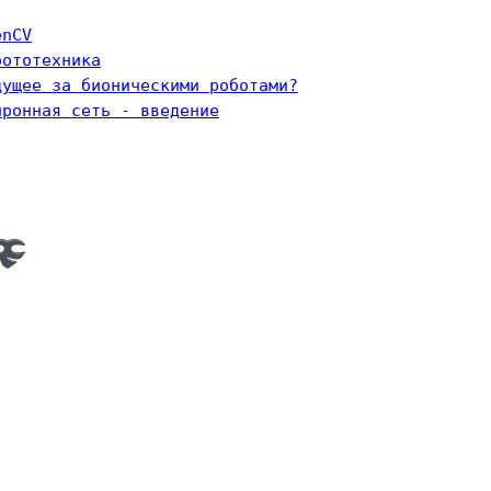
enCV
бототехника
дущее за бионическими роботами?
йронная сеть - введение