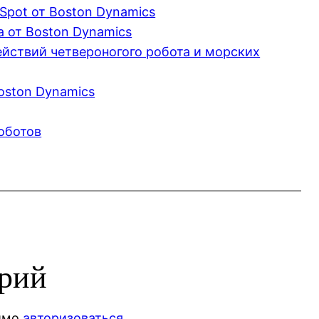
Spot от Boston Dynamics
 от Boston Dynamics
йствий четвероногого робота и морских
Boston Dynamics
оботов
арий
димо
авторизоваться
.