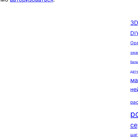
3D
DI
Ope
swa
бала
дат
ма
не
ра
р
се
шаг