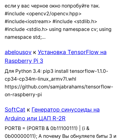
если у вас черное окно попробуйте так.
#include <opencv2/opencv.hpp>
#include<iostream> #include <stdlib.h>
#include <stdio.h> using namespace cv; using
namespace std;…
abelousov
к
Установка TensorFlow на
Raspberry Pi 3
Для Python 3.4: pip3 install tensorflow-1.1.0-
cp34-cp34m-linux_armv7l.whl
https://github.com/samjabrahams/tensorflow-
on-raspberry-pi
SoftCat
к
Генератор синусоиды на
Arduino или ЦАП R-2R
PORTB = (PORTB & 0b11100111) | (i &
0b00000011); А почему Вы обнуляете биты 3 и