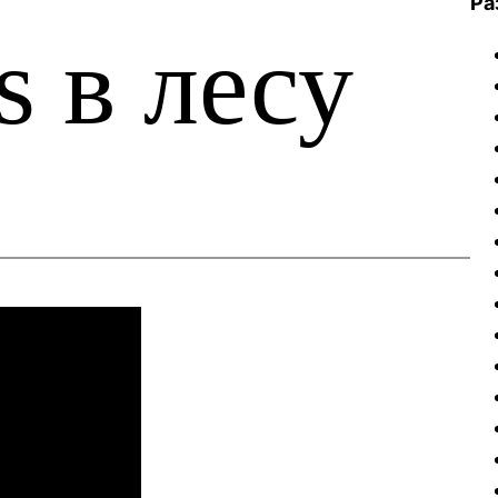
Ра
 в лесу