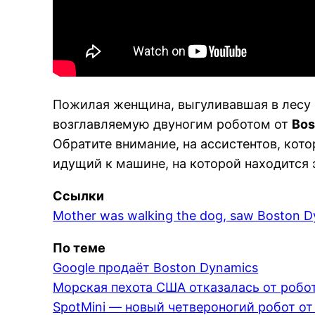
Пожилая женщина, выгуливавшая в лесу 
возглавляемую двуногим роботом от
Bos
Обратите внимание, на ассистентов, кот
идущий к машине, на которой находится 
Ссылки
Mother was walking the dog, saw Boston Dy
По теме
Google продаёт Boston Dynamics
Морская пехота США отказалась от робо
SpotMini — новый четвероногий робот от