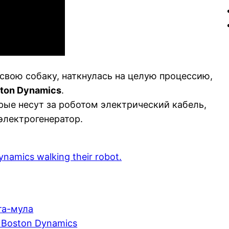
свою собаку, наткнулась на целую процессию,
ton Dynamics
.
орые несут за роботом электрический кабель,
электрогенератор.
namics walking their robot.
та-мула
 Boston Dynamics