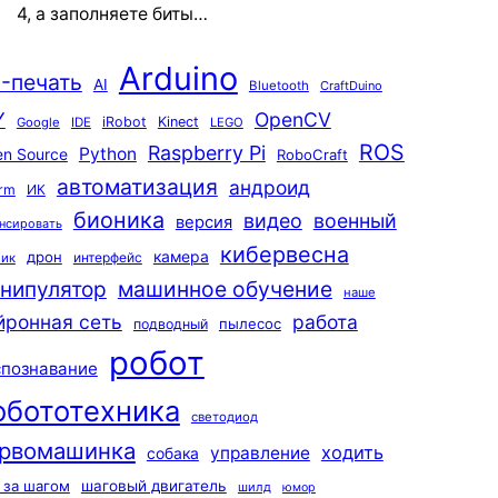
4, а заполняете биты…
Arduino
-печать
AI
Bluetooth
CraftDuino
Y
OpenCV
iRobot
Kinect
Google
IDE
LEGO
ROS
Raspberry Pi
Python
n Source
RoboCraft
автоматизация
андроид
rm
ИК
бионика
видео
военный
версия
нсировать
кибервесна
камера
дрон
интерфейс
чик
машинное обучение
нипулятор
наше
йронная сеть
работа
пылесос
подводный
робот
спознавание
обототехника
светодиод
рвомашинка
ходить
управление
собака
 за шагом
шаговый двигатель
шилд
юмор