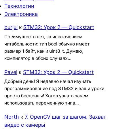
Технологии
Электроника
burjui
к
STM32: Урок 2 — Quickstart
Преимуществ нет, за исключением
читабельности: тип bool обычно имеет
размер 1 байт, как и uint8_t. Думаю,
компилятор в обоих случаях…
Pavel
к
STM32: Урок 2 — Quickstart
Добрый день! Я недавно начал изучать
программирование под STM32 и ваши уроки
просто бесценны! Хотел узнать зачем
использовать переменную типа…
North
к
7. OpenCV шаг за шагом. Захват
видео с камеры