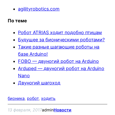
agilityrobotics.com
По теме
Робот ATRIAS ходит подобно птицам
Будущее за бионическими роботами?
Такие разные шагающие роботы на
базе Arduino!
FOBO — двуногий робот на Arduino
Arduped — двуногий робот на Arduino
Nano
Двуногий шагоход
бионика
, 
робот
, 
ходить
13 февраля, 2017
admin
Новости