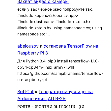
Захват видео с камеры
если у вас черное окно попробуйте так.
#include <opencv2/opencv.hpp>
#include<iostream> #include <stdlib.h>
#include <stdio.h> using namespace cv; using
namespace std;…
abelousov
к
Установка TensorFlow на
Raspberry Pi 3
Для Python 3.4: pip3 install tensorflow-1.1.0-
cp34-cp34m-linux_armv7l.whl
https://github.com/samjabrahams/tensorflow-
on-raspberry-pi
SoftCat
к
Генератор синусоиды на
Arduino или ЦАП R-2R
PORTB = (PORTB & 0b11100111) | (i &