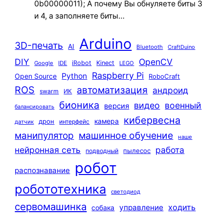
0b00000011); А почему Вы обнуляете биты 3
и 4, а заполняете биты…
Arduino
3D-печать
AI
Bluetooth
CraftDuino
DIY
OpenCV
iRobot
Kinect
Google
IDE
LEGO
Raspberry Pi
Python
Open Source
RoboCraft
ROS
автоматизация
андроид
swarm
ИК
бионика
видео
военный
версия
балансировать
кибервесна
камера
дрон
интерфейс
датчик
машинное обучение
манипулятор
наше
нейронная сеть
работа
пылесос
подводный
робот
распознавание
робототехника
светодиод
сервомашинка
ходить
управление
собака