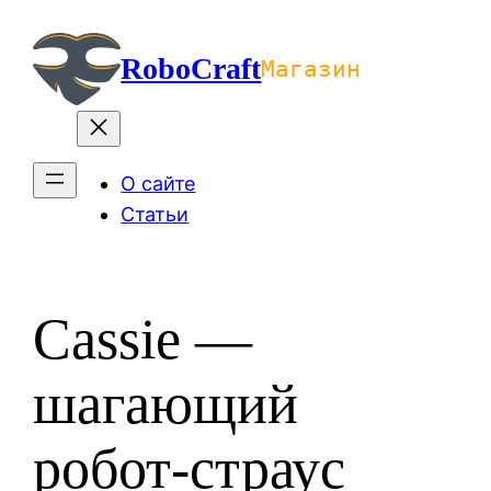
Перейти
к
RoboCraft
Магазин
содержимому
О сайте
Статьи
Cassie —
шагающий
робот-страус