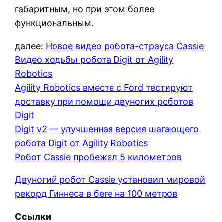
габаритным, но при этом более
функциональным.
далее:
Новое видео робота-страуса Cassie
Видео ходьбы робота Digit от Agility
Robotics
Agility Robotics вместе с Ford тестируют
доставку при помощи двуногих роботов
Digit
Digit v2 — улучшенная версия шагающего
робота Digit от Agility Robotics
Робот Cassie пробежал 5 километров
Двуногий робот Cassie установил мировой
рекорд Гиннеса в беге на 100 метров
Ссылки