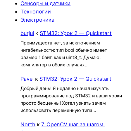
Сенсоры и датчики
Технологии
Электроника
burjui
к
STM32: Урок 2 — Quickstart
Преимуществ нет, за исключением
читабельности: тип bool обычно имеет
размер 1 байт, как и uint8_t. Думаю,
компилятор в обоих случаях…
Pavel
к
STM32: Урок 2 — Quickstart
Добрый день! Я недавно начал изучать
программирование под STM32 и ваши уроки
просто бесценны! Хотел узнать зачем
использовать переменную типа…
North
к
7. OpenCV шаг за шагом.