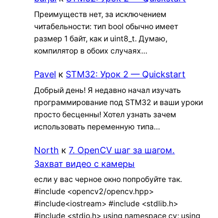
Преимуществ нет, за исключением
читабельности: тип bool обычно имеет
размер 1 байт, как и uint8_t. Думаю,
компилятор в обоих случаях…
Pavel
к
STM32: Урок 2 — Quickstart
Добрый день! Я недавно начал изучать
программирование под STM32 и ваши уроки
просто бесценны! Хотел узнать зачем
использовать переменную типа…
North
к
7. OpenCV шаг за шагом.
Захват видео с камеры
если у вас черное окно попробуйте так.
#include <opencv2/opencv.hpp>
#include<iostream> #include <stdlib.h>
#include <stdio.h> using namespace cv; using