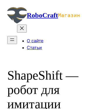
Перейти
к
RoboCraft
Магазин
содержимому
О сайте
Статьи
ShapeShift —
робот для
имитации