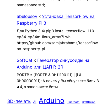
namespace std;…
abelousov
к
Установка TensorFlow на
Raspberry Pi 3
Для Python 3.4: pip3 install tensorflow-1.1.0-
cp34-cp34m-linux_armv7l.whl
https://github.com/samjabrahams/tensorflow-
on-raspberry-pi
SoftCat
к
Генератор синусоиды на
Arduino или ЦАП R-2R
PORTB = (PORTB & 0b11100111) | (i &
0b00000011); А почему Вы обнуляете биты 3
и 4, а заполняете биты…
Arduino
3D-печать
AI
Bluetooth
CraftDuino