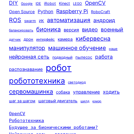
DIY
OpenCV
iRobot
Kinect
Google
IDE
LEGO
Raspberry Pi
Python
Open Source
RoboCraft
ROS
автоматизация
андроид
swarm
ИК
бионика
видео
военный
версия
балансировать
кибервесна
камера
дрон
интерфейс
датчик
машинное обучение
манипулятор
наше
нейронная сеть
работа
пылесос
подводный
робот
распознавание
робототехника
светодиод
сервомашинка
ходить
управление
собака
шаг за шагом
шаговый двигатель
шилд
юмор
OpenCV
Робототехника
Будущее за бионическими роботами?