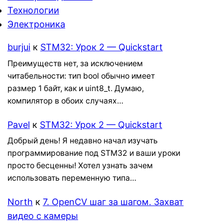
Технологии
Электроника
burjui
к
STM32: Урок 2 — Quickstart
Преимуществ нет, за исключением
читабельности: тип bool обычно имеет
размер 1 байт, как и uint8_t. Думаю,
компилятор в обоих случаях…
Pavel
к
STM32: Урок 2 — Quickstart
Добрый день! Я недавно начал изучать
программирование под STM32 и ваши уроки
просто бесценны! Хотел узнать зачем
использовать переменную типа…
North
к
7. OpenCV шаг за шагом. Захват
видео с камеры