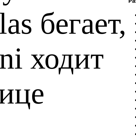
Ра
las бегает,
ni ходит
нице