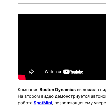
Компания
Boston Dynamics
выложила вид
На втором видео демонстриуется автоно
робота
SpotMini
, позволяющая ему увер