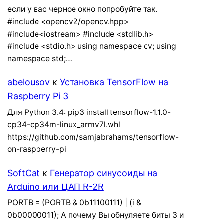
если у вас черное окно попробуйте так.
#include <opencv2/opencv.hpp>
#include<iostream> #include <stdlib.h>
#include <stdio.h> using namespace cv; using
namespace std;…
abelousov
к
Установка TensorFlow на
Raspberry Pi 3
Для Python 3.4: pip3 install tensorflow-1.1.0-
cp34-cp34m-linux_armv7l.whl
https://github.com/samjabrahams/tensorflow-
on-raspberry-pi
SoftCat
к
Генератор синусоиды на
Arduino или ЦАП R-2R
PORTB = (PORTB & 0b11100111) | (i &
0b00000011); А почему Вы обнуляете биты 3 и