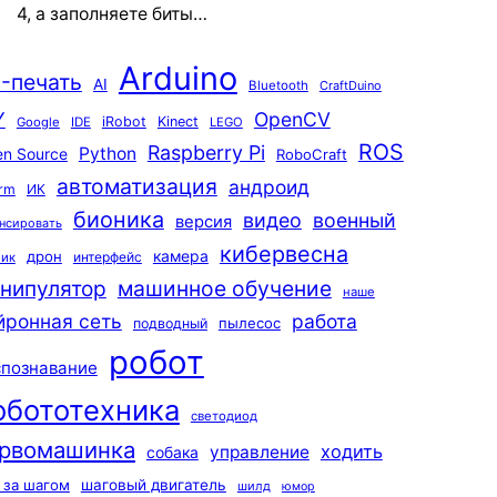
4, а заполняете биты…
Arduino
-печать
AI
Bluetooth
CraftDuino
Y
OpenCV
iRobot
Kinect
Google
IDE
LEGO
ROS
Raspberry Pi
Python
n Source
RoboCraft
автоматизация
андроид
rm
ИК
бионика
видео
военный
версия
нсировать
кибервесна
камера
дрон
интерфейс
чик
машинное обучение
нипулятор
наше
йронная сеть
работа
пылесос
подводный
робот
спознавание
обототехника
светодиод
рвомашинка
ходить
управление
собака
 за шагом
шаговый двигатель
шилд
юмор