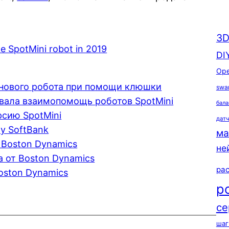
3D
ike SpotMini robot in 2019
DI
Ope
т нового робота при помощи клюшки
swa
вала взаимопомощь роботов SpotMini
бала
рсию SpotMini
дат
у SoftBank
ма
 Boston Dynamics
не
 от Boston Dynamics
ра
Boston Dynamics
р
се
шаг