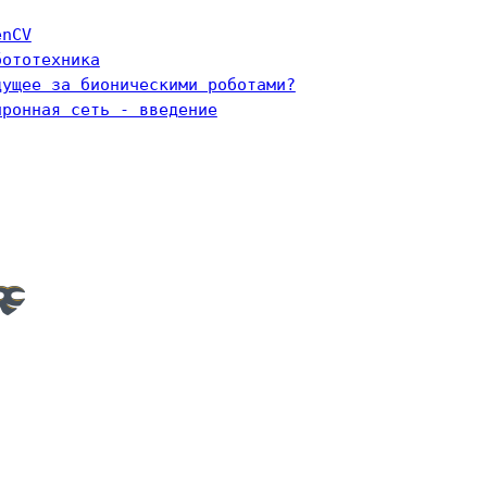
enCV
бототехника
дущее за бионическими роботами?
йронная сеть - введение