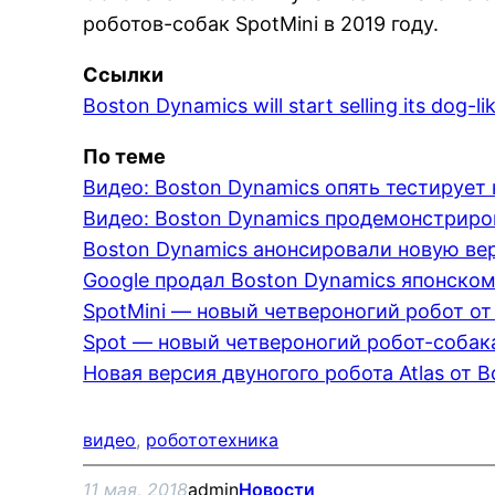
роботов-собак SpotMini в 2019 году.
Ссылки
Boston Dynamics will start selling its dog-l
По теме
Видео: Boston Dynamics опять тестируе
Видео: Boston Dynamics продемонстриро
Boston Dynamics анонсировали новую ве
Google продал Boston Dynamics японском
SpotMini — новый четвероногий робот от
Spot — новый четвероногий робот-собака
Новая версия двуногого робота Atlas от 
видео
, 
робототехника
11 мая, 2018
admin
Новости