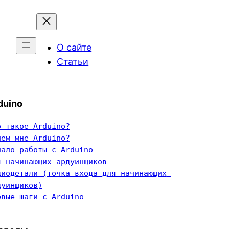
О сайте
Статьи
duino
о такое Arduino?
чем мне Arduino?
чало работы с Arduino
я начинающих ардуинщиков
диодетали (точка входа для начинающих 
дуинщиков)
рвые шаги с Arduino