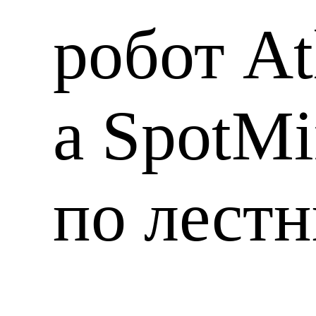
робот At
а SpotMi
по лест