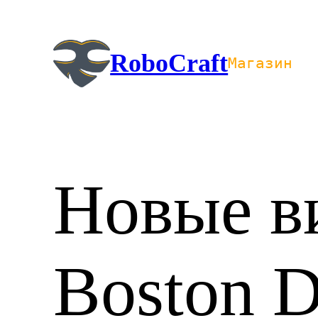
Перейти
к
содержимому
RoboCraft
Магазин
Новые в
Boston D