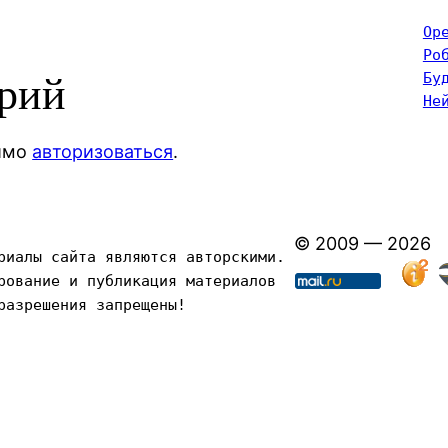
Op
Ро
Бу
арий
Не
димо
авторизоваться
.
© 2009 — 2026
риалы сайта являются авторскими. 
рование и публикация материалов 
разрешения запрещены!