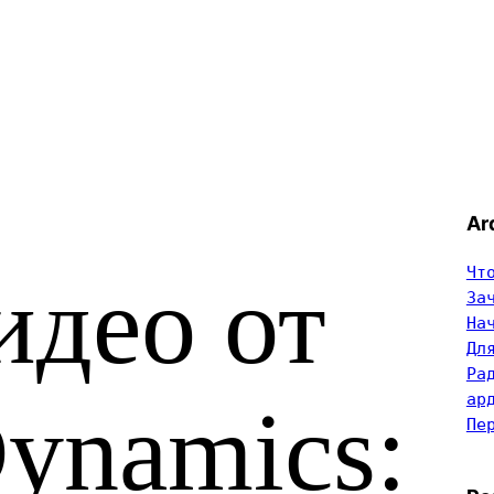
Ar
Чт
идео от
За
На
Дл
Ра
ар
ynamics:
Пе