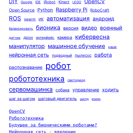
DIY
OpenCV
iRobot
Kinect
Google
IDE
LEGO
Raspberry Pi
Python
Open Source
RoboCraft
ROS
автоматизация
андроид
swarm
ИК
бионика
видео
военный
версия
балансировать
кибервесна
камера
дрон
интерфейс
датчик
машинное обучение
манипулятор
наше
нейронная сеть
работа
пылесос
подводный
робот
распознавание
робототехника
светодиод
сервомашинка
ходить
управление
собака
шаг за шагом
шаговый двигатель
шилд
юмор
OpenCV
Робототехника
Будущее за бионическими роботами?
Нейронная сеть - введение