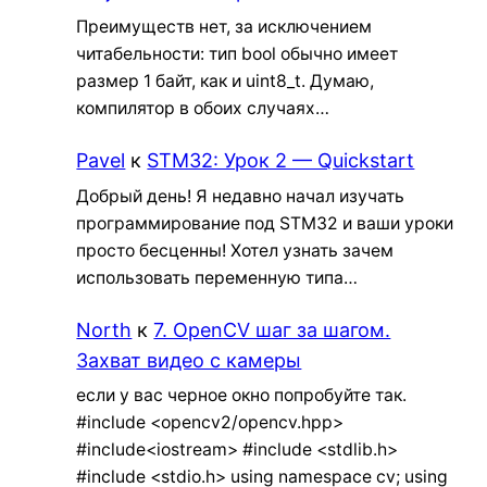
Преимуществ нет, за исключением
читабельности: тип bool обычно имеет
размер 1 байт, как и uint8_t. Думаю,
компилятор в обоих случаях…
Pavel
к
STM32: Урок 2 — Quickstart
Добрый день! Я недавно начал изучать
программирование под STM32 и ваши уроки
просто бесценны! Хотел узнать зачем
использовать переменную типа…
North
к
7. OpenCV шаг за шагом.
Захват видео с камеры
если у вас черное окно попробуйте так.
#include <opencv2/opencv.hpp>
#include<iostream> #include <stdlib.h>
#include <stdio.h> using namespace cv; using