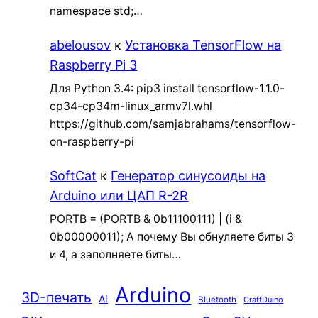
namespace std;…
abelousov
к
Установка TensorFlow на
Raspberry Pi 3
Для Python 3.4: pip3 install tensorflow-1.1.0-
cp34-cp34m-linux_armv7l.whl
https://github.com/samjabrahams/tensorflow-
on-raspberry-pi
SoftCat
к
Генератор синусоиды на
Arduino или ЦАП R-2R
PORTB = (PORTB & 0b11100111) | (i &
0b00000011); А почему Вы обнуляете биты 3
и 4, а заполняете биты…
Arduino
3D-печать
AI
Bluetooth
CraftDuino