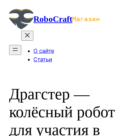
Перейти
к
RoboCraft
Магазин
содержимому
О сайте
Статьи
Драгстер —
колёсный робот
для участия в