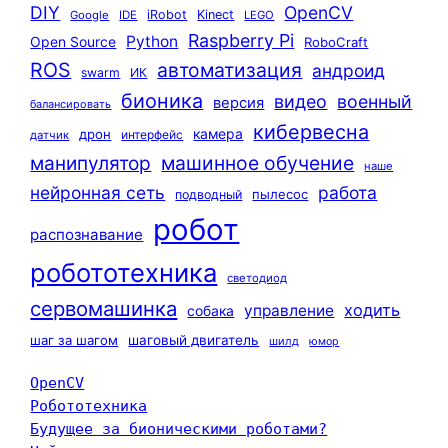
DIY
OpenCV
iRobot
Kinect
Google
IDE
LEGO
Raspberry Pi
Python
Open Source
RoboCraft
ROS
автоматизация
андроид
swarm
ИК
бионика
видео
военный
версия
балансировать
кибервесна
камера
дрон
интерфейс
датчик
машинное обучение
манипулятор
наше
нейронная сеть
работа
пылесос
подводный
робот
распознавание
робототехника
светодиод
сервомашинка
ходить
управление
собака
шаг за шагом
шаговый двигатель
шилд
юмор
OpenCV
Робототехника
Будущее за бионическими роботами?