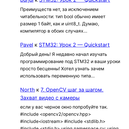
Преимуществ нет, за исключением
читабельности: тип bool обычно имеет
размер 1 байт, как и uint8_t. Думаю,
компилятор в обоих случаях…
Pavel
к
STM32: Урок 2 — Quickstart
Добрый день! Я недавно начал изучать
программирование под STM32 и ваши уроки
просто бесценны! Хотел узнать зачем
использовать переменную типа…
North
к
7. OpenCV шаг за шагом.
Захват видео с камеры
если у вас черное окно попробуйте так.
#include <opencv2/opencv.hpp>
#include<iostream> #include <stdlib.h>
#include <stdio.h> using namespace cv; using