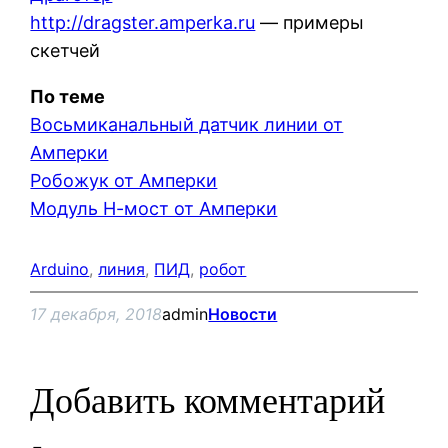
http://dragster.amperka.ru
— примеры
скетчей
По теме
Восьмиканальный датчик линии от
Амперки
Робожук от Амперки
Модуль Н-мост от Амперки
Arduino
, 
линия
, 
ПИД
, 
робот
17 декабря, 2018
admin
Новости
Добавить комментарий