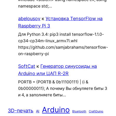
namespace std;…
abelousov
к
Установка TensorFlow на
Raspberry Pi 3
Для Python 3.4: pip3 install tensorflow-1.1.0-
cp34-cp34m-linux_armv7l.whl
https://github.com/samjabrahams/tensorflow-
on-raspberry-pi
SoftCat
к
Генератор синусоиды на
Arduino или ЦАП R-2R
PORTB = (PORTB & 0b11100111) | (i &
0b00000011); А почему Вы обнуляете биты 3
и 4, а заполняете биты…
Arduino
3D-печать
AI
Bluetooth
CraftDuino