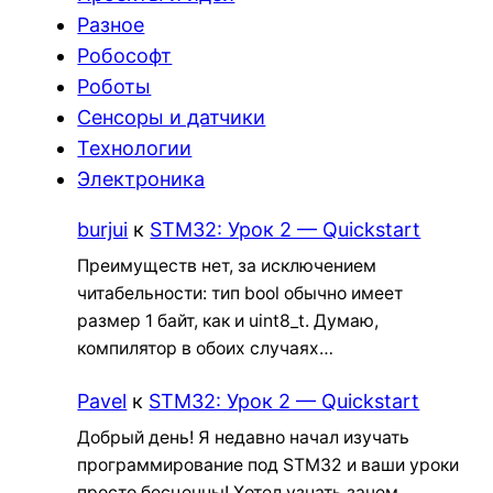
Разное
Робософт
Роботы
Сенсоры и датчики
Технологии
Электроника
burjui
к
STM32: Урок 2 — Quickstart
Преимуществ нет, за исключением
читабельности: тип bool обычно имеет
размер 1 байт, как и uint8_t. Думаю,
компилятор в обоих случаях…
Pavel
к
STM32: Урок 2 — Quickstart
Добрый день! Я недавно начал изучать
программирование под STM32 и ваши уроки
просто бесценны! Хотел узнать зачем