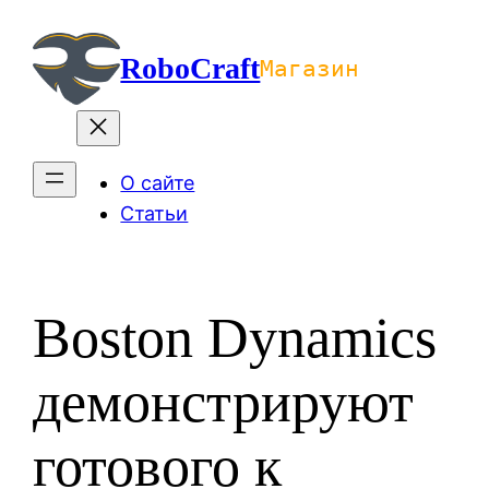
Перейти
к
RoboCraft
Магазин
содержимому
О сайте
Статьи
Boston Dynamics
демонстрируют
готового к