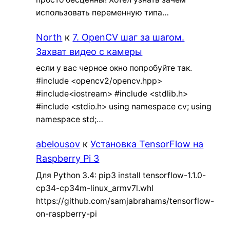
использовать переменную типа…
North
к
7. OpenCV шаг за шагом.
Захват видео с камеры
если у вас черное окно попробуйте так.
#include <opencv2/opencv.hpp>
#include<iostream> #include <stdlib.h>
#include <stdio.h> using namespace cv; using
namespace std;…
abelousov
к
Установка TensorFlow на
Raspberry Pi 3
Для Python 3.4: pip3 install tensorflow-1.1.0-
cp34-cp34m-linux_armv7l.whl
https://github.com/samjabrahams/tensorflow-
on-raspberry-pi