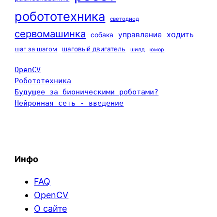
робототехника
светодиод
сервомашинка
ходить
управление
собака
шаг за шагом
шаговый двигатель
шилд
юмор
OpenCV
Робототехника
Будущее за бионическими роботами?
Нейронная сеть - введение
Инфо
FAQ
OpenCV
О сайте