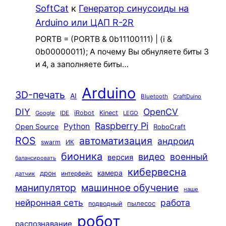
SoftCat
к
Генератор синусоиды на
Arduino или ЦАП R-2R
PORTB = (PORTB & 0b11100111) | (i &
0b00000011); А почему Вы обнуляете биты 3
и 4, а заполняете биты…
Arduino
3D-печать
AI
Bluetooth
CraftDuino
DIY
OpenCV
iRobot
Kinect
Google
IDE
LEGO
Raspberry Pi
Python
Open Source
RoboCraft
ROS
автоматизация
андроид
swarm
ИК
бионика
видео
военный
версия
балансировать
кибервесна
камера
дрон
интерфейс
датчик
машинное обучение
манипулятор
наше
нейронная сеть
работа
пылесос
подводный
робот
распознавание