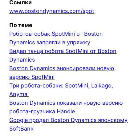
Ссылки
www.bostondynamics.com/spot
По теме
Роботов-собак SpotMini от Boston
Dynamics запрягли в упряжку
Видео танца робота SpotMini от Boston
Dynamics
Boston Dynamics анонсировали новую
версию SpotMini
Три робота-собаки: SpotMini, Laikago,
Anymal
Boston Dynamics показали новую версию
робота-грузчика Handle
Google продал Boston Dynamics японскому
SoftBank