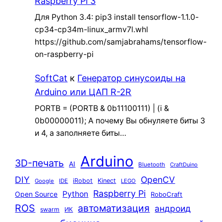
Raspberry Pi 3
Для Python 3.4: pip3 install tensorflow-1.1.0-
cp34-cp34m-linux_armv7l.whl
https://github.com/samjabrahams/tensorflow-
on-raspberry-pi
SoftCat
к
Генератор синусоиды на
Arduino или ЦАП R-2R
PORTB = (PORTB & 0b11100111) | (i &
0b00000011); А почему Вы обнуляете биты 3
и 4, а заполняете биты…
Arduino
3D-печать
AI
Bluetooth
CraftDuino
DIY
OpenCV
iRobot
Kinect
Google
IDE
LEGO
Raspberry Pi
Python
Open Source
RoboCraft
ROS
автоматизация
андроид
swarm
ИК