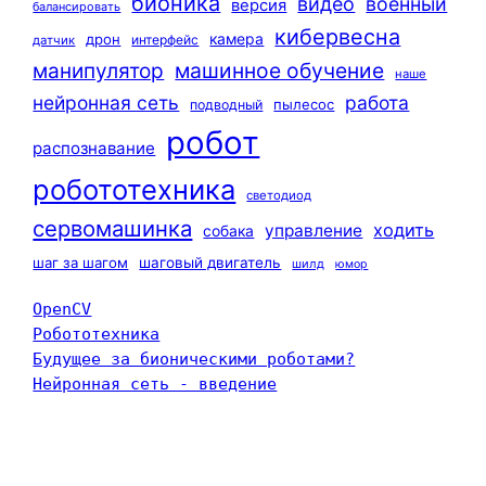
бионика
видео
военный
версия
балансировать
кибервесна
камера
дрон
интерфейс
датчик
машинное обучение
манипулятор
наше
нейронная сеть
работа
пылесос
подводный
робот
распознавание
робототехника
светодиод
сервомашинка
ходить
управление
собака
шаг за шагом
шаговый двигатель
шилд
юмор
OpenCV
Робототехника
Будущее за бионическими роботами?
Нейронная сеть - введение