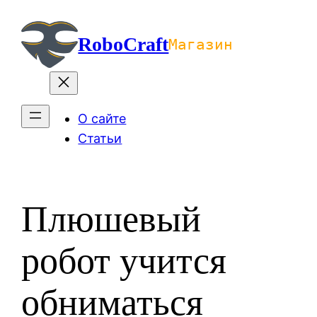
Перейти
к
RoboCraft
Магазин
содержимому
О сайте
Статьи
Плюшевый
робот учится
обниматься