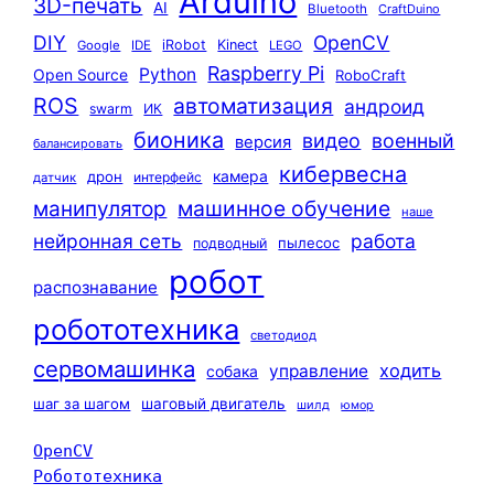
Arduino
3D-печать
AI
Bluetooth
CraftDuino
DIY
OpenCV
iRobot
Kinect
Google
IDE
LEGO
Raspberry Pi
Python
Open Source
RoboCraft
ROS
автоматизация
андроид
swarm
ИК
бионика
видео
военный
версия
балансировать
кибервесна
камера
дрон
интерфейс
датчик
машинное обучение
манипулятор
наше
нейронная сеть
работа
пылесос
подводный
робот
распознавание
робототехника
светодиод
сервомашинка
ходить
управление
собака
шаг за шагом
шаговый двигатель
шилд
юмор
OpenCV
Робототехника