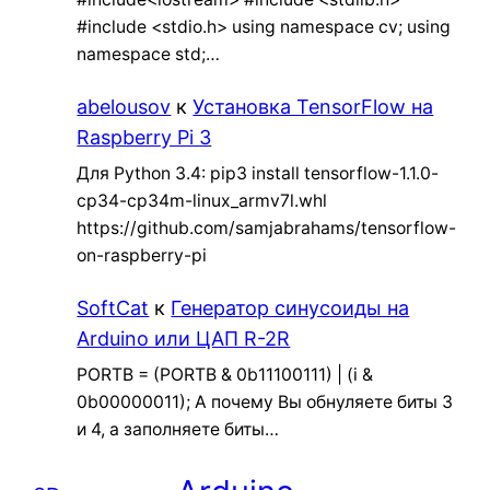
#include <stdio.h> using namespace cv; using
namespace std;…
abelousov
к
Установка TensorFlow на
Raspberry Pi 3
Для Python 3.4: pip3 install tensorflow-1.1.0-
cp34-cp34m-linux_armv7l.whl
https://github.com/samjabrahams/tensorflow-
on-raspberry-pi
SoftCat
к
Генератор синусоиды на
Arduino или ЦАП R-2R
PORTB = (PORTB & 0b11100111) | (i &
0b00000011); А почему Вы обнуляете биты 3
и 4, а заполняете биты…