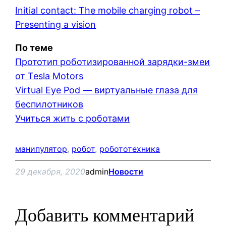
Initial contact: The mobile charging robot –
Presenting a vision
По теме
Прототип роботизированной зарядки-змеи
от Tesla Motors
Virtual Eye Pod — виртуальные глаза для
беспилотников
Учиться жить с роботами
манипулятор
, 
робот
, 
робототехника
29 декабря, 2020
admin
Новости
Добавить комментарий