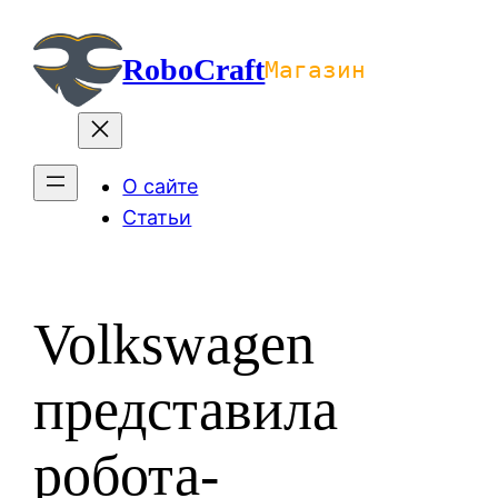
Перейти
к
RoboCraft
Магазин
содержимому
О сайте
Статьи
Volkswagen
представила
робота-