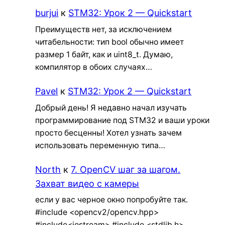
burjui
к
STM32: Урок 2 — Quickstart
Преимуществ нет, за исключением
читабельности: тип bool обычно имеет
размер 1 байт, как и uint8_t. Думаю,
компилятор в обоих случаях…
Pavel
к
STM32: Урок 2 — Quickstart
Добрый день! Я недавно начал изучать
программирование под STM32 и ваши уроки
просто бесценны! Хотел узнать зачем
использовать переменную типа…
North
к
7. OpenCV шаг за шагом.
Захват видео с камеры
если у вас черное окно попробуйте так.
#include <opencv2/opencv.hpp>
#include<iostream> #include <stdlib.h>