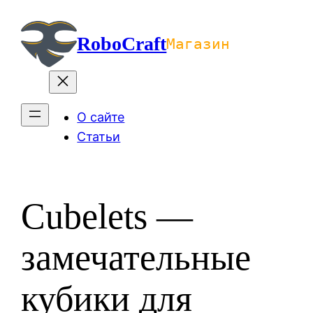
Перейти
к
RoboCraft
Магазин
содержимому
О сайте
Статьи
Cubelets —
замечательные
кубики для