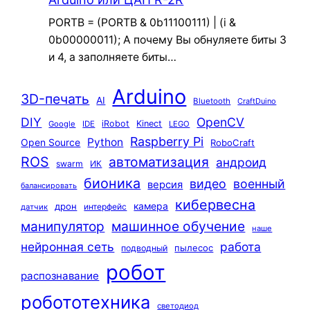
PORTB = (PORTB & 0b11100111) | (i &
0b00000011); А почему Вы обнуляете биты 3
и 4, а заполняете биты…
Arduino
3D-печать
AI
Bluetooth
CraftDuino
DIY
OpenCV
iRobot
Kinect
Google
IDE
LEGO
Raspberry Pi
Python
Open Source
RoboCraft
ROS
автоматизация
андроид
swarm
ИК
бионика
видео
военный
версия
балансировать
кибервесна
камера
дрон
интерфейс
датчик
машинное обучение
манипулятор
наше
нейронная сеть
работа
пылесос
подводный
робот
распознавание
робототехника
светодиод