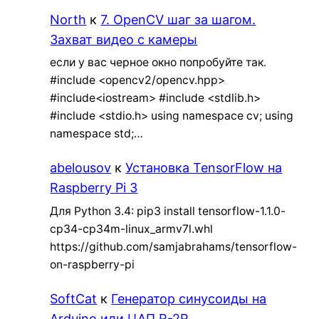
North
к
7. OpenCV шаг за шагом.
Захват видео с камеры
если у вас черное окно попробуйте так.
#include <opencv2/opencv.hpp>
#include<iostream> #include <stdlib.h>
#include <stdio.h> using namespace cv; using
namespace std;…
abelousov
к
Установка TensorFlow на
Raspberry Pi 3
Для Python 3.4: pip3 install tensorflow-1.1.0-
cp34-cp34m-linux_armv7l.whl
https://github.com/samjabrahams/tensorflow-
on-raspberry-pi
SoftCat
к
Генератор синусоиды на
Arduino или ЦАП R-2R