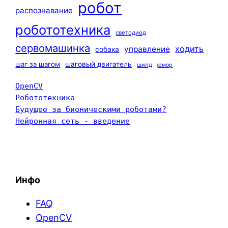
робот
распознавание
робототехника
светодиод
сервомашинка
ходить
управление
собака
шаг за шагом
шаговый двигатель
шилд
юмор
OpenCV
Робототехника
Будущее за бионическими роботами?
Нейронная сеть - введение
Инфо
FAQ
OpenCV