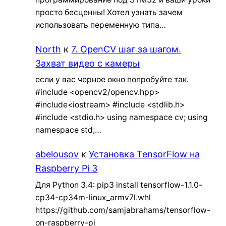
просто бесценны! Хотел узнать зачем
использовать переменную типа…
North
к
7. OpenCV шаг за шагом.
Захват видео с камеры
если у вас черное окно попробуйте так.
#include <opencv2/opencv.hpp>
#include<iostream> #include <stdlib.h>
#include <stdio.h> using namespace cv; using
namespace std;…
abelousov
к
Установка TensorFlow на
Raspberry Pi 3
Для Python 3.4: pip3 install tensorflow-1.1.0-
cp34-cp34m-linux_armv7l.whl
https://github.com/samjabrahams/tensorflow-
on-raspberry-pi