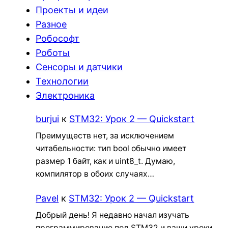
Проекты и идеи
Разное
Робософт
Роботы
Сенсоры и датчики
Технологии
Электроника
burjui
к
STM32: Урок 2 — Quickstart
Преимуществ нет, за исключением
читабельности: тип bool обычно имеет
размер 1 байт, как и uint8_t. Думаю,
компилятор в обоих случаях…
Pavel
к
STM32: Урок 2 — Quickstart
Добрый день! Я недавно начал изучать
программирование под STM32 и ваши уроки