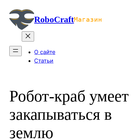
Перейти
к
RoboCraft
Магазин
содержимому
О сайте
Статьи
Робот-краб умеет
закапываться в
землю