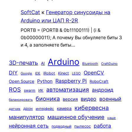
SoftCat
к
Генератор синусоиды на
Arduino или ЦАП R-2R
PORTB = (PORTB & 0b11100111) | (i &
0b00000011); А почему Вы обнуляете биты 3
и 4, а заполняете биты…
Arduino
3D-печать
AI
Bluetooth
CraftDuino
DIY
OpenCV
iRobot
Kinect
Google
IDE
LEGO
Raspberry Pi
Python
Open Source
RoboCraft
ROS
автоматизация
андроид
swarm
ИК
бионика
видео
военный
версия
балансировать
кибервесна
камера
дрон
интерфейс
датчик
машинное обучение
манипулятор
наше
нейронная сеть
работа
пылесос
подводный