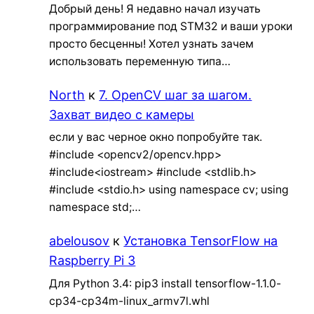
Добрый день! Я недавно начал изучать
программирование под STM32 и ваши уроки
просто бесценны! Хотел узнать зачем
использовать переменную типа…
North
к
7. OpenCV шаг за шагом.
Захват видео с камеры
если у вас черное окно попробуйте так.
#include <opencv2/opencv.hpp>
#include<iostream> #include <stdlib.h>
#include <stdio.h> using namespace cv; using
namespace std;…
abelousov
к
Установка TensorFlow на
Raspberry Pi 3
Для Python 3.4: pip3 install tensorflow-1.1.0-
cp34-cp34m-linux_armv7l.whl