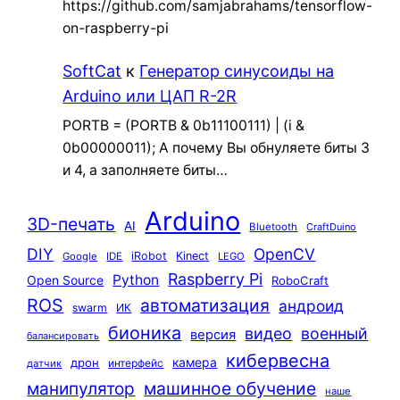
https://github.com/samjabrahams/tensorflow-
on-raspberry-pi
SoftCat
к
Генератор синусоиды на
Arduino или ЦАП R-2R
PORTB = (PORTB & 0b11100111) | (i &
0b00000011); А почему Вы обнуляете биты 3
и 4, а заполняете биты…
Arduino
3D-печать
AI
Bluetooth
CraftDuino
DIY
OpenCV
iRobot
Kinect
Google
IDE
LEGO
Raspberry Pi
Python
Open Source
RoboCraft
ROS
автоматизация
андроид
swarm
ИК
бионика
видео
военный
версия
балансировать
кибервесна
камера
дрон
интерфейс
датчик
машинное обучение
манипулятор
наше