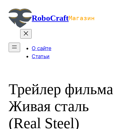
Перейти
к
RoboCraft
Магазин
содержимому
О сайте
Статьи
Трейлер фильма
Живая сталь
(Real Steel)