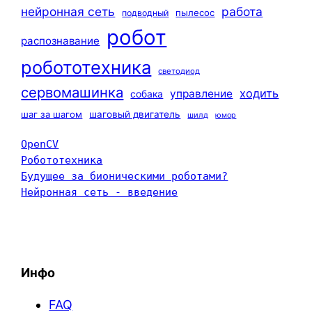
нейронная сеть
работа
пылесос
подводный
робот
распознавание
робототехника
светодиод
сервомашинка
ходить
управление
собака
шаг за шагом
шаговый двигатель
шилд
юмор
OpenCV
Робототехника
Будущее за бионическими роботами?
Нейронная сеть - введение
Инфо
FAQ