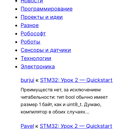
Новости
Программирование
Проекты и идеи
Разное
Робософт
Роботы
Сенсоры и датчики
Технологии
Электроника
burjui
к
STM32: Урок 2 — Quickstart
Преимуществ нет, за исключением
читабельности: тип bool обычно имеет
размер 1 байт, как и uint8_t. Думаю,
компилятор в обоих случаях…
Pavel
к
STM32: Урок 2 — Quickstart